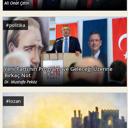
Ali Onat Çetin
#
politika
Yeni Parti'nin Programı ve Geleceği Üzerine
Birkaç Not
Dr. Mustafa Peköz
#
lozan