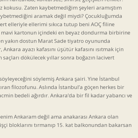
iz kokusu. Zaten kaybetmediğim şeyleri aramıştım
 kaybetmediğini aramak değil miydi? Çocukluğumda
elleriyle ellerimi sıkıca tutup beni AOÇ filine
e o mavi kartonun içindeki en beyaz dondurma birbirine
a en yakın dostun Marat Sade tiyatro oyununda
r, Ankara ayazı kafasını üşütür kafasını ısıtmak için
n saçları dökülecek yıllar sonra boğazın lacivert
yleyeceğini söylemiş Ankara şairi. Yine İstanbul
ıran filozofunu. Aslında İstanbul’a göçen herkes bir
cmin bedeli ağırdır. Ankara’da bir fil kadar yabancı ve
 benim Ankaram değil ama anakarası Ankara olan
ı işçi bloklarını tırmanıp 15. kat balkonundan bakarsan