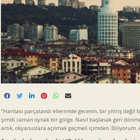
"Haritası parçalandı ellerimde gecenin, bir yitiriş değil
şimdi zaman oynak bir gölge. Nasıl başlasak geri dönm
artık, okyanuslara açılmak geçmeli içimden. Biliyorum. 