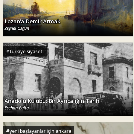
Lozan’a Demir Atmak
Zeynel Özgün
#
türkiye siyaseti
Anadolu Kulübü: Bir Ayrıcalığın Tarihi
Ecehan Balta
#
yeni başlayanlar için ankara