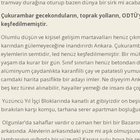
tramvay durağına oturup bazen dünya bir sirk mi acaba 
Çukurambar gecekonduların, toprak yolların, ODTÜ’y
keşfedilmemiştir.
Olumlu düşün ve kişisel gelişim martavalları henüz çık
karından gülemeyeceğine inandırırdı Ankara. Çukuramba
eylemlerin semtidir, led henüz keşfedilmemiştir. Bir mü
yaşam da kurar bir gün. Sınıf sınırları henüz betondan d
alüminyum çaydanlıkta karanfilli çay ve patatesli yumu
camdaki harita pasifikte bir adayı imler. Ne diyeyim Ank
beş kez türevi alınabilir, hayaller yemeği de insanı da çoğ
Yüzüncü Yıl İşçi Bloklarında kanatlı at gibiyizdir on be
bırakılan karşı komşu, tarhana serer apartman boşluğuna
Olgunlar’da sahaflar vardır o zaman her biri bir Bazar
arkasında. Alevlerin arkasındaki yüze mi aşık olmuşsund
lambasının ışığında bir yüze mi? Karışır sulu boya bir re