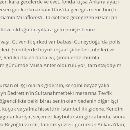
zen kara gecelerde ve evet, fonda kışsa Ankara ayazı
ezersen gez korkmamanı Ulus’da gecegezmene borçlu
ima’nın Miraflores’i , farketmez gecegezen kızlar için.
itize olduğu bu yıllara gelmemişiz henüz.
vaşı. Güvenlik şirketi var babası Güneydoğu'da polis
leri. Şimdilerde büyük inşaat şirketleri, otelleri ve
z, Radikal İki eh daha iyi, şimdilerde mumla
m günümde Musa Anter öldürülüyor, tam stajdayım
rsan ol işçi olarak gidersin, kendini beyaz yaka
Şeyh Bedrettin’in Sultanahmet’teki mezarına Tevfik
ğrencilikte belki biraz senin olan bedenin diğer işçi
küçük ve yalnız hissettirir İstanbul ilk gidene. Kendini
ygular karışır, seçemez kaybolursun girdabında, sonra
 ki Beyoğlu vardır, tanıdık yüzleri görürsün Ankara’dan,