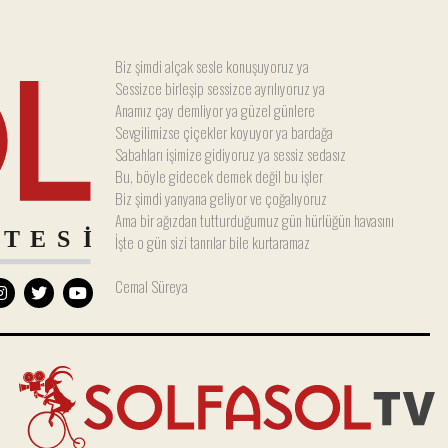
Biz şimdi alçak sesle konuşuyoruz ya
Sessizce birleşip sessizce ayrılıyoruz ya
Anamız çay demliyor ya güzel günlere
Sevgilimizse çiçekler koyuyor ya bardağa
Sabahları işimize gidiyoruz ya sessiz sedasız
Bu, böyle gidecek demek değil bu işler
Biz şimdi yanyana geliyor ve çoğalıyoruz
Ama bir ağızdan tutturduğumuz gün hürlüğün havasını
İşte o gün sizi tanrılar bile kurtaramaz
Cemal Süreya