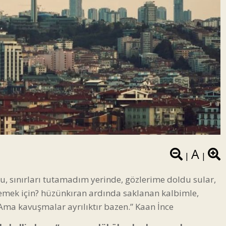
A
|
|
 bu, sınırları tutamadım yerinde, gözlerime doldu sular,
emek için? hüzünkıran ardında saklanan kalbimle,
Ama kavuşmalar ayrılıktır bazen.” Kaan İnce