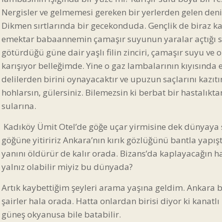
Nergisler ve gelmemesi gereken bir yerlerden gelen den
Dikmen sırtlarında bir gecekonduda. Gençlik de biraz
emektar babaannemin çamaşır suyunun yaralar açtığı sert 
götürdüğü güne dair yaşlı filin zinciri, çamaşır suyu v
karışıyor belleğimde. Yine o gaz lambalarının kıyısınd
delilerden birini oynayacaktır ve upuzun saçlarını kazıtı
hohlarsın, gülersiniz. Bilemezsin ki berbat bir hastalıkta
sularına.
Kadıköy Ümit Otel’de göğe uçar yirmisine dek dünyaya sö
göğüne yitiririz Ankara’nın kırık gözlüğünü bantla yapışt
yanını öldürür de kalır orada. Bizans’da kaplayacağın ha
yalnız olabilir miyiz bu dünyada?
Artık kaybettiğim şeyleri arama yaşına geldim. Ankara
şairler hala orada. Hatta onlardan birisi diyor ki kanatl
güneş okyanusa bile batabilir.