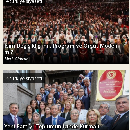
#
türkiye siyaseti
İsim Değişikliği mi, Program ve Örgüt Modeli
mi?
Mert Yıldırım
#
türkiye siyaseti
Yeni Parti’yi Toplumun İçinde Kurmalı