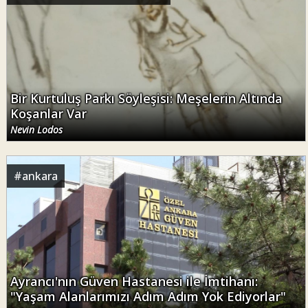
Bir Kurtuluş Parkı Söyleşisi: Meşelerin Altında
Koşanlar Var
Nevin Lodos
#
ankara
Ayrancı'nın Güven Hastanesi ile İmtihanı:
"Yaşam Alanlarımızı Adım Adım Yok Ediyorlar"