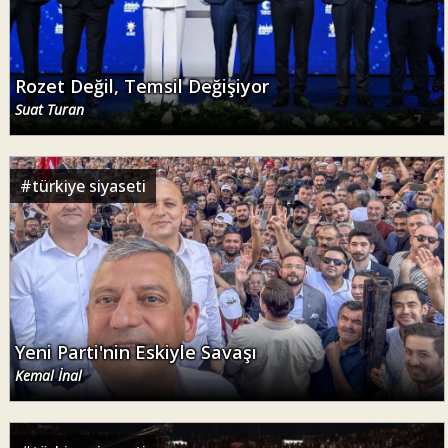
Rozet Değil, Temsil Değişiyor
Suat Turan
#
türkiye siyaseti
Yeni Parti'nin Eskiyle Savaşı
Kemal İnal