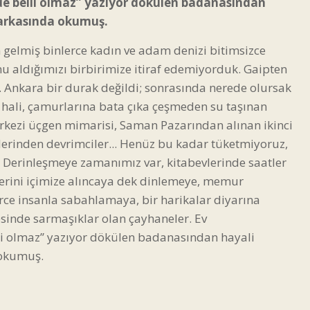
de belli olmaz’’ yazıyor dökülen badanasından
 arkasında okumuş.
gelmiş binlerce kadın ve adam denizi bitimsizce
u aldığımızı birbirimize itiraf edemiyorduk. Gaipten
. Ankara bir durak değildi; sonrasında nerede olursak
ik hali, çamurlarına bata çıka çeşmeden su taşınan
 Merkezi üçgen mimarisi, Saman Pazarından alınan ikinci
 derinden devrimciler... Henüz bu kadar tüketmiyoruz,
r. Derinleşmeye zamanımız var, kitabevlerinde saatler
tlerini içimize alıncaya dek dinlemeye, memur
rce insanla sabahlamaya, bir harikalar diyarına
sinde sarmaşıklar olan çayhaneler. Ev
li olmaz’’ yazıyor dökülen badanasından hayali
 okumuş.