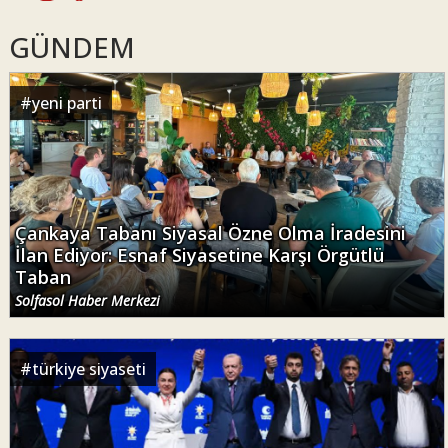
GÜNDEM
#
yeni parti
Çankaya Tabanı Siyasal Özne Olma İradesini
İlan Ediyor: Esnaf Siyasetine Karşı Örgütlü
Taban
Solfasol Haber Merkezi
#
türkiye siyaseti