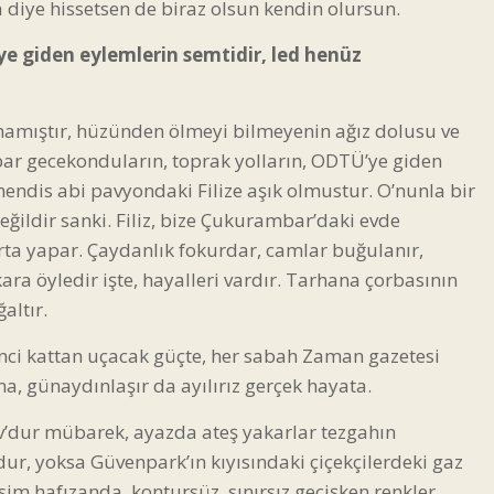
diye hissetsen de biraz olsun kendin olursun.
e giden eylemlerin semtidir, led henüz
mamıştır, hüzünden ölmeyi bilmeyenin ağız dolusu ve
r gecekonduların, toprak yolların, ODTÜ’ye giden
hendis abi pavyondaki Filize aşık olmustur. O’nunla bir
eğildir sanki. Filiz, bize Çukurambar’daki evde
rta yapar. Çaydanlık fokurdar, camlar buğulanır,
ara öyledir işte, hayalleri vardır. Tarhana çorbasının
altır.
şinci kattan uçacak güçte, her sabah Zaman gazetesi
, günaydınlaşır da ayılırız gerçek hayata.
ov’dur mübarek, ayazda ateş yakarlar tezgahın
ur, yoksa Güvenpark’ın kıyısındaki çiçekçilerdeki gaz
sim hafızanda, kontursüz, sınırsız geçişken renkler.