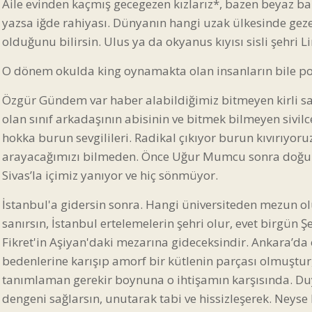
Aile evinden kaçmış gecegezen kızlarız*, bazen beyaz ba
yazsa iğde rahiyası. Dünyanın hangi uzak ülkesinde g
olduğunu bilirsin. Ulus ya da okyanus kıyısı sisli şehri L
O dönem okulda king oynamakta olan insanların bile pol
Özgür Gündem var haber alabildiğimiz bitmeyen kirli sa
olan sınıf arkadaşının abisinin ve bitmek bilmeyen sivilce
hokka burun sevgilileri. Radikal çıkıyor burun kıvırıyoru
arayacağımızı bilmeden. Önce Uğur Mumcu sonra doğu
Sivas’la içimiz yanıyor ve hiç sönmüyor.
İstanbul'a gidersin sonra. Hangi üniversiteden mezun olu
sanırsın, İstanbul ertelemelerin şehri olur, evet birgün 
Fikret'in Aşiyan'daki mezarına gideceksindir. Ankara’da ö
bedenlerine karışıp amorf bir kütlenin parçası olmuştur, 
tanımlaman gerekir boynuna o ihtişamın karşısında. Du
dengeni sağlarsın, unutarak tabi ve hissizleşerek. Neyse