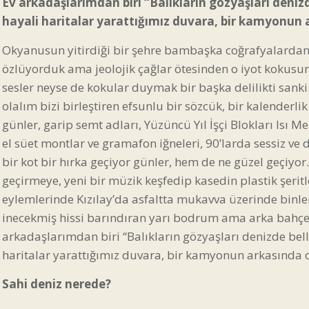
Ev arkadaşlarımdan biri “Balıkların gözyaşları deniz
hayali haritalar yarattığımız duvara, bir kamyonun
Okyanusun yitirdiği bir şehre bambaşka coğrafyalardan 
özlüyorduk ama jeolojik çağlar ötesinden o iyot kokusun
sesler neyse de kokular duymak bir başka delilikti sanki
olalım bizi birleştiren efsunlu bir sözcük, bir kalenderl
günler, garip semt adları, Yüzüncü Yıl İşçi Blokları Isı
el süet montlar ve gramafon iğneleri, 90’larda sessiz ve
bir kot bir hırka geçiyor günler, hem de ne güzel geçiyo
geçirmeye, yeni bir müzik keşfedip kasedin plastik şeri
eylemlerinde Kızılay’da asfaltta mukavva üzerinde binle
inecekmiş hissi barındıran yarı bodrum ama arka bahçe
arkadaşlarımdan biri “Balıkların gözyaşları denizde bel
haritalar yarattığımız duvara, bir kamyonun arkasında
Sahi deniz nerede?