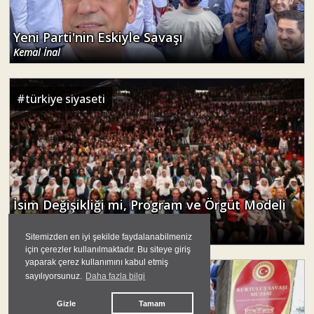
Yeni Parti'nin Eskiyle Savaşı
Kemal İnal
#
türkiye siyaseti
İsim Değişikliği mi, Program ve Örgüt Modeli
mi?
Mert Yıldırım
Sitemizden en iyi şekilde faydalanabilmeniz
için çerezler kullanılmaktadır. Bu siteye giriş
yaparak çerez kullanımını kabul etmiş
sayılıyorsunuz.
Daha fazla bilgi
#
türkiye siyaseti
Gizle
Tamam