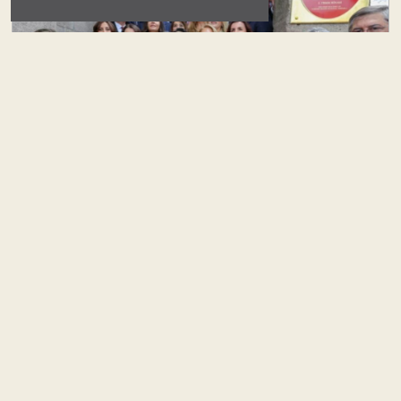
Yeni Parti’yi Toplumun İçinde Kurmalı
Ali Onat Çetin
#
politika
Yeni Parti'nin Programı ve Geleceği Üzerine
Birkaç Not
Dr. Mustafa Peköz