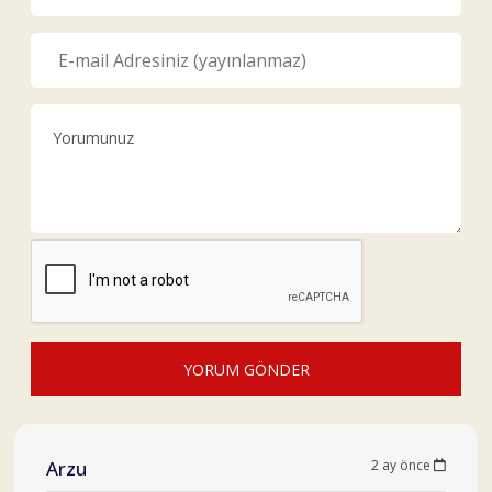
YORUM GÖNDER
Arzu
2 ay önce