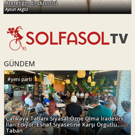
Anneliğin Endüstrisi
Aysun Akgöz
GÜNDEM
#
yeni parti
Çankaya Tabanı Siyasal Özne Olma İradesini
İlan Ediyor: Esnaf Siyasetine Karşı Örgütlü
Taban