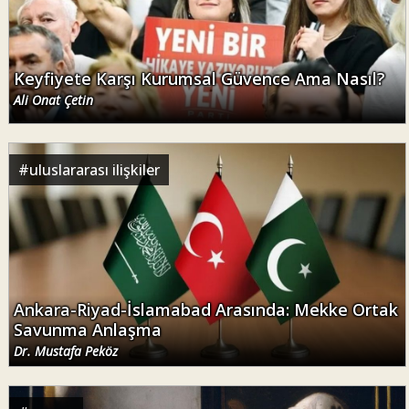
Keyfiyete Karşı Kurumsal Güvence Ama Nasıl?
Ali Onat Çetin
#
uluslararası ilişkiler
Ankara-Riyad-İslamabad Arasında: Mekke Ortak
Savunma Anlaşma
Dr. Mustafa Peköz