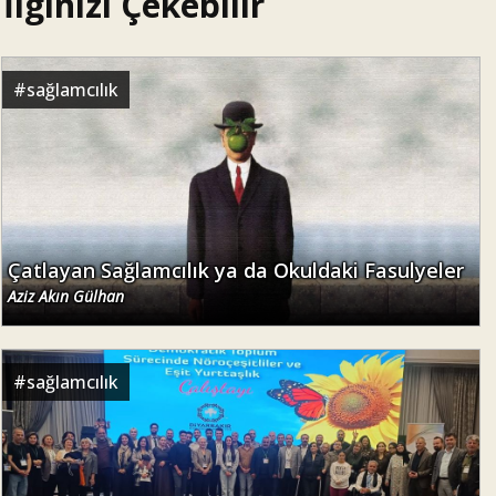
İlginizi Çekebilir
#
sağlamcılık
Çatlayan Sağlamcılık ya da Okuldaki Fasulyeler
Aziz Akın Gülhan
#
sağlamcılık