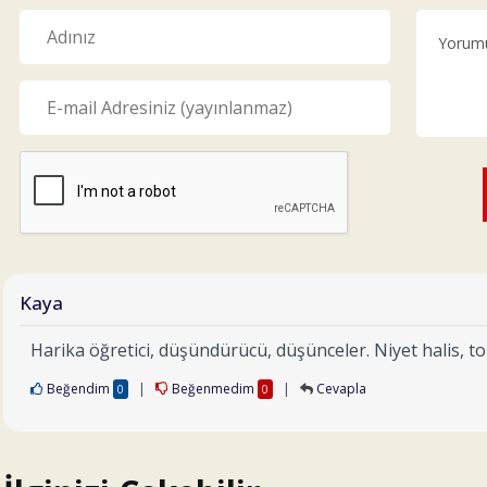
Kaya
Harika öğretici, düşündürücü, düşünceler. Niyet halis, t
Beğendim
|
Beğenmedim
|
Cevapla
0
0