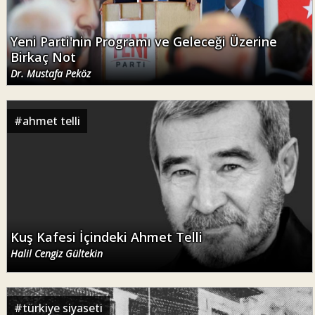
Yeni Parti'nin Programı ve Geleceği Üzerine
Birkaç Not
Dr. Mustafa Peköz
#
ahmet telli
Kuş Kafesi İçindeki Ahmet Telli
Halil Cengiz Gültekin
#
türkiye siyaseti