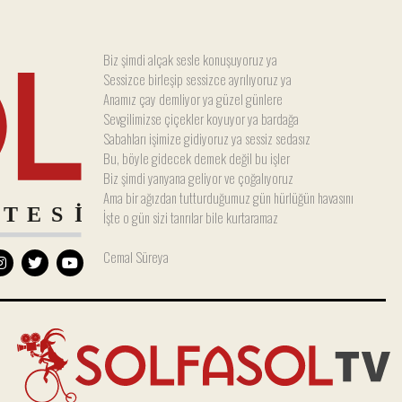
Biz şimdi alçak sesle konuşuyoruz ya
Sessizce birleşip sessizce ayrılıyoruz ya
Anamız çay demliyor ya güzel günlere
Sevgilimizse çiçekler koyuyor ya bardağa
Sabahları işimize gidiyoruz ya sessiz sedasız
Bu, böyle gidecek demek değil bu işler
Biz şimdi yanyana geliyor ve çoğalıyoruz
Ama bir ağızdan tutturduğumuz gün hürlüğün havasını
İşte o gün sizi tanrılar bile kurtaramaz
Cemal Süreya