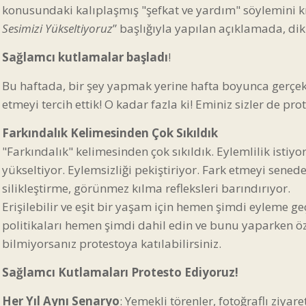
konusundaki kalıplaşmış "şefkat ve yardım" söylemini k
Sesimizi Yükseltiyoruz
” başlığıyla yapılan açıklamada, dikk
Sağlamcı kutlamalar başladı
!
Bu haftada, bir şey yapmak yerine hafta boyunca gerçek
etmeyi tercih ettik! O kadar fazla ki! Eminiz sizler de pr
Farkındalık Kelimesinden Çok Sıkıldık
"Farkındalık" kelimesinden çok sıkıldık. Eylemlilik istiyo
yükseltiyor. Eylemsizliği pekiştiriyor. Fark etmeyi senede
silikleştirme, görünmez kılma refleksleri barındırıyor.
Erişilebilir ve eşit bir yaşam için hemen şimdi eyleme ge
politikaları hemen şimdi dahil edin ve bunu yaparken öz
bilmiyorsanız protestoya katılabilirsiniz.
Sağlamcı Kutlamaları Protesto Ediyoruz!
Her Yıl Aynı Senaryo
: Yemekli törenler, fotoğraflı ziyar