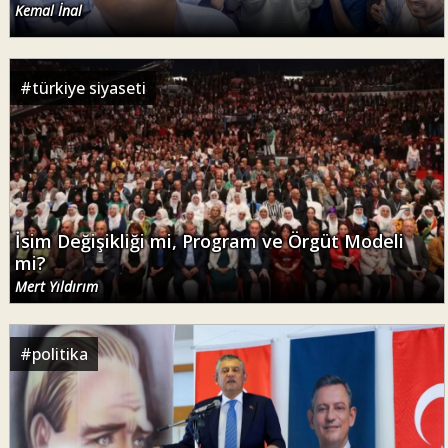
Kemal İnal
#
türkiye siyaseti
İsim Değişikliği mi, Program ve Örgüt Modeli
mi?
Mert Yıldırım
#
politika