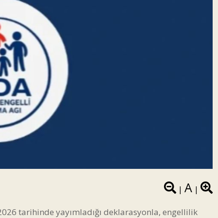
A
|
|
026 tarihinde yayımladığı deklarasyonla, engellilik