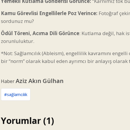
Yemekli Kutlama Gönderisi Görünce:
“Karnımız tok bu 
Kamu Görevlisi Engellilerle Poz Verince:
Fotoğraf çekin
sordunuz mu?
Ödül Töreni, Acıma Dili Görünce
: Kutlama değil, hak ist
zorunluluktur.
*Not: Sağlamcılık (Ableism), engellilik kavramını engell
bir “norm” olarak kabul eden ayrımcı bir anlayış olara
Aziz Akın Gülhan
Haber
#sağlamcılık
Yorumlar (1)