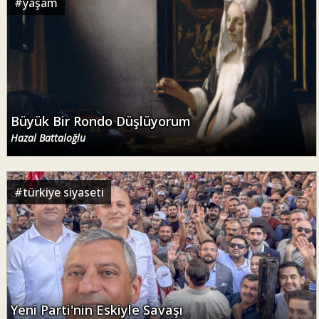
#
yaşam
Büyük Bir Rondo Düşlüyorum
Hazal Battaloğlu
#
türkiye siyaseti
Yeni Parti'nin Eskiyle Savaşı