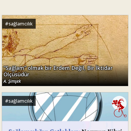
#
sağlamcılık
“Sağlam” olmak bir Erdem Değil, Bir İktidar
Ölçüsüdür
A. Şimşek
#
sağlamcılık