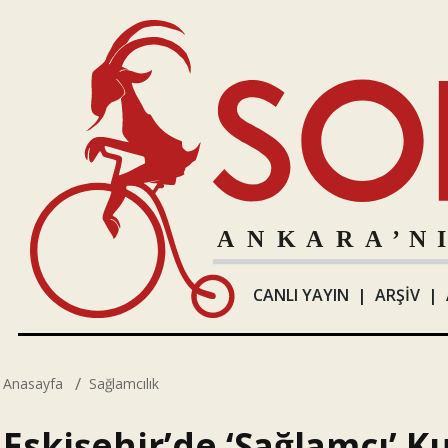
CANLI YAYIN
|
ARŞİV
|
Anasayfa
Sağlamcılık
Eskişehir’de ‘Sağlamcı’ 