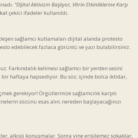
ınadı.
“Dijital Aktivizm Başlıyor, Vitrin Etkinliklerine Karşı
at çekici ifadeler kullanıldı.
leşen sağlamcı kutlamaları dijital alanda protesto
otesto edebilecek fazlaca görüntü ve yazı bulabilirsiniz.
ruz. Farkındalık kelimesi sağlamcı bir yerden sesini
 bir haftaya hapsediyor. Bu söz; içinde bolca iktidar,
çmek gerekiyor! Örgütlerinize sağlamcılık karşıtı
nelerin sözünü esas alın; nereden başlayacağınızı
etler, alkışlı konuşmalar. Sonra yine erişilemez sokaklar,