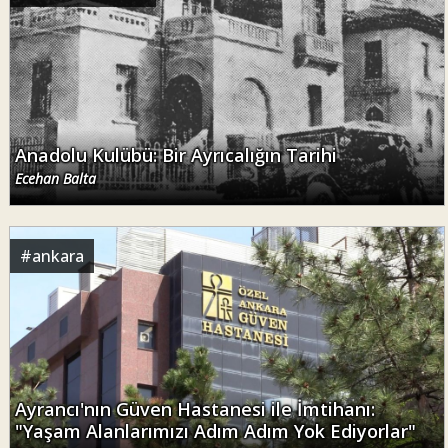
Anadolu Kulübü: Bir Ayrıcalığın Tarihi
Ecehan Balta
#
ankara
Ayrancı'nın Güven Hastanesi ile İmtihanı:
"Yaşam Alanlarımızı Adım Adım Yok Ediyorlar"