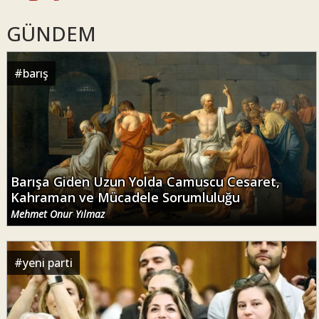
GÜNDEM
#
barış
Barışa Giden Uzun Yolda Camuscu Cesaret,
Kahraman ve Mücadele Sorumluluğu
Mehmet Onur Yılmaz
#
yeni parti