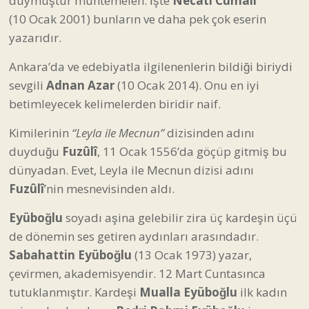
duymuştur muhtemelen. İşte
Necati Cumalı
(10 Ocak 2001) bunların ve daha pek çok eserin
yazarıdır.
Ankara’da ve edebiyatla ilgilenenlerin bildiği biriydi
sevgili
Adnan Azar
(10 Ocak 2014). Onu en iyi
betimleyecek kelimelerden biridir naif.
Kimilerinin
“Leyla ile Mecnun”
dizisinden adını
duyduğu
Fuzûlî
, 11 Ocak 1556’da göçüp gitmiş bu
dünyadan. Evet, Leyla ile Mecnun dizisi adını
Fuzûlî
’nin mesnevisinden aldı.
Eyüboğlu
soyadı aşina gelebilir zira üç kardeşin üçü
de dönemin ses getiren aydınları arasındadır.
Sabahattin Eyüboğlu
(13 Ocak 1973) yazar,
çevirmen, akademisyendir. 12 Mart Cuntasınca
tutuklanmıştır. Kardeşi
Mualla Eyüboğlu
ilk kadın