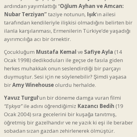
ardından yayımlattığı “
Oğlum Ayhan ve Amcan:
Nubar Terziyan”
taziye notunun,
Işık
’ın ailesi
tarafından kendileriyle ilişkisi olmadığını belirten bir
ilanla karşılanması, Ermenilerin Türkiye’de yaşadığı
ayırımcılığa acı bir örnektir.
Çocukluğum
Mustafa Kemal
ve
Safiye Ayla
(14
Ocak 1998) dedikoduları ile geçse de fasıla giden
herkes muhakkak onun seslendirdiği bir parçayı
duymuştur. Sesi için ne söylenebilir? Şimdi yaşasa
bir
Amy Winehouse
olurdu herhalde.
Yavuz Turgul
’un bir döneme damga vuran filmi
“Eşkıya”
ile adını öğrendiğimiz
Kazancı Bedih
(19
Ocak 2004) sıra gecelerini bir kuşağa tanıtmış,
öğretmiş bir gazelhandır ve ne yazık ki eşi ile beraber
sobadan sızan gazdan zehirlenerek ölmüştür.