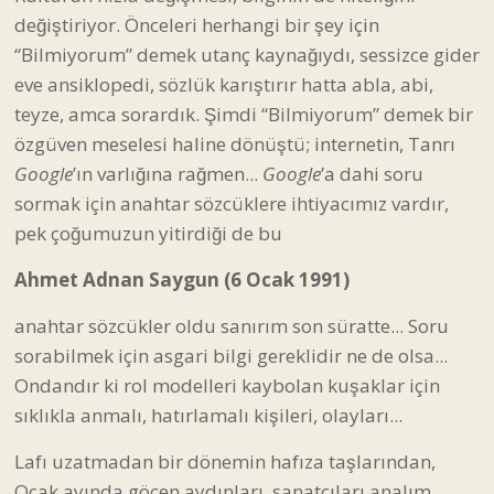
değiştiriyor. Önceleri herhangi bir şey için
“Bilmiyorum” demek utanç kaynağıydı, sessizce gider
eve ansiklopedi, sözlük karıştırır hatta abla, abi,
teyze, amca sorardık. Şimdi “Bilmiyorum” demek bir
özgüven meselesi haline dönüştü; internetin, Tanrı
Google
’ın varlığına rağmen...
Google
’a dahi soru
sormak için anahtar sözcüklere ihtiyacımız vardır,
pek çoğumuzun yitirdiği de bu
Ahmet Adnan Saygun (6 Ocak 1991)
anahtar sözcükler oldu sanırım son süratte... Soru
sorabilmek için asgari bilgi gereklidir ne de olsa...
Ondandır ki rol modelleri kaybolan kuşaklar için
sıklıkla anmalı, hatırlamalı kişileri, olayları...
Lafı uzatmadan bir dönemin hafıza taşlarından,
Ocak ayında göçen aydınları, sanatçıları analım