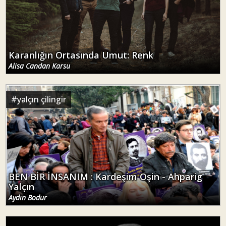
Karanlığın Ortasında Umut: Renk
Alisa Candan Karsu
#
yalçın çilingir
BEN BİR İNSANIM : Kardeşim Oşin - Ahparig
Yalçın
Aydın Bodur