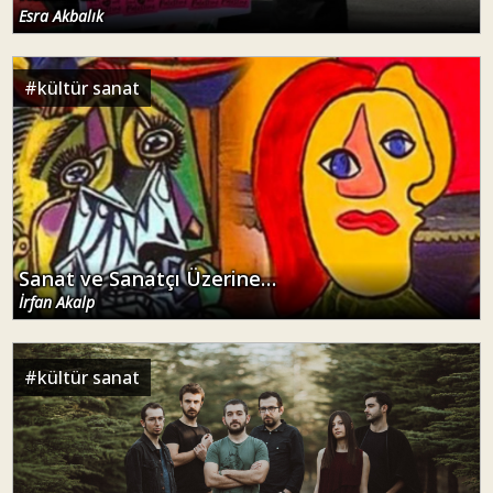
Esra Akbalık
#
kültür sanat
Sanat ve Sanatçı Üzerine…
İrfan Akalp
#
kültür sanat