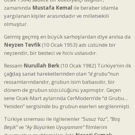
zamanında
Mustafa Kemal
ile beraber idamla
yargılanan kişiler arasındadır ve milletvekili
olmuştur.
Gelmiş geçmiş en büyük sarhoşlardan diye anılsa da
Neyzen Tevfik
(10 Ocak 1953) adı üstünde bir
neyzendir, bir besteci ve hiciv ustasıdır.
Ressam
Nurullah Berk
(10 Ocak 1982) Türkiye’nin ilk
çağdaş sanat hareketlerinden olan
“d grubu”
nun
ressamlarındandır, grubun isim babasıdır, bir
dönem de grubun sözcülüğünü yapmıştır. Geçen
sene Ocak-Mart aylarında CerModern’de “d Grubu...
Yeniden” sergisinde bu grubun eserleri sergilenmişti.
Türkiye sineması ile ilgilenenler
“Susuz Yaz”
,
“Boş
Beşik”
ve
“Ay Büyürken Uyuyamam”
filmlerini