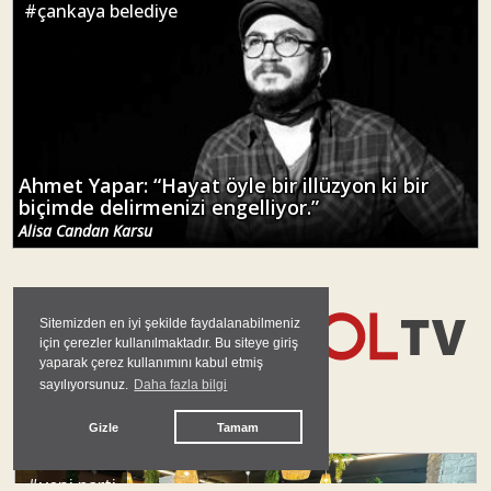
#
çankaya belediye
Ahmet Yapar: “Hayat öyle bir illüzyon ki bir
biçimde delirmenizi engelliyor.”
Alisa Candan Karsu
Sitemizden en iyi şekilde faydalanabilmeniz
için çerezler kullanılmaktadır. Bu siteye giriş
yaparak çerez kullanımını kabul etmiş
sayılıyorsunuz.
Daha fazla bilgi
GÜNDEM
Gizle
Tamam
#
yeni parti