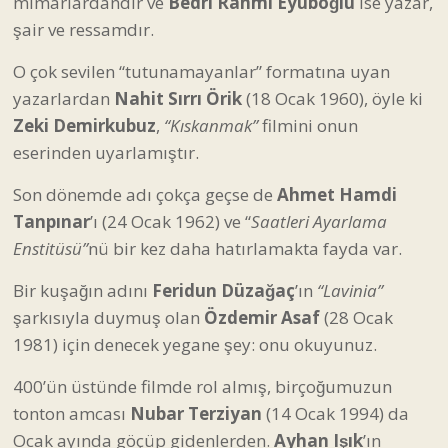
mimarlardandır ve
Bedri Rahmi Eyüboğlu
ise yazar,
şair ve ressamdır.
O çok sevilen “tutunamayanlar” formatına uyan
yazarlardan
Nahit Sırrı Örik
(18 Ocak 1960), öyle ki
Zeki Demirkubuz
,
“Kıskanmak”
filmini onun
eserinden uyarlamıştır.
Son dönemde adı çokça geçse de
Ahmet Hamdi
Tanpınar
’ı (24 Ocak 1962) ve “
Saatleri Ayarlama
Enstitüsü”
nü bir kez daha hatırlamakta fayda var.
Bir kuşağın adını
Feridun Düzağaç
’ın
“Lavinia”
şarkısıyla duymuş olan
Özdemir Asaf
(28 Ocak
1981) için denecek yegane şey: onu okuyunuz.
400’ün üstünde filmde rol almış, birçoğumuzun
tonton amcası
Nubar Terziyan
(14 Ocak 1994) da
Ocak ayında göçüp gidenlerden.
Ayhan Işık
’ın