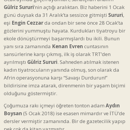
Gülriz Sururi
’nin açtığı aralıktan. Biz haberini 1 Ocak
günü duysak da 31 Aralık’ta sessizce gitmişti
Sururi
,
eşi
Engin Cezzar
da ondan bir sene önce 28 Ocak’ta
gözlerini yummuştu hayata. Kurdukları tiyatroyu bir
ekole dönüştürmeyi başarmışlardı bu ikili. Bunun
yanı sıra zamanında
Kenan Evren
cuntasının
sansürlerine karşı çıkmış, ilk iş olarak TRT’den
ayrılmıştı
Gülriz Sururi
. Sahneden atılmak istenen
kadın tiyatrocuların yanında olmuş, son olarak da
Afrin operasyonuna karşı “Savaşı Durdurun!”
bildirisine imza atarak, direnmenin bir yaşam biçimi
olduğunu göstermiştir.
Çoğumuza rakı içmeyi öğreten tonton adam
Aydın
Boysan
(5 Ocak 2018) ise esasen mimardır ve İTÜ’de
dersler vermiştir zamanında. Bir de gazetecilik yapıp
pek çok da kitap yazmıştır.