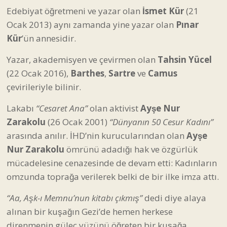
Edebiyat öğretmeni ve yazar olan
İsmet Kür
(21
Ocak 2013) aynı zamanda yine yazar olan
Pınar
Kür
’ün annesidir.
Yazar, akademisyen ve çevirmen olan
Tahsin Yücel
(22 Ocak 2016),
Barthes
,
Sartre
ve
Camus
çevirileriyle bilinir.
Lakabı
“Cesaret Ana”
olan aktivist
Ayşe Nur
Zarakolu
(26 Ocak 2001)
“Dünyanın 50 Cesur Kadını”
arasında anılır. İHD’nin kurucularından olan
Ayşe
Nur Zarakolu
ömrünü adadığı hak ve özgürlük
mücadelesine cenazesinde de devam etti: Kadınların
omzunda toprağa verilerek belki de bir ilke imza attı.
“Aa, Aşk-ı Memnu’nun kitabı çıkmış”
dedi diye alaya
alınan bir kuşağın Gezi’de hemen herkese
direnmenin güleç yüzünü öğreten bir kuşağa