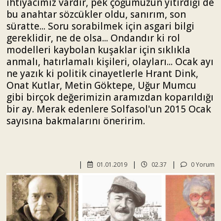
ihtiyacımız vardır, pek çoğumuzun yitirdiği de
bu anahtar sözcükler oldu, sanırım, son
süratte... Soru sorabilmek için asgari bilgi
gereklidir, ne de olsa... Ondandır ki rol
modelleri kaybolan kuşaklar için sıklıkla
anmalı, hatırlamalı kişileri, olayları... Ocak ayı
ne yazık ki politik cinayetlerle Hrant Dink,
Onat Kutlar, Metin Göktepe, Uğur Mumcu
gibi birçok değerimizin aramızdan koparıldığı
bir ay. Merak edenlere Solfasol'un 2015 Ocak
sayısına bakmalarını öneririm.
01.01.2019
02.37
0 Yorum