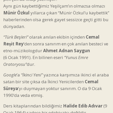
Aynı gün kaybettiğimiz Yeşilçam’ın olmazsa olmazı
Münir Özkul
yıllarca çıkan “Münir Özkul’u kaybettik”
haberlerinden olsa gerek gayet sessizce geçti gitti bu
dünyadan.
“Türk Beşleri”
olarak anılan ekibin içinden
Cemal
Reşit Rey
’den sonra sanırım en çok anılan besteci ve
etno-müzikologdur
Ahmet Adnan Saygun
(6 Ocak 1991). En bilinen eseri
“Yunus Emre
Oratoryosu”
dur.
Google
’a
“İkinci Yeni”
yazınca karşımıza ikinci el araba
satan bir site çıksa da İkinci Yenicilerden
Cemal
Süreya
’yı duymayan yoktur sanırım. O da 9 Ocak
1990’da veda etmiş.
Ders kitaplarından bildiğimiz
Halide Edib Adıvar
(9
Ocak 1964) sadece bir edebiyatçı değildir,