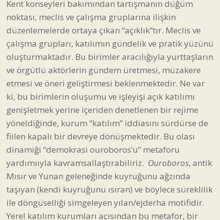
Kent konseyleri bakımından tartışmanın düğüm
noktası, meclis ve çalışma gruplarına ilişkin
düzenlemelerde ortaya çıkan “açıklık”tır. Meclis ve
çalışma grupları, katılımın gündelik ve pratik yüzünü
oluşturmaktadır. Bu birimler aracılığıyla yurttaşların
ve örgütlü aktörlerin gündem üretmesi, müzakere
etmesi ve öneri geliştirmesi beklenmektedir. Ne var
ki, bu birimlerin oluşumu ve işleyişi açık katılımı
genişletmek yerine içeriden denetlenen bir rejime
yöneldiğinde, kurum “katılım” iddiasını sürdürse de
fiilen kapalı bir devreye dönüşmektedir. Bu olası
dinamiği “demokrasi ouroboros’u” metaforu
yardımııyla kavramsallaştırabiliriz.
Ouroboros
, antik
Mısır ve Yunan geleneğinde kuyruğunu ağzında
taşıyan (kendi kuyruğunu ısıran) ve böylece süreklilik
ile döngüselliği simgeleyen yılan/ejderha motifidir.
Yerel katılım kurumları açısından bu metafor, bir