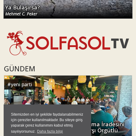
Ya Bulaşırsa?
Mehmet C. Peker
GÜNDEM
#
yeni parti
Sitemizden en iyi şekilde faydalanabilmeniz
için çerezler kullanılmaktadır. Bu siteye giriş
Çankaya Tabanı Siyasal Özne Olma İradesini
yaparak çerez kullanımını kabul etmiş
İlan Ediyor: Esnaf Siyasetine Karşı Örgütlü
sayılıyorsunuz.
Daha fazla bilgi