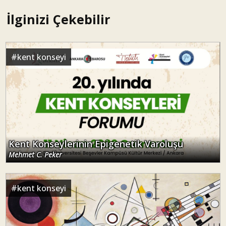
İlginizi Çekebilir
#
kent konseyi
Kent Konseylerinin Epigenetik Varoluşu
Mehmet C. Peker
#
kent konseyi