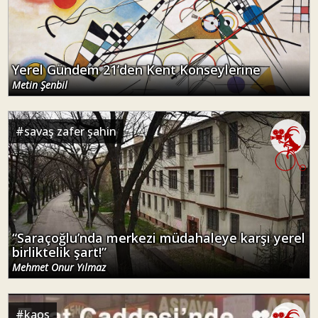
Yerel Gündem 21’den Kent Konseylerine
Metin Şenbil
#
savaş zafer şahin
“Saraçoğlu’nda merkezi müdahaleye karşı yerel
birliktelik şart!”
Mehmet Onur Yılmaz
#
kaos