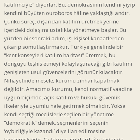
katılımcıyız” diyorlar. Bu, demokrasinin kendini yiyip
kendini büyüten ouroboros hâline yaklaştığı andır.
Çünkü süreç, dışarıdan katılım üretmek yerine
içerideki dolaşımı ustalıkla yönetmeye başlar. Bu
yüzden bir sonraki adım, işi kişisel kanaatlerden
çıkarıp somutlaştırmaktır. Türkiye genelinde bir
“kent konseyleri katılım haritası” üretmek, bu
döngüyü teşhis etmeyi kolaylaştıracağı gibi katılımı
genişleten usul güvencelerini görünür kılacaktır.
Nihayetinde mesele, kurumu zinhar kapatmak
değildir. Amacımız kurumu, kendi normatif vaadine
uygun biçimde, açık katılım ve hukuki güvenlik
ilkeleriyle uyumlu hale getirmek olmalıdır. Yoksa
kendi seçtiği meclislerle seçilen bir yönetime
“demokratik” demek, seçmenlerini seçenin
‘oybirliğiyle kazandı’ diye ilan edilmesine
benzemektedir. Güldürür, güldürdüğü kadar da