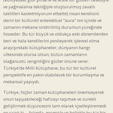
ve yağmalama tekniğiyle oluşturulmuş zavallı
taklitleri kastetmiyorum elbette) insan kendisini
derin bir kültürel/ entelektüel “aura” nın içinde ve
zamanın mekana sindirilmiş durumun yüreğinde
hisseder. Bu tür büyük ve oldukça eski dönemlerden
beri ve hala kendilerini yenileyerek işlevsel olma
arayışındaki kütüphaneler, dünyanın hangi
ülkesinde olursa olsun, bütün zamanların
olağanüstü zenginliğini gözler önüne serer.
Türkiye’de Milli Kütüphane, bu tür bir kültürel
perspektife en yakın olabilecek bir kurumlaşma ve
mekansal yapıydı.
Türkiye, hiçbir zaman kütüphaneleri önemseyerek
onun taşıyabileceği hafızayı taşımak ve sürekli
geliştirmek düşüncesini tam olarak içselleştiremedi
ne yazık ki… Aslında, geçmişle ve bellekle bu tür bir