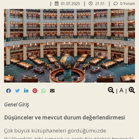
01.07.2025
21.51
0 Yorum
A
|
|
Genel Giriş
Düşünceler ve mevcut durum değerlendirmesi
Çok büyük kütüphaneleri gördüğümüzde
(külliyedeki gibi şımarık ve acele bir gösteri hevesiyle