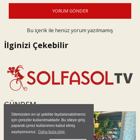
YORUM GÖNDER
Bu içerik ile henüz yorum yazılmamış
İlginizi Çekebilir
GÜNDEM
Sitemizden en iyi şekilde faydalanabilmeniz
#
yeni parti
için çerezler kullanılmaktadır. Bu siteye giriş
yaparak çerez kullanımını kabul etmiş
sayılıyorsunuz.
Daha fazla bilgi