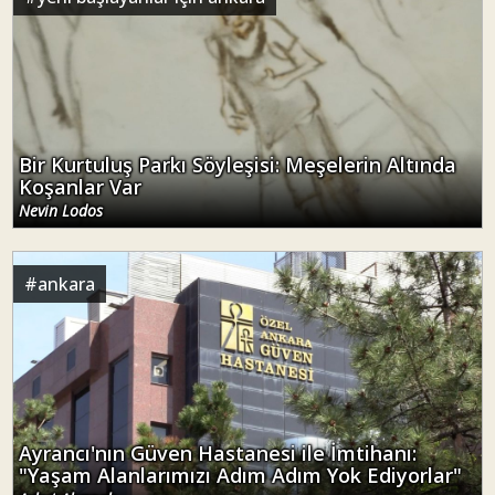
Bir Kurtuluş Parkı Söyleşisi: Meşelerin Altında
Koşanlar Var
Nevin Lodos
#
ankara
Ayrancı'nın Güven Hastanesi ile İmtihanı:
"Yaşam Alanlarımızı Adım Adım Yok Ediyorlar"