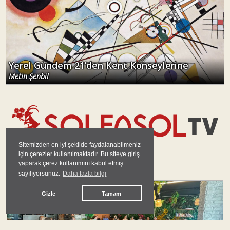
Yerel Gündem 21’den Kent Konseylerine
Metin Şenbil
Sitemizden en iyi şekilde faydalanabilmeniz
için çerezler kullanılmaktadır. Bu siteye giriş
yaparak çerez kullanımını kabul etmiş
GÜNDEM
sayılıyorsunuz.
Daha fazla bilgi
#
yeni parti
Gizle
Tamam