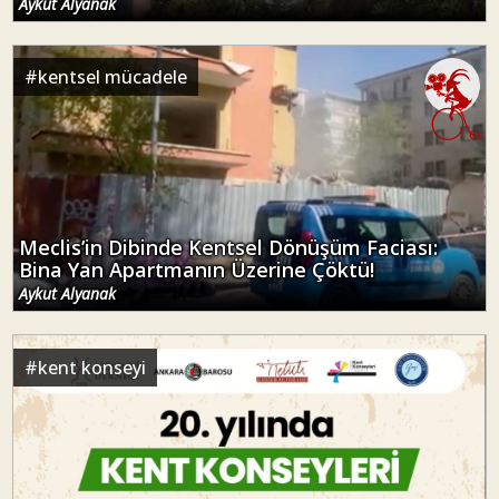
Aykut Alyanak
#
kentsel mücadele
Meclis’in Dibinde Kentsel Dönüşüm Faciası:
Bina Yan Apartmanın Üzerine Çöktü!
Aykut Alyanak
#
kent konseyi