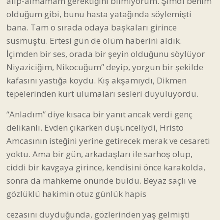
alıp-almamam gerektiğini bilmiyorum. Şimdi benim
olduğum gibi, bunu hasta yatağında söylemişti
bana. Tam o sırada odaya başkaları girince
susmuştu. Ertesi gün de ölüm haberini aldık.
İçimden bir ses, orada bir şeyin olduğunu söylüyor
Niyaziciğim, Nikocuğum” deyip, yorgun bir şekilde
kafasını yastığa koydu. Kış akşamıydı, Dikmen
tepelerinden kurt ulumaları sesleri duyuluyordu.
“Anladım” diye kısaca bir yanıt ancak verdi genç
delikanlı. Evden çıkarken düşünceliydi, Hristo
Amcasının isteğini yerine getirecek merak ve cesareti
yoktu. Ama bir gün, arkadaşları ile sarhoş olup,
ciddi bir kavgaya girince, kendisini önce karakolda,
sonra da mahkeme önünde buldu. Beyaz saçlı ve
gözlüklü hakimin otuz günlük hapis
cezasını duyduğunda, gözlerinden yaş gelmişti