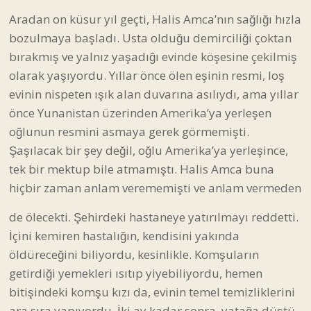
Aradan on küsur yıl geçti, Halis Amca’nın sağlığı hızla
bozulmaya başladı. Usta olduğu demirciliği çoktan
bırakmış ve yalnız yaşadığı evinde köşesine çekilmiş
olarak yaşıyordu. Yıllar önce ölen eşinin resmi, loş
evinin nispeten ışık alan duvarına asılıydı, ama yıllar
önce Yunanistan üzerinden Amerika’ya yerleşen
oğlunun resmini asmaya gerek görmemişti.
Şaşılacak bir şey değil, oğlu Amerika’ya yerleşince,
tek bir mektup bile atmamıştı. Halis Amca buna
hiçbir zaman anlam verememişti ve anlam vermeden
de ölecekti. Şehirdeki hastaneye yatırılmayı reddetti.
İçini kemiren hastalığın, kendisini yakında
öldüreceğini biliyordu, kesinlikle. Komşuların
getirdiği yemekleri ısıtıp yiyebiliyordu, hemen
bitişindeki komşu kızı da, evinin temel temizliklerini
ara sıra yapıyordu. İki ay kadar sonra, yatağa düştü.