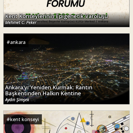
Kent Konseylerinin Epigenetik Varoluşu
Mehmet C. Peker
#
ankara
Ankara’yı Yeniden Kurmak: Rantın
Başkentinden Halkın Kentine
Aydın Şimşek
#
kent konseyi