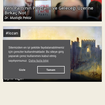
Yeni Parti'nin Programı ve Geleceği Üzerine
Birkaç Not
Dr. Mustafa Peköz
#
lozan
Sitemizden en iyi şekilde faydalanabilmeniz
için çerezler kullanılmaktadır. Bu siteye giriş
yaparak çerez kullanımını kabul etmiş
sayılıyorsunuz.
Daha fazla bilgi
Gizle
Tamam
Lozan’a Demir Atmak
Zeynel Özgün
#
türkiye siyaseti