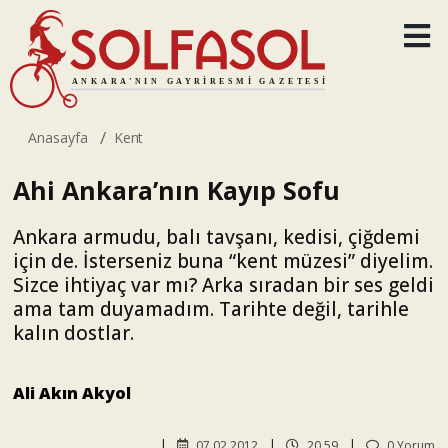
Anasayfa
Kent
Ahi Ankara’nın Kayıp Sofu
Ankara armudu, balı tavşanı, kedisi, çiğdemi
için de. İsterseniz buna “kent müzesi” diyelim.
Sizce ihtiyaç var mı? Arka sıradan bir ses geldi
ama tam duyamadım. Tarihte değil, tarihle
kalın dostlar.
Ali Akın Akyol
07.02.2012
20.59
0 Yorum