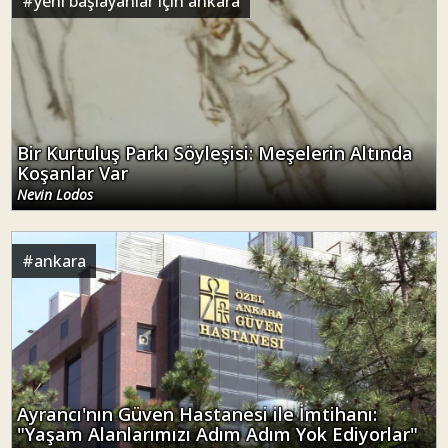
#
yeni başlayanlar için ankara
Bir Kurtuluş Parkı Söyleşisi: Meşelerin Altında
Koşanlar Var
Nevin Lodos
#
ankara
Ayrancı'nın Güven Hastanesi ile İmtihanı:
"Yaşam Alanlarımızı Adım Adım Yok Ediyorlar"