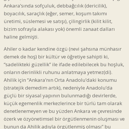
Ankara’sında sofçuluk, debbağcılık (dericilik),
boyacılık, saraçlık (eğer, semer, koşum takımı
üretimi, süslemesi ve satışı), çilingirlik (kilit kilit,
bizim sofrayla alakası yok) önemli zanaat dalları
haline gelmişti.
Ahiler o kadar kendine özgü (nevi şahsına münhasır
demek de hoş) bir kültür ve öğretiye sahipti ki,
“sadelikteki güzellik” ile ifade edilebilecek bu hoşluk,
onların derinlikli ruhunu anlatmaya yetmez(di).
Ahilik için “Ankara’nın Orta Anadolu’daki konumu
(stratejik demedim artık), nedeniyle Anadolu’da
güçlü bir siyasal yapının bulunmadığı devirlerde,
küçük egemenlik merkezlerince bir türlü tam olarak
denetlenemeyen ve bu yüzden Ankara ve çevresinde
özerk ve özyönetimsel bir örgütlenmenin oluşması ve
bunun da Ahilik adıyla örgütlenmiş olması” bu