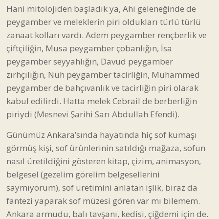
Hani mitolojiden başladık ya, Ahi geleneğinde de
peygamber ve meleklerin piri oldukları türlü türlü
zanaat kolları vardı. Adem peygamber rençberlik ve
çiftçiliğin, Musa peygamber çobanlığın, İsa
peygamber seyyahlığın, Davud peygamber
zırhçılığın, Nuh peygamber tacirliğin, Muhammed
peygamber de bahçıvanlık ve tacirliğin piri olarak
kabul edilirdi. Hatta melek Cebrail de berberliğin
piriydi (Mesnevi Şarihi Sarı Abdullah Efendi).
Günümüz Ankara’sında hayatında hiç sof kumaşı
görmüş kişi, sof ürünlerinin satıldığı mağaza, sofun
nasıl üretildiğini gösteren kitap, çizim, animasyon,
belgesel (gezelim görelim belgesellerini
saymıyorum), sof üretimini anlatan işlik, biraz da
fantezi yaparak sof müzesi gören var mı bilemem.
Ankara armudu, balı tavşanı, kedisi, çiğdemi için de.