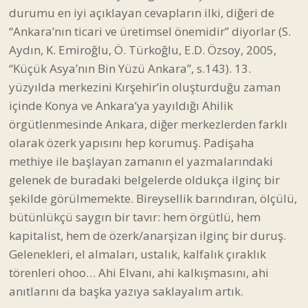
durumu en iyi açıklayan cevapların ilki, diğeri de
“Ankara’nın ticari ve üretimsel önemidir” diyorlar (S.
Aydın, K. Emiroğlu, Ö. Türkoğlu, E.D. Özsoy, 2005,
“Küçük Asya’nın Bin Yüzü Ankara”, s.143). 13.
yüzyılda merkezini Kırşehir’in oluşturduğu zaman
içinde Konya ve Ankara’ya yayıldığı Ahilik
örgütlenmesinde Ankara, diğer merkezlerden farklı
olarak özerk yapısını hep korumuş. Padişaha
methiye ile başlayan zamanın el yazmalarındaki
gelenek de buradaki belgelerde oldukça ilginç bir
şekilde görülmemekte. Bireysellik barındıran, ölçülü,
bütünlükçü saygın bir tavır: hem örgütlü, hem
kapitalist, hem de özerk/anarşizan ilginç bir duruş.
Gelenekleri, el almaları, ustalık, kalfalık çıraklık
törenleri ohoo… Ahi Elvanı, ahi kalkışmasını, ahi
anıtlarını da başka yazıya saklayalım artık.