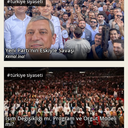
#
türkiye siyaseti
Yeni Parti'nin Eskiyle Savaşı
Kemal İnal
#
türkiye siyaseti
İsim Değişikliği mi, Program ve Örgüt Modeli
mi?