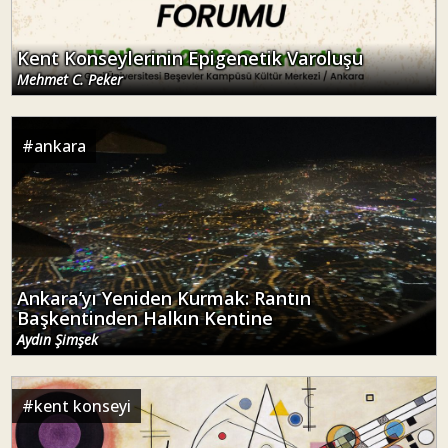
Kent Konseylerinin Epigenetik Varoluşu
Mehmet C. Peker
#
ankara
Ankara’yı Yeniden Kurmak: Rantın
Başkentinden Halkın Kentine
Aydın Şimşek
#
kent konseyi