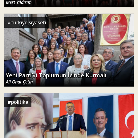
Mert Yıldırım
#
türkiye siyaseti
Yeni Parti’yi Toplumun İçinde Kurmalı
Ali Onat Çetin
#
politika