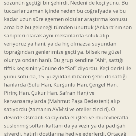
sözünün geçtiği bir şehirdi. Nedeni de keçi yünü. Bu
tüccarlar zaman içinde neden bu coğrafyada ve bu
kadar uzun süre egemen oldular araştırma konusu
ama biz bu geleneği tümden unuttuk (Ankara’nın son
sahipleri olarak aynı mekânlarda soluk alıp
veriyoruz ya hani, ya da hiç olmazsa suyundan
toprağından genlerimize geçti ya, bilsek ne güzel
olur ya ondan hani). Bu grup kendine “Ahi”, sattığı
tiftik keçisinin yününe de “Sof” diyordu. Keçi derisi ile
yünü sofu da, 15. yüzyıldan itibaren şehri donattığı
hanlarda (Sulu Han, Kurşunlu Han, Çengel Han,
Pirinç Han, Çukur Han, Safran Han) ve
kervansaraylarda (Mahmut Paşa Bedesteni) alıp
satıyordu (zamanın AVM’si ve oteller zinciri). O
devirde Osmanlı sarayında el işleri ve mücevheratla
süslenmiş softan kaftanı da ya vezir ya da padişah
giyerdi, hatırlı dostlarına hediye ederlerdi. Ortaçağ