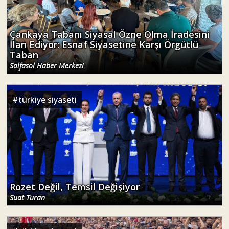
Çankaya Tabanı Siyasal Özne Olma İradesini
İlan Ediyor: Esnaf Siyasetine Karşı Örgütlü
Taban
Solfasol Haber Merkezi
#
türkiye siyaseti
Rozet Değil, Temsil Değişiyor
Suat Turan