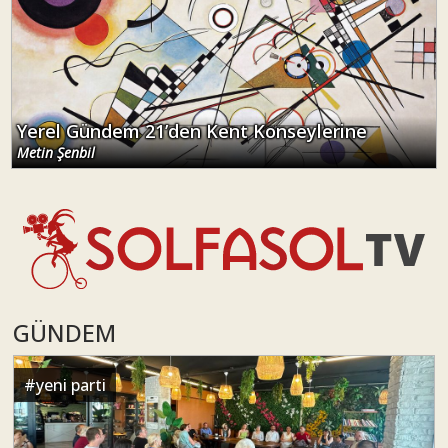
Yerel Gündem 21’den Kent Konseylerine
Metin Şenbil
GÜNDEM
#
yeni parti