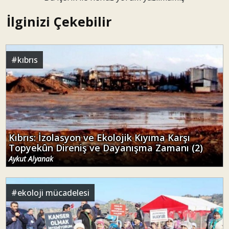
İlginizi Çekebilir
#
kıbrıs
Kıbrıs: İzolasyon ve Ekolojik Kıyıma Karşı
Topyekûn Direniş ve Dayanışma Zamanı (2)
Aykut Alyanak
#
ekoloji mücadelesi