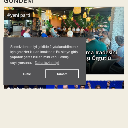
GÜNDEM
#
yeni parti
Sitemizden en iyi şekilde faydalanabilmeniz
Çankaya Tabanı Siyasal Özne Olma İradesini
için çerezler kullanılmaktadır. Bu siteye giriş
İlan Ediyor: Esnaf Siyasetine Karşı Örgütlü
yaparak çerez kullanımını kabul etmiş
Taban
sayılıyorsunuz.
Daha fazla bilgi
Solfasol Haber Merkezi
Gizle
Tamam
#
türkiye siyaseti