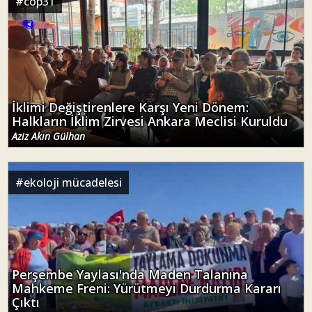
#
cop31
İklimi Değiştirenlere Karşı Yeni Dönem:
Halkların İklim Zirvesi Ankara Meclisi Kuruldu
Aziz Akın Gülhan
#
ekoloji mücadelesi
Perşembe Yaylası'nda Maden Talanına
Mahkeme Freni: Yürütmeyi Durdurma Kararı
Çıktı