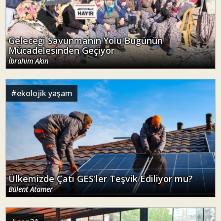
Geleceği Savunmanın Yolu Bugünün
Mücadelesinden Geçiyor
İbrahim Akın
#
ekolojik yaşam
Ülkemizde Çatı GES'ler Teşvik Ediliyor mu?
Bülent Atamer