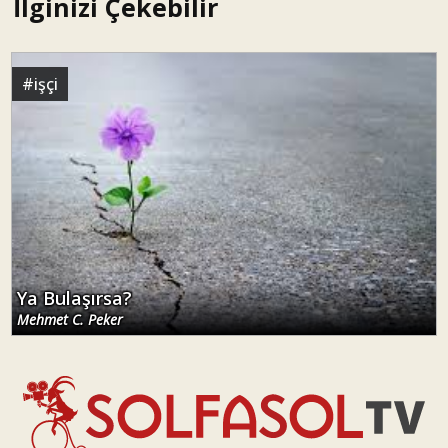
İlginizi Çekebilir
#
işçi
Ya Bulaşırsa?
Mehmet C. Peker