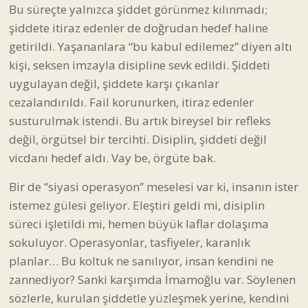
Bu süreçte yalnızca şiddet görünmez kılınmadı;
şiddete itiraz edenler de doğrudan hedef haline
getirildi. Yaşananlara “bu kabul edilemez” diyen altı
kişi, seksen imzayla disipline sevk edildi. Şiddeti
uygulayan değil, şiddete karşı çıkanlar
cezalandırıldı. Fail korunurken, itiraz edenler
susturulmak istendi. Bu artık bireysel bir refleks
değil, örgütsel bir tercihti. Disiplin, şiddeti değil
vicdanı hedef aldı. Vay be, örgüte bak.
Bir de “siyasi operasyon” meselesi var ki, insanın ister
istemez gülesi geliyor. Eleştiri geldi mi, disiplin
süreci işletildi mi, hemen büyük laflar dolaşıma
sokuluyor. Operasyonlar, tasfiyeler, karanlık
planlar… Bu koltuk ne sanılıyor, insan kendini ne
zannediyor? Sanki karşımda İmamoğlu var. Söylenen
sözlerle, kurulan şiddetle yüzleşmek yerine, kendini