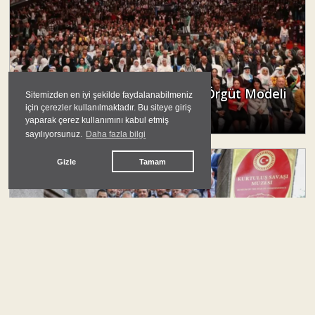
İsim Değişikliği mi, Program ve Örgüt Modeli
Sitemizden en iyi şekilde faydalanabilmeniz
mi?
için çerezler kullanılmaktadır. Bu siteye giriş
yaparak çerez kullanımını kabul etmiş
Mert Yıldırım
sayılıyorsunuz.
Daha fazla bilgi
Gizle
Tamam
#
türkiye siyaseti
Yeni Parti’yi Toplumun İçinde Kurmalı
Ali Onat Çetin