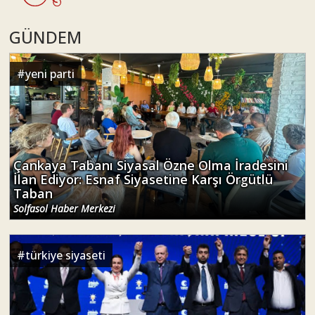
GÜNDEM
#
yeni parti
Çankaya Tabanı Siyasal Özne Olma İradesini
İlan Ediyor: Esnaf Siyasetine Karşı Örgütlü
Taban
Solfasol Haber Merkezi
#
türkiye siyaseti