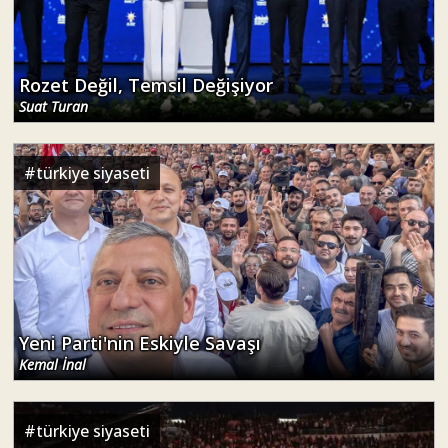
Rozet Değil, Temsil Değişiyor
Suat Turan
#
türkiye siyaseti
Yeni Parti'nin Eskiyle Savaşı
Kemal İnal
#
türkiye siyaseti