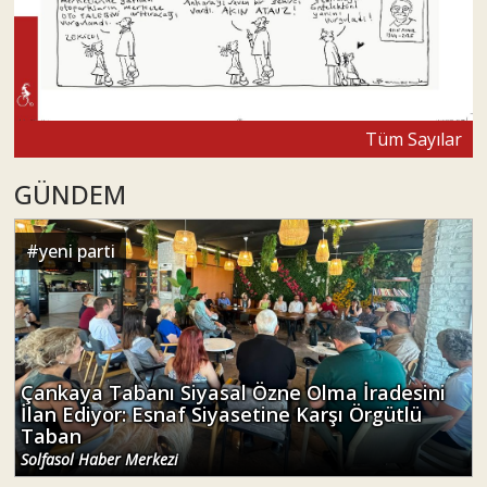
Tüm Sayılar
GÜNDEM
#
yeni parti
Çankaya Tabanı Siyasal Özne Olma İradesini
İlan Ediyor: Esnaf Siyasetine Karşı Örgütlü
Taban
Solfasol Haber Merkezi