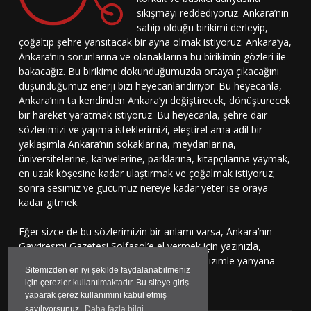
sıkışmayı reddediyoruz. Ankara’nın
sahip olduğu birikimi derleyip,
çoğaltıp şehre yansıtacak bir ayna olmak istiyoruz. Ankara’ya,
Ankara’nın sorunlarına ve olanaklarına bu birikimin gözleri ile
bakacağız. Bu birikime dokunduğumuzda ortaya çıkacağını
düşündüğümüz enerji bizi heyecanlandırıyor. Bu heyecanla,
Ankara’nın ta kendinden Ankara’yı değiştirecek, dönüştürecek
bir hareket yaratmak istiyoruz. Bu heyecanla, şehre dair
sözlerimizi ve yapma isteklerimizi, eleştirel ama adil bir
yaklaşımla Ankara’nın sokaklarına, meydanlarına,
üniversitelerine, kahvelerine, parklarına, kitapçılarına yaymak,
en uzak köşesine kadar ulaştırmak ve çoğalmak istiyoruz;
sonra sesimiz ve gücümüz nereye kadar yeter ise oraya
kadar gitmek.
Eğer sizce de bu sözlerimizin bir anlamı varsa, Ankara’nın
Gayriresmi Gazetesi Solfasol’e el vermek için yazınızla,
çizinizle, sesinizle bu harekete katılmaya, bizimle yanyana
Sitemizden en iyi şekilde faydalanabilmeniz
durmaya davetlisiniz.
için çerezler kullanılmaktadır. Bu siteye giriş
yaparak çerez kullanımını kabul etmiş
sayılıyorsunuz.
Daha fazla bilgi