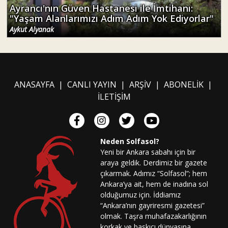
Ayrancı'nın Güven Hastanesi ile İmtihanı:
"Yaşam Alanlarımızı Adım Adım Yok Ediyorlar"
Aykut Alyanak
ANASAYFA
|
CANLI YAYIN
|
ARŞİV
|
ABONELİK
|
İLETİŞİM
Neden Solfasol?
Yeni bir Ankara sabahı için bir
araya geldik. Derdimiz bir gazete
çıkarmak. Adımız “Solfasol”; hem
Ankara’ya ait, hem de inadına sol
olduğumuz için. İddiamız
“Ankara’nın gayriresmi gazetesi”
olmak. Taşra muhafazakarlığının
korkak ve baskıcı dünyasına