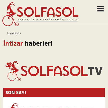
Anasayfa
İntizar
haberleri
SON SAYI