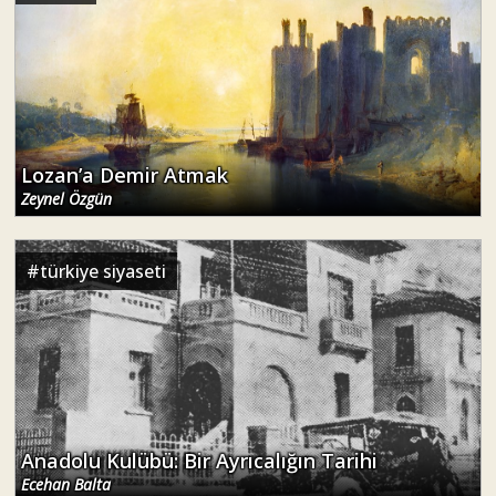
Lozan’a Demir Atmak
Zeynel Özgün
#
türkiye siyaseti
Anadolu Kulübü: Bir Ayrıcalığın Tarihi
Ecehan Balta