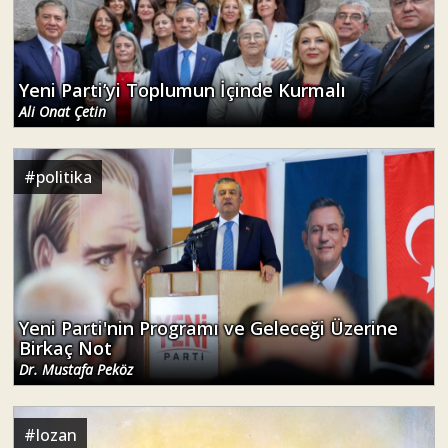
Yeni Parti’yi Toplumun İçinde Kurmalı
Ali Onat Çetin
#
politika
Yeni Parti'nin Programı ve Geleceği Üzerine
Birkaç Not
Dr. Mustafa Peköz
#
lozan