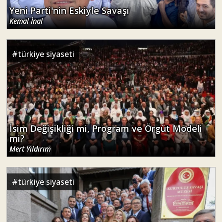
Yeni Parti'nin Eskiyle Savaşı
Kemal İnal
#
türkiye siyaseti
İsim Değişikliği mi, Program ve Örgüt Modeli
mi?
Mert Yıldırım
#
türkiye siyaseti