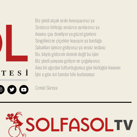
Biz şimdi alçak sesle konuşuyoruz ya
Sessizce birleşip sessizce ayrılıyoruz ya
Anamız çay demliyor ya güzel günlere
Sevgilimizse çiçekler koyuyor ya bardağa
Sabahları işimize gidiyoruz ya sessiz sedasız
Bu, böyle gidecek demek değil bu işler
Biz şimdi yanyana geliyor ve çoğalıyoruz
Ama bir ağızdan tutturduğumuz gün hürlüğün havasını
İşte o gün sizi tanrılar bile kurtaramaz
Cemal Süreya