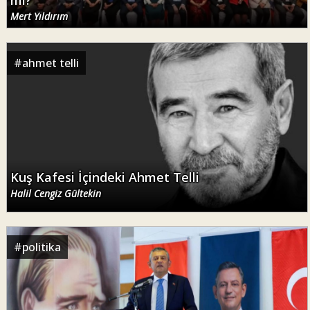
Mert Yıldırım
#
ahmet telli
Kuş Kafesi İçindeki Ahmet Telli
Halil Cengiz Gültekin
#
politika