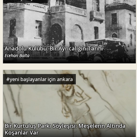
Anadolu Kulübü: Bir Ayrıcalığın Tarihi
Ecehan Balta
#
yeni başlayanlar için ankara
Bir Kurtuluş Parkı Söyleşisi: Meşelerin Altında
Koşanlar Var