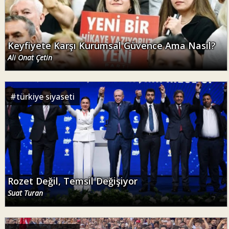
Keyfiyete Karşı Kurumsal Güvence Ama Nasıl?
Ali Onat Çetin
#
türkiye siyaseti
Rozet Değil, Temsil Değişiyor
Suat Turan