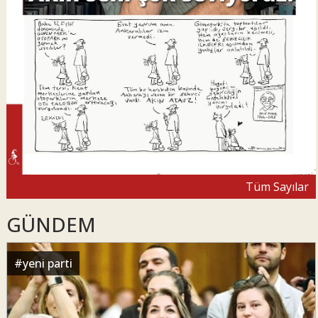
Tüm Sayılar
GÜNDEM
#
yeni parti