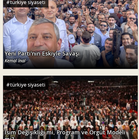
#
türkiye siyaseti
Yeni Parti'nin Eskiyle Savaşı
Kemal İnal
#
türkiye siyaseti
İsim Değişikliği mi, Program ve Örgüt Modeli
mi?