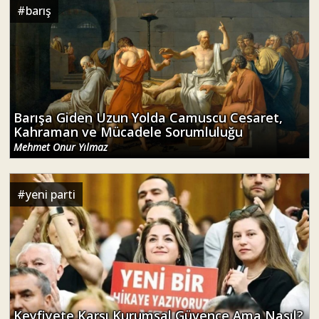
#
barış
Barışa Giden Uzun Yolda Camuscu Cesaret,
Kahraman ve Mücadele Sorumluluğu
Mehmet Onur Yılmaz
#
yeni parti
Keyfiyete Karşı Kurumsal Güvence Ama Nasıl?