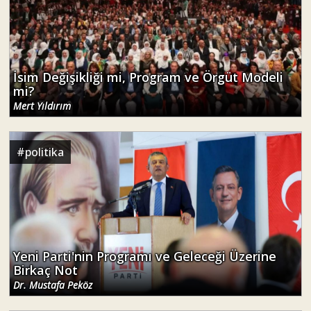
İsim Değişikliği mi, Program ve Örgüt Modeli
mi?
Mert Yıldırım
#
politika
Yeni Parti'nin Programı ve Geleceği Üzerine
Birkaç Not
Dr. Mustafa Peköz