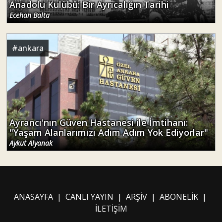
Anadolu Kulübü: Bir Ayrıcalığın Tarihi
Ecehan Balta
#
ankara
Ayrancı'nın Güven Hastanesi ile İmtihanı:
"Yaşam Alanlarımızı Adım Adım Yok Ediyorlar"
Aykut Alyanak
ANASAYFA
|
CANLI YAYIN
|
ARŞİV
|
ABONELİK
|
İLETİŞİM