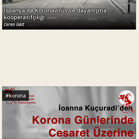
İspanya'da Koronavirüs ve dayanışma
kooperatifçiliği
Ceren İskit
#
korona