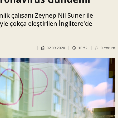
ik çalışanı Zeynep Nil Suner ile
e çokça eleştirilen İngiltere'de
02.09.2020
10.52
0 Yorum