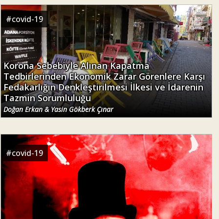
#
covid-19
Korona Sebebiyle Alınan Kapatma
Tedbirlerinden Ekonomik Zarar Görenlere Karşı
Fedakarlığın Denkleştirilmesi İlkesi ve İdarenin
Tazmin Sorumluluğu
Doğan Erkan & Yasin Gökberk Çınar
#
covid-19