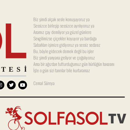
Biz şimdi alçak sesle konuşuyoruz ya
Sessizce birleşip sessizce ayrılıyoruz ya
Anamız çay demliyor ya güzel günlere
Sevgilimizse çiçekler koyuyor ya bardağa
Sabahları işimize gidiyoruz ya sessiz sedasız
Bu, böyle gidecek demek değil bu işler
Biz şimdi yanyana geliyor ve çoğalıyoruz
Ama bir ağızdan tutturduğumuz gün hürlüğün havasını
İşte o gün sizi tanrılar bile kurtaramaz
Cemal Süreya