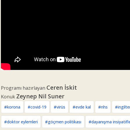
Ceren İskit
Programı hazırlayan
Zeynep Nil Suner
Konuk
#korona
#covid-19
#virüs
#evde kal
#nhs
#ingilte
#doktor eylemleri
#göçmen politikası
#dayanışma insiyatifle