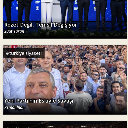
Rozet Değil, Temsil Değişiyor
Suat Turan
#
türkiye siyaseti
Yeni Parti'nin Eskiyle Savaşı
Kemal İnal