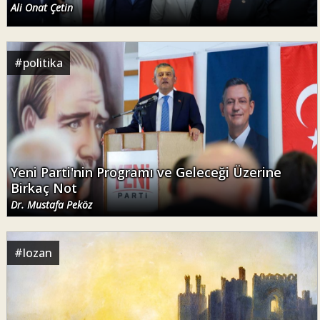
Ali Onat Çetin
#
politika
Yeni Parti'nin Programı ve Geleceği Üzerine
Birkaç Not
Dr. Mustafa Peköz
#
lozan