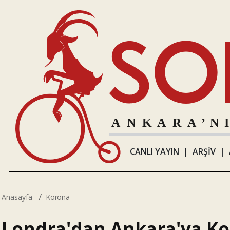
CANLI YAYIN
|
ARŞİV
|
Anasayfa
Korona
Londra'dan Ankara'ya K