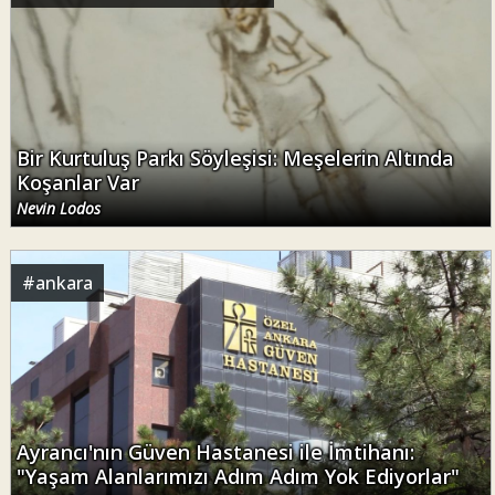
Bir Kurtuluş Parkı Söyleşisi: Meşelerin Altında
Koşanlar Var
Nevin Lodos
#
ankara
Ayrancı'nın Güven Hastanesi ile İmtihanı:
"Yaşam Alanlarımızı Adım Adım Yok Ediyorlar"