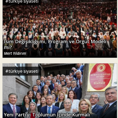
#
türkiye siyaseti
İsim Değişikliği mi, Program ve Örgüt Modeli
mi?
Mert Yıldırım
#
türkiye siyaseti
Yeni Parti’yi Toplumun İçinde Kurmalı