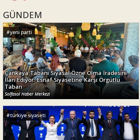
GÜNDEM
#
yeni parti
Çankaya Tabanı Siyasal Özne Olma İradesini
İlan Ediyor: Esnaf Siyasetine Karşı Örgütlü
Taban
Solfasol Haber Merkezi
#
türkiye siyaseti