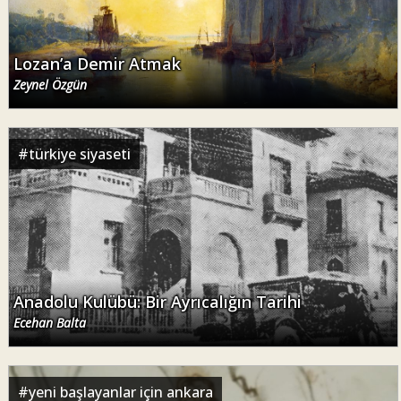
Lozan’a Demir Atmak
Zeynel Özgün
#
türkiye siyaseti
Anadolu Kulübü: Bir Ayrıcalığın Tarihi
Ecehan Balta
#
yeni başlayanlar için ankara