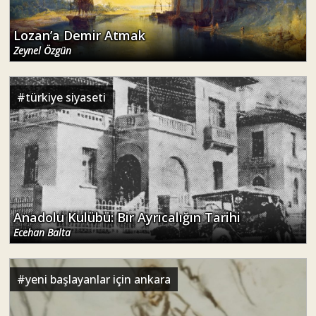
Lozan’a Demir Atmak
Zeynel Özgün
#
türkiye siyaseti
Anadolu Kulübü: Bir Ayrıcalığın Tarihi
Ecehan Balta
#
yeni başlayanlar için ankara