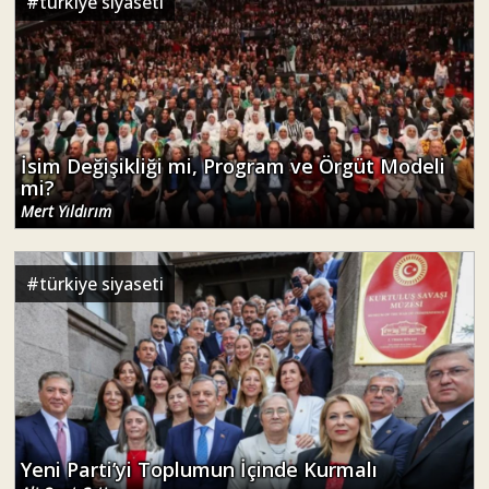
#
türkiye siyaseti
İsim Değişikliği mi, Program ve Örgüt Modeli
mi?
Mert Yıldırım
#
türkiye siyaseti
Yeni Parti’yi Toplumun İçinde Kurmalı