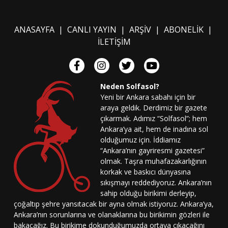
ANASAYFA
|
CANLI YAYIN
|
ARŞİV
|
ABONELİK
|
İLETİŞİM
Neden Solfasol?
Yeni bir Ankara sabahı için bir
araya geldik. Derdimiz bir gazete
çıkarmak. Adımız “Solfasol”; hem
Ankara’ya ait, hem de inadına sol
olduğumuz için. İddiamız
“Ankara’nın gayriresmi gazetesi”
olmak. Taşra muhafazakarlığının
korkak ve baskıcı dünyasına
sıkışmayı reddediyoruz. Ankara’nın
sahip olduğu birikimi derleyip,
çoğaltıp şehre yansıtacak bir ayna olmak istiyoruz. Ankara’ya,
Ankara’nın sorunlarına ve olanaklarına bu birikimin gözleri ile
bakacağız. Bu birikime dokunduğumuzda ortaya çıkacağını