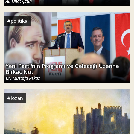
Ali Onat Çetin
#
politika
Yeni Parti'nin Programı ve Geleceği Üzerine
Birkaç Not
Dr. Mustafa Peköz
#
lozan