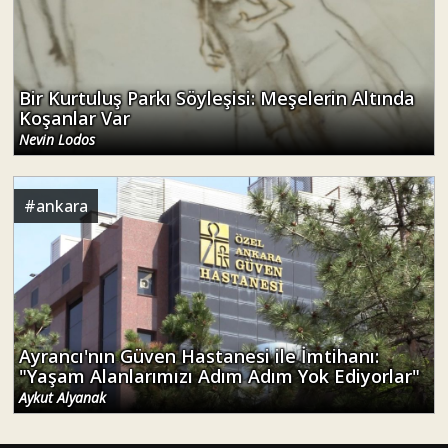
Bir Kurtuluş Parkı Söyleşisi: Meşelerin Altında
Koşanlar Var
Nevin Lodos
#
ankara
Ayrancı'nın Güven Hastanesi ile İmtihanı:
"Yaşam Alanlarımızı Adım Adım Yok Ediyorlar"
Aykut Alyanak