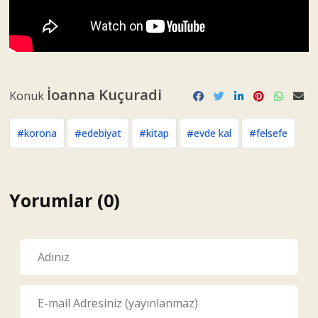
İoanna Kuçuradi
Konuk
#korona
#edebiyat
#kitap
#evde kal
#felsefe
Yorumlar (0)