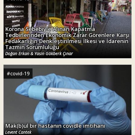
Korona Sebebiyle Alınan Kapatma
Tedbirlerinden Ekonomik Zarar Görenlere Karşı
Fedakarlığın Denkleştirilmesi İlkesi ve İdarenin
Tazmin Sorumluluğu
Doğan Erkan & Yasin Gökberk Çınar
#
covid-19
Mak(b)ul bir hastanın covidle imtihanı
Levent Cantek