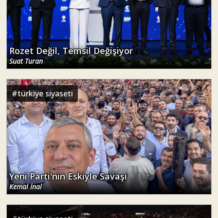
Rozet Değil, Temsil Değişiyor
Suat Turan
#
türkiye siyaseti
Yeni Parti'nin Eskiyle Savaşı
Kemal İnal