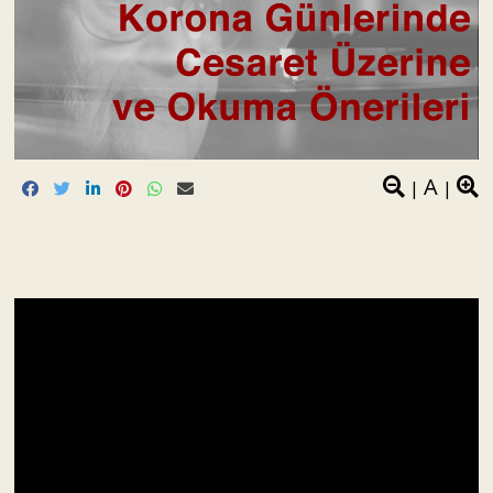
A
|
|