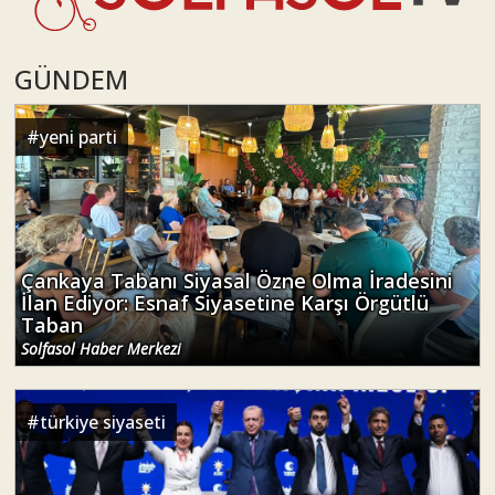
GÜNDEM
#
yeni parti
Çankaya Tabanı Siyasal Özne Olma İradesini
İlan Ediyor: Esnaf Siyasetine Karşı Örgütlü
Taban
Solfasol Haber Merkezi
#
türkiye siyaseti