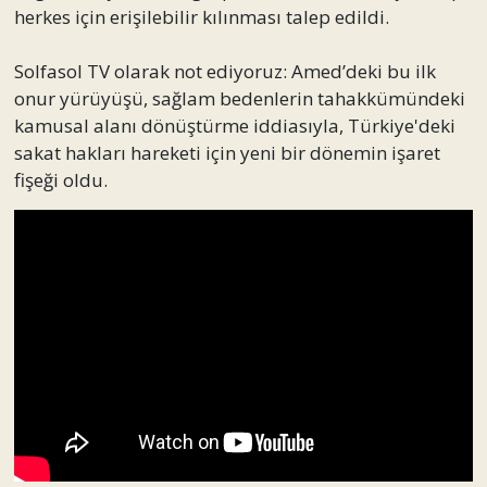
herkes için erişilebilir kılınması talep edildi.
Solfasol TV olarak not ediyoruz: Amed’deki bu ilk
onur yürüyüşü, sağlam bedenlerin tahakkümündeki
kamusal alanı dönüştürme iddiasıyla, Türkiye'deki
sakat hakları hareketi için yeni bir dönemin işaret
fişeği oldu.