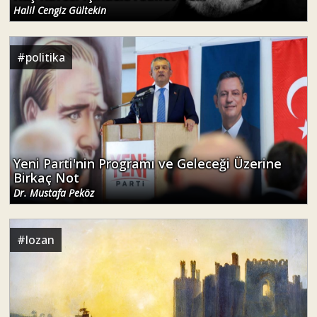
Halil Cengiz Gültekin
#
politika
Yeni Parti'nin Programı ve Geleceği Üzerine
Birkaç Not
Dr. Mustafa Peköz
#
lozan