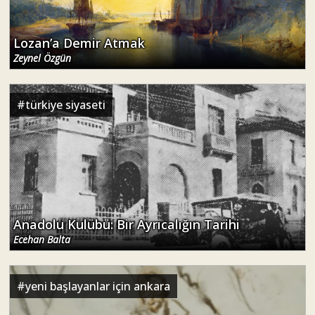
Lozan’a Demir Atmak
Zeynel Özgün
#
türkiye siyaseti
Anadolu Kulübü: Bir Ayrıcalığın Tarihi
Ecehan Balta
#
yeni başlayanlar için ankara