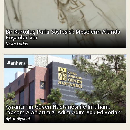
Bir Kurtuluş Parkı Söyleşisi: Meşelerin Altında
Koşanlar Var
Nevin Lodos
#
ankara
Ayrancı'nın Güven Hastanesi ile İmtihanı:
"Yaşam Alanlarımızı Adım Adım Yok Ediyorlar"
Aykut Alyanak