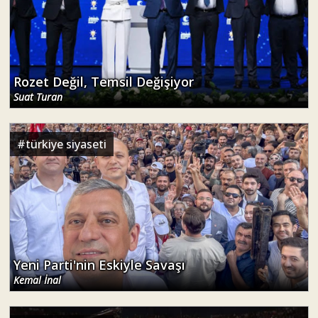
Rozet Değil, Temsil Değişiyor
Suat Turan
#
türkiye siyaseti
Yeni Parti'nin Eskiyle Savaşı
Kemal İnal