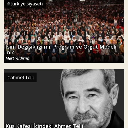
#
türkiye siyaseti
İsim Değişikliği mi, Program ve Örgüt Modeli
mi?
Mert Yıldırım
#
ahmet telli
Kuş Kafesi İçindeki Ahmet Telli