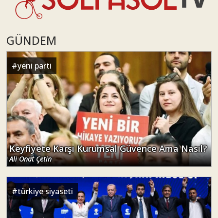
GÜNDEM
#
yeni parti
Keyfiyete Karşı Kurumsal Güvence Ama Nasıl?
Ali Onat Çetin
#
türkiye siyaseti