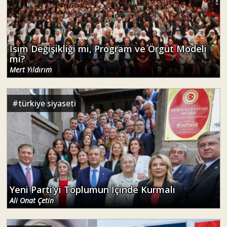
İsim Değişikliği mi, Program ve Örgüt Modeli
mi?
Mert Yıldırım
#
türkiye siyaseti
Yeni Parti’yi Toplumun İçinde Kurmalı
Ali Onat Çetin