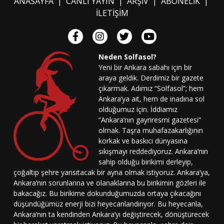
ANASAYFA
|
CANLI YAYIN
|
ARŞİV
|
ABONELİK
|
İLETİŞİM
Neden Solfasol?
Yeni bir Ankara sabahı için bir
araya geldik. Derdimiz bir gazete
çıkarmak. Adımız “Solfasol”; hem
Ankara’ya ait, hem de inadına sol
olduğumuz için. İddiamız
“Ankara’nın gayriresmi gazetesi”
olmak. Taşra muhafazakarlığının
korkak ve baskıcı dünyasına
sıkışmayı reddediyoruz. Ankara’nın
sahip olduğu birikimi derleyip,
çoğaltıp şehre yansıtacak bir ayna olmak istiyoruz. Ankara’ya,
Ankara’nın sorunlarına ve olanaklarına bu birikimin gözleri ile
bakacağız. Bu birikime dokunduğumuzda ortaya çıkacağını
düşündüğümüz enerji bizi heyecanlandırıyor. Bu heyecanla,
Ankara’nın ta kendinden Ankara’yı değiştirecek, dönüştürecek