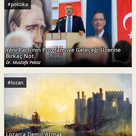
#
politika
Yeni Parti'nin Programı ve Geleceği Üzerine
Birkaç Not
Dr. Mustafa Peköz
#
lozan
Lozan’a Demir Atmak