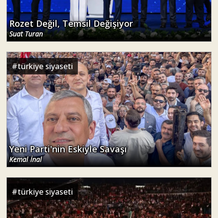
Rozet Değil, Temsil Değişiyor
Suat Turan
#
türkiye siyaseti
Yeni Parti'nin Eskiyle Savaşı
Kemal İnal
#
türkiye siyaseti