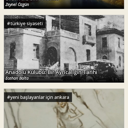
Zeynel Özgün
#
türkiye siyaseti
Anadolu Kulübü: Bir Ayrıcalığın Tarihi
Ecehan Balta
#
yeni başlayanlar için ankara