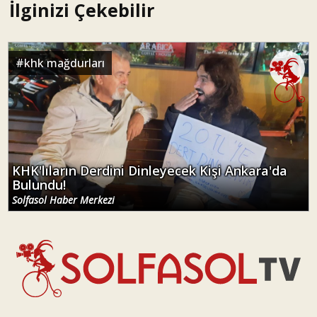
İlginizi Çekebilir
#
khk mağdurları
KHK'lıların Derdini Dinleyecek Kişi Ankara'da
Bulundu!
Solfasol Haber Merkezi