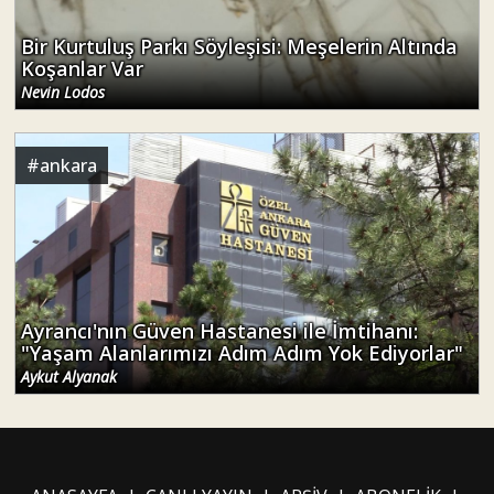
Bir Kurtuluş Parkı Söyleşisi: Meşelerin Altında
Koşanlar Var
Nevin Lodos
#
ankara
Ayrancı'nın Güven Hastanesi ile İmtihanı:
"Yaşam Alanlarımızı Adım Adım Yok Ediyorlar"
Aykut Alyanak