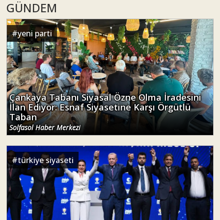
GÜNDEM
#
yeni parti
Çankaya Tabanı Siyasal Özne Olma İradesini
İlan Ediyor: Esnaf Siyasetine Karşı Örgütlü
Taban
Solfasol Haber Merkezi
#
türkiye siyaseti