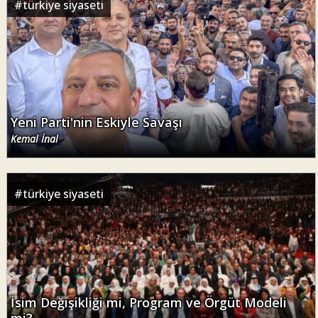
#
türkiye siyaseti
Yeni Parti'nin Eskiyle Savaşı
Kemal İnal
#
türkiye siyaseti
İsim Değişikliği mi, Program ve Örgüt Modeli
mi?