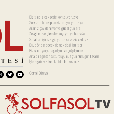
Biz şimdi alçak sesle konuşuyoruz ya
Sessizce birleşip sessizce ayrılıyoruz ya
Anamız çay demliyor ya güzel günlere
Sevgilimizse çiçekler koyuyor ya bardağa
Sabahları işimize gidiyoruz ya sessiz sedasız
Bu, böyle gidecek demek değil bu işler
Biz şimdi yanyana geliyor ve çoğalıyoruz
Ama bir ağızdan tutturduğumuz gün hürlüğün havasını
İşte o gün sizi tanrılar bile kurtaramaz
Cemal Süreya