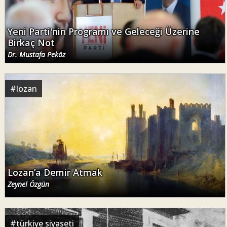
Yeni Parti'nin Programı ve Geleceği Üzerine
Birkaç Not
Dr. Mustafa Peköz
#
lozan
Lozan’a Demir Atmak
Zeynel Özgün
#
türkiye siyaseti