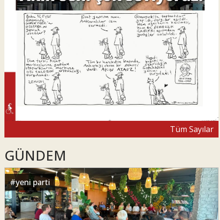
Tüm Sayılar
GÜNDEM
#
yeni parti