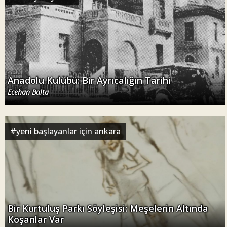
Anadolu Kulübü: Bir Ayrıcalığın Tarihi
Ecehan Balta
#
yeni başlayanlar için ankara
Bir Kurtuluş Parkı Söyleşisi: Meşelerin Altında
Koşanlar Var