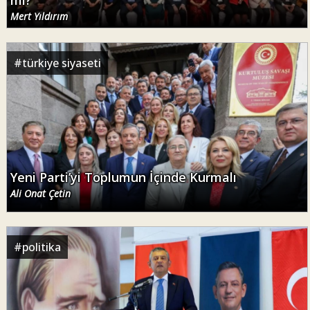
Mert Yıldırım
#
türkiye siyaseti
Yeni Parti’yi Toplumun İçinde Kurmalı
Ali Onat Çetin
#
politika