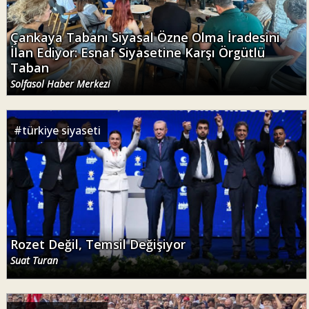
Çankaya Tabanı Siyasal Özne Olma İradesini
İlan Ediyor: Esnaf Siyasetine Karşı Örgütlü
Taban
Solfasol Haber Merkezi
#
türkiye siyaseti
Rozet Değil, Temsil Değişiyor
Suat Turan