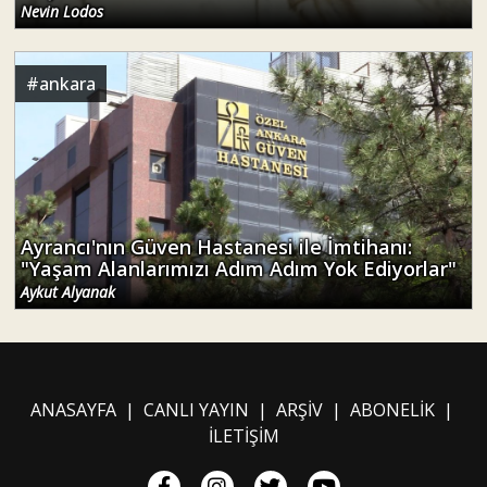
Nevin Lodos
#
ankara
Ayrancı'nın Güven Hastanesi ile İmtihanı:
"Yaşam Alanlarımızı Adım Adım Yok Ediyorlar"
Aykut Alyanak
ANASAYFA
|
CANLI YAYIN
|
ARŞİV
|
ABONELİK
|
İLETİŞİM