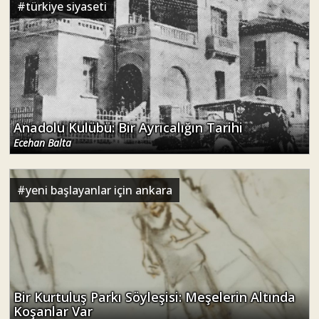
#
türkiye siyaseti
Anadolu Kulübü: Bir Ayrıcalığın Tarihi
Ecehan Balta
#
yeni başlayanlar için ankara
Bir Kurtuluş Parkı Söyleşisi: Meşelerin Altında
Koşanlar Var