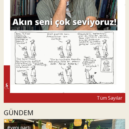
Tüm Sayılar
GÜNDEM
#
yeni parti