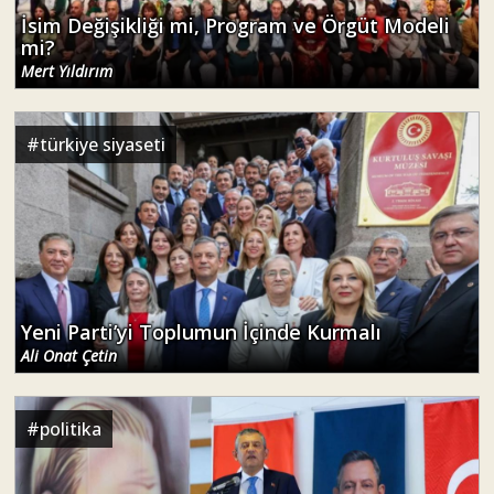
İsim Değişikliği mi, Program ve Örgüt Modeli
mi?
Mert Yıldırım
#
türkiye siyaseti
Yeni Parti’yi Toplumun İçinde Kurmalı
Ali Onat Çetin
#
politika