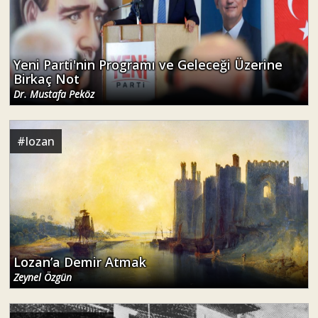
Yeni Parti'nin Programı ve Geleceği Üzerine
Birkaç Not
Dr. Mustafa Peköz
#
lozan
Lozan’a Demir Atmak
Zeynel Özgün