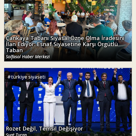
Çankaya Tabanı Siyasal Özne Olma İradesini
İlan Ediyor: Esnaf Siyasetine Karşı Örgütlü
Taban
Solfasol Haber Merkezi
#
türkiye siyaseti
Rozet Değil, Temsil Değişiyor
Suat Turan