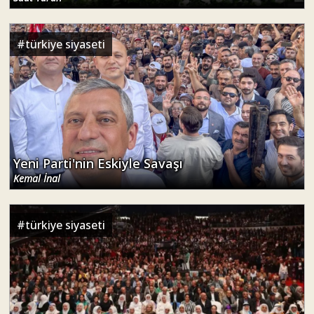
#
türkiye siyaseti
Yeni Parti'nin Eskiyle Savaşı
Kemal İnal
#
türkiye siyaseti