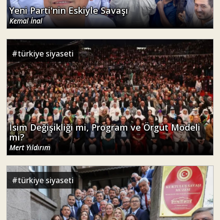
Yeni Parti'nin Eskiyle Savaşı
Kemal İnal
#
türkiye siyaseti
İsim Değişikliği mi, Program ve Örgüt Modeli
mi?
Mert Yıldırım
#
türkiye siyaseti