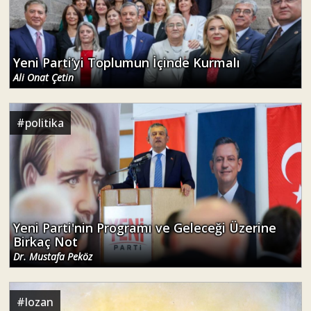
Yeni Parti’yi Toplumun İçinde Kurmalı
Ali Onat Çetin
#
politika
Yeni Parti'nin Programı ve Geleceği Üzerine
Birkaç Not
Dr. Mustafa Peköz
#
lozan