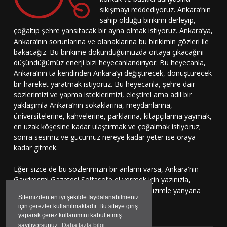
sıkışmayı reddediyoruz. Ankara’nın
sahip olduğu birikimi derleyip,
çoğaltıp şehre yansıtacak bir ayna olmak istiyoruz. Ankara’ya,
Ankara’nın sorunlarına ve olanaklarına bu birikimin gözleri ile
bakacağız. Bu birikime dokunduğumuzda ortaya çıkacağını
düşündüğümüz enerji bizi heyecanlandırıyor. Bu heyecanla,
Ankara’nın ta kendinden Ankara’yı değiştirecek, dönüştürecek
bir hareket yaratmak istiyoruz. Bu heyecanla, şehre dair
sözlerimizi ve yapma isteklerimizi, eleştirel ama adil bir
yaklaşımla Ankara’nın sokaklarına, meydanlarına,
üniversitelerine, kahvelerine, parklarına, kitapçılarına yaymak,
en uzak köşesine kadar ulaştırmak ve çoğalmak istiyoruz;
sonra sesimiz ve gücümüz nereye kadar yeter ise oraya
kadar gitmek.
Eğer sizce de bu sözlerimizin bir anlamı varsa, Ankara’nın
Gayriresmi Gazetesi Solfasol’e el vermek için yazınızla,
çizinizle, sesinizle bu harekete katılmaya, bizimle yanyana
Sitemizden en iyi şekilde faydalanabilmeniz
durmaya davetlisiniz.
için çerezler kullanılmaktadır. Bu siteye giriş
yaparak çerez kullanımını kabul etmiş
sayılıyorsunuz.
Daha fazla bilgi