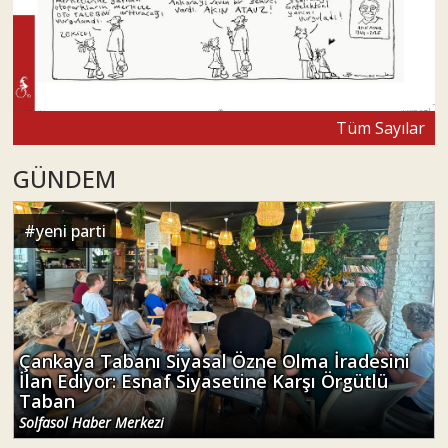
Tüm Sayılar
GÜNDEM
#
yeni parti
Çankaya Tabanı Siyasal Özne Olma İradesini
İlan Ediyor: Esnaf Siyasetine Karşı Örgütlü
Taban
Solfasol Haber Merkezi