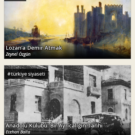
Lozan’a Demir Atmak
Zeynel Özgün
#
türkiye siyaseti
Anadolu Kulübü: Bir Ayrıcalığın Tarihi
Ecehan Balta