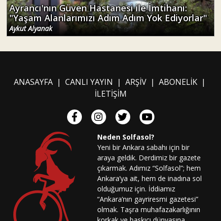
Ayrancı'nın Güven Hastanesi ile İmtihanı:
"Yaşam Alanlarımızı Adım Adım Yok Ediyorlar"
Aykut Alyanak
ANASAYFA
|
CANLI YAYIN
|
ARŞİV
|
ABONELİK
|
İLETİŞİM
Neden Solfasol?
Yeni bir Ankara sabahı için bir
araya geldik. Derdimiz bir gazete
çıkarmak. Adımız “Solfasol”; hem
Ankara’ya ait, hem de inadına sol
olduğumuz için. İddiamız
“Ankara’nın gayriresmi gazetesi”
olmak. Taşra muhafazakarlığının
korkak ve baskıcı dünyasına