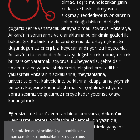
olmak. Taşra muhafazakarlığının
korkak ve baskıcı dünyasına
sıkışmayı reddediyoruz. Ankara’nın
sahip olduğu birikimi derleyip,
çoğaltıp şehre yansıtacak bir ayna olmak istiyoruz. Ankara’ya,
Ankara’nın sorunlarına ve olanaklarına bu birikimin gözleri ile
bakacağız. Bu birikime dokunduğumuzda ortaya çıkacağını
düşündüğümüz enerji bizi heyecanlandırıyor. Bu heyecanla,
Ankara’nın ta kendinden Ankara’yı değiştirecek, dönüştürecek
bir hareket yaratmak istiyoruz. Bu heyecanla, şehre dair
sözlerimizi ve yapma isteklerimizi, eleştirel ama adil bir
yaklaşımla Ankara’nın sokaklarına, meydanlarına,
üniversitelerine, kahvelerine, parklarına, kitapçılarına yaymak,
en uzak köşesine kadar ulaştırmak ve çoğalmak istiyoruz;
sonra sesimiz ve gücümüz nereye kadar yeter ise oraya
kadar gitmek.
Eğer sizce de bu sözlerimizin bir anlamı varsa, Ankara’nın
Gayriresmi Gazetesi Solfasol’e el vermek için yazınızla,
çizinizle, sesinizle bu harekete katılmaya, bizimle yanyana
Sitemizden en iyi şekilde faydalanabilmeniz
durmaya davetlisiniz.
için çerezler kullanılmaktadır. Bu siteye giriş