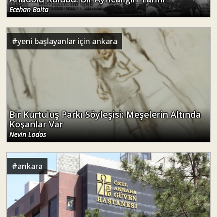
Ecehan Balta
#
yeni başlayanlar için ankara
Bir Kurtuluş Parkı Söyleşisi: Meşelerin Altında
Koşanlar Var
Nevin Lodos
#
ankara