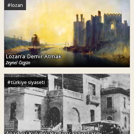
#
lozan
Lozan’a Demir Atmak
Zeynel Özgün
#
türkiye siyaseti
Anadolu Kulübü: Bir Ayrıcalığın Tarihi