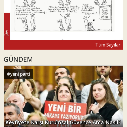
Tüm Sayılar
GÜNDEM
#
yeni parti
Keyfiyete Karşı Kurumsal Güvence Ama Nasıl?