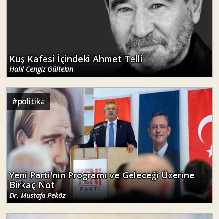
Kuş Kafesi İçindeki Ahmet Telli
Halil Cengiz Gültekin
#
politika
Yeni Parti'nin Programı ve Geleceği Üzerine
Birkaç Not
Dr. Mustafa Peköz