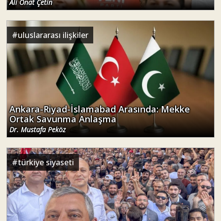
Ali Onat Çetin
#
uluslararası ilişkiler
Ankara-Riyad-İslamabad Arasında: Mekke
Ortak Savunma Anlaşma
Dr. Mustafa Peköz
#
türkiye siyaseti