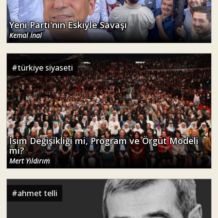
Yeni Parti'nin Eskiyle Savaşı
Kemal İnal
#
türkiye siyaseti
İsim Değişikliği mi, Program ve Örgüt Modeli
mi?
Mert Yıldırım
#
ahmet telli