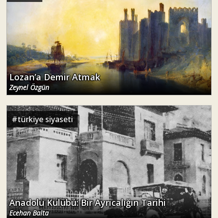
Lozan’a Demir Atmak
Zeynel Özgün
#
türkiye siyaseti
Anadolu Kulübü: Bir Ayrıcalığın Tarihi
Ecehan Balta