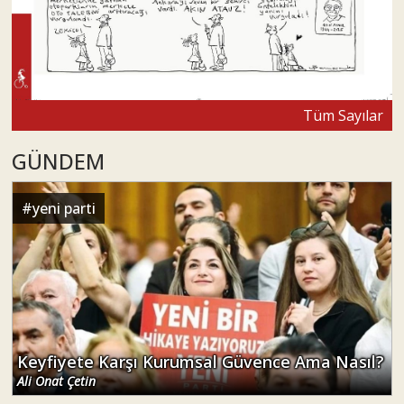
Tüm Sayılar
GÜNDEM
#
yeni parti
Keyfiyete Karşı Kurumsal Güvence Ama Nasıl?
Ali Onat Çetin