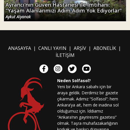
Ayrancı'nın Güven Hastanesi ile İmtihanı:
"Yaşam Alanlarımızı Adım Adım Yok Ediyorlar"
Aykut Alyanak
ANASAYFA
|
CANLI YAYIN
|
ARŞİV
|
ABONELİK
|
İLETİŞİM
Neden Solfasol?
Yeni bir Ankara sabahı için bir
araya geldik. Derdimiz bir gazete
çıkarmak. Adımız “Solfasol”; hem
Ankara’ya ait, hem de inadına sol
olduğumuz için. İddiamız
“Ankara’nın gayriresmi gazetesi”
olmak. Taşra muhafazakarlığının
korkak ve baskıcı dünyasına