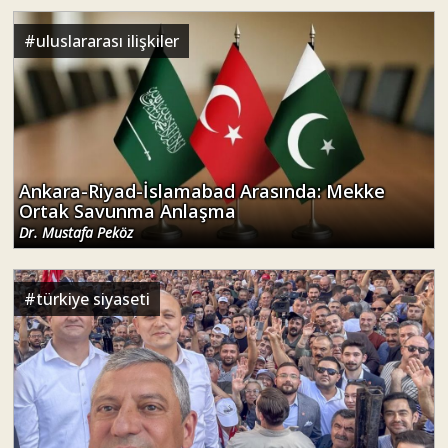
#
uluslararası ilişkiler
Ankara-Riyad-İslamabad Arasında: Mekke
Ortak Savunma Anlaşma
Dr. Mustafa Peköz
#
türkiye siyaseti