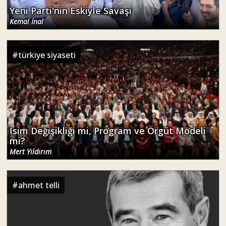
Yeni Parti'nin Eskiyle Savaşı
Kemal İnal
#
türkiye siyaseti
İsim Değişikliği mi, Program ve Örgüt Modeli
mi?
Mert Yıldırım
#
ahmet telli