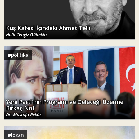
Kuş Kafesi İçindeki Ahmet Telli
Halil Cengiz Gültekin
#
politika
Yeni Parti'nin Programı ve Geleceği Üzerine
Birkaç Not
Dr. Mustafa Peköz
#
lozan