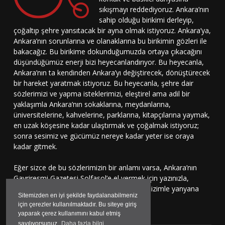
sıkışmayı reddediyoruz. Ankara’nın
sahip olduğu birikimi derleyip,
çoğaltıp şehre yansıtacak bir ayna olmak istiyoruz. Ankara’ya,
Ankara’nın sorunlarına ve olanaklarına bu birikimin gözleri ile
bakacağız. Bu birikime dokunduğumuzda ortaya çıkacağını
düşündüğümüz enerji bizi heyecanlandırıyor. Bu heyecanla,
Ankara’nın ta kendinden Ankara’yı değiştirecek, dönüştürecek
bir hareket yaratmak istiyoruz. Bu heyecanla, şehre dair
sözlerimizi ve yapma isteklerimizi, eleştirel ama adil bir
yaklaşımla Ankara’nın sokaklarına, meydanlarına,
üniversitelerine, kahvelerine, parklarına, kitapçılarına yaymak,
en uzak köşesine kadar ulaştırmak ve çoğalmak istiyoruz;
sonra sesimiz ve gücümüz nereye kadar yeter ise oraya
kadar gitmek.
Eğer sizce de bu sözlerimizin bir anlamı varsa, Ankara’nın
Gayriresmi Gazetesi Solfasol’e el vermek için yazınızla,
çizinizle, sesinizle bu harekete katılmaya, bizimle yanyana
Sitemizden en iyi şekilde faydalanabilmeniz
durmaya davetlisiniz.
için çerezler kullanılmaktadır. Bu siteye giriş
yaparak çerez kullanımını kabul etmiş
sayılıyorsunuz.
Daha fazla bilgi