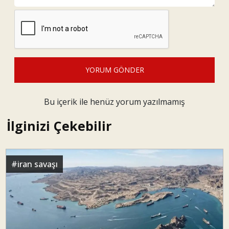
Bu içerik ile henüz yorum yazılmamış
İlginizi Çekebilir
#
iran savaşı
ABD/İsrail-İran Savaşı ve Hürmüz Boğazı
Dr. Mustafa Peköz
#
iran savaşı