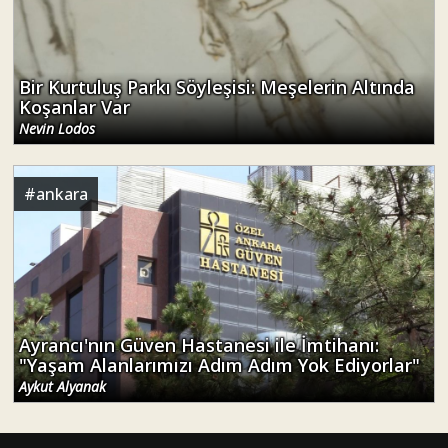
#
ankara
Ayrancı'nın Güven Hastanesi ile İmtihanı:
"Yaşam Alanlarımızı Adım Adım Yok Ediyorlar"
Aykut Alyanak
ANASAYFA
|
CANLI YAYIN
|
ARŞİV
|
ABONELİK
|
İLETİŞİM
Neden Solfasol?