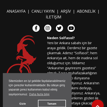
Yeni bir Ankara sabahı için bir
araya geldik. Derdimiz bir gazete
çıkarmak. Adımız “Solfasol”; hem
Ankara’ya ait, hem de inadına sol
olduğumuz için. İddiamız
“Ankara’nın gayriresmi gazetesi”
olmak. Taşra muhafazakarlığının
korkak ve baskıcı dünyasına
sıkışmayı reddediyoruz. Ankara’nın
sahip olduğu birikimi derleyip,
çoğaltıp şehre yansıtacak bir ayna olmak istiyoruz. Ankara’ya,
Ankara’nın sorunlarına ve olanaklarına bu birikimin gözleri ile
bakacağız. Bu birikime dokunduğumuzda ortaya çıkacağını
düşündüğümüz enerji bizi heyecanlandırıyor. Bu heyecanla,
Ankara’nın ta kendinden Ankara’yı değiştirecek, dönüştürecek
bir hareket yaratmak istiyoruz. Bu heyecanla, şehre dair
sözlerimizi ve yapma isteklerimizi, eleştirel ama adil bir
yaklaşımla Ankara’nın sokaklarına, meydanlarına,
üniversitelerine, kahvelerine, parklarına, kitapçılarına yaymak,
en uzak köşesine kadar ulaştırmak ve çoğalmak istiyoruz;
sonra sesimiz ve gücümüz nereye kadar yeter ise oraya