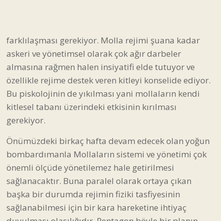
Bu piskolojinin de yıkılması yani mollaların kendi
kitlesel tabanı üzerindeki etkisinin kırılması
gerekiyor.
Önümüzdeki birkaç hafta devam edecek olan yoğun
bombardımanla Mollaların sistemi ve yönetimi çok
önemli ölçüde yönetilemez hale getirilmesi
sağlanacaktır. Buna paralel olarak ortaya çıkan
başka bir durumda rejimin fiziki tasfiyesinin
sağlanabilmesi için bir kara hareketine ihtiyaç
duyulması olasılığıdır. Pentagon böyle bir planın
olmadığını açıklamasına rağmen ABD yönetimi bazı
arayışlara yönelmiş bulunuyor. Ancak İran'daki
mevcut koşular ve iç dengeler dikkate alındığında
Afganistan'da ve Irak'ta olduğu gibi dışarıdan gelen
bir işgalci güçle rejimin değiştirilmesi pek olanaklı
görünmüyor. Bu tür bir işgal hareketi ile rejim