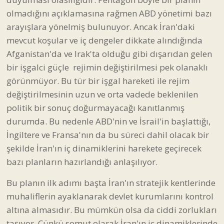
değiştirilmesinin uzun ve orta vadede beklenilen
politik bir sonuç doğurmayacağı kanıtlanmış
durumda. Bu nedenle ABD'nin ve İsrail'in başlattığı,
İngiltere ve Fransa'nın da bu süreci dahil olacak bir
şekilde İran'ın iç dinamiklerini harekete geçirecek
bazı planların hazırlandığı anlaşılıyor.
Bu planın ilk adımı başta İran'ın stratejik kentlerinde
muhaliflerin ayaklanarak devlet kurumlarını kontrol
altına almasıdır. Bu mümkün olsa da ciddi zorlukları
taşıyor. Çünkü somut olarak İran'ın iç dinamiklerinde
örgütlenmiş iktidara alternatif ne bir parti veya
örgüt var ne de bu topluma öncülük edecek bir lider
var. Bu nedenle muhalefetin sokaklara çıkması ayrı
bir mesele iktidar olabilecek bir gücün ortaya
çıkması çok farklı bir konu. Diğer bir husus ve akla
uygun olan rejim içerisinde bir güçle ittifak