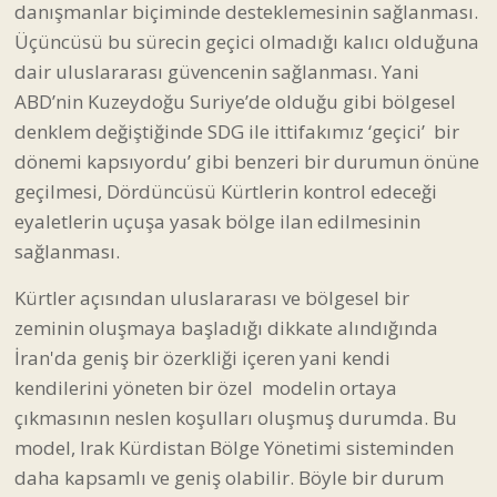
geçilmesi, Dördüncüsü Kürtlerin kontrol edeceği
eyaletlerin uçuşa yasak bölge ilan edilmesinin
sağlanması.
Kürtler açısından uluslararası ve bölgesel bir
zeminin oluşmaya başladığı dikkate alındığında
İran'da geniş bir özerkliği içeren yani kendi
kendilerini yöneten bir özel modelin ortaya
çıkmasının neslen koşulları oluşmuş durumda. Bu
model, Irak Kürdistan Bölge Yönetimi sisteminden
daha kapsamlı ve geniş olabilir. Böyle bir durum
sadece İran'da değil bütün bölgede Kürtler açısından
yeni koşulların ortaya çıkartması anlamına gelir.
Bu gelişmenin pozitif olarak okunması tek başına
yeterli değildir. Tarihte ortaya çıkan bütün deneyler
ve tecrübeler gösteriyor ki, Kürtler devlet de kursa,
Özerk Bölgeler de ilan etseler uluslararası güçlerin