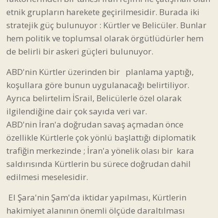
koşullara göre bunun uygulanacağı belirtiliyor.
Ayrıca belirtelim İSrail, Belicülerle özel olarak
ilgilendiğine dair çok sayıda veri var.
ABD'nin İran'a doğrudan savaş açmadan önce
özellikle Kürtlerle çok yönlü başlattığı diplomatik
trafiğin merkezinde ; İran'a yönelik olası bir kara
saldırısında Kürtlerin bu sürece doğrudan dahil
edilmesi meselesidir.
El Şara'nin Şam'da iktidar yapılması, Kürtlerin
hakimiyet alanının önemli ölçüde daraltılması
İran'daki gelişmelerle bağlantılı olduğu da
söylenebilir. Tom Barrack’ın Irak Kürdistan Bölge
Yönetimi’nin Süleymaniye kentine gidip Bafıl
Talabani ve Kubat Talabani ile görüşmesi, hatta
Mazlum Kobani'nin davet edilerek görüşmelere dahil
edilmesinin önemli nedenlerden biri ; Kürtlerin İran