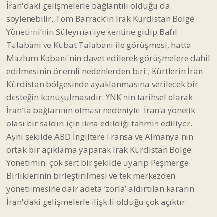
Kürdistan bölgesinde ayaklanmasına verilecek bir
desteğin konuşulmasıdır. YNK'nin tarihsel olarak
İran'la bağlarının olması nedeniyle İran’a yönelik
olası bir saldırı için ikna edildiği tahmin ediliyor.
Aynı şekilde ABD İngiltere Fransa ve Almanya'nın
ortak bir açıklama yaparak Irak Kürdistan Bölge
Yönetimini çok sert bir şekilde uyarıp Peşmerge
Birliklerinin birleştirilmesi ve tek merkezden
yönetilmesine dair adeta ‘zorla’ aldırtılan kararın
İran'daki gelişmelerle ilişkili olduğu çok açıktır.
Trump'ın Mesut Barzani, Bafıl Talabani ve İran KDP
lideri Mustafa Hijri’yi arayıp görüşmesi, İran'daki
Kürt Güçlerinin askeri ve politik olarak
destekleneceği biçiminde yorumlandı. İran’daki 6
Kürt Partisinin askeri ve politik olarak ortak bir ittifak
kurmalarının da ABD’nin ve İsrail’in baskısı veya