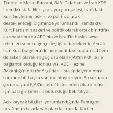
telkinleri sonucu gerçekleştiği bilinmektedir. Ancak
İran Kürt bölgelerinde hem politik ve toplumsal hem
de askeri olarak en güçlüsü olan PJAK’ın PKK ile ile
bağlantılı olduğu iddiasıyla ABD Hazine
Bakanlığı'nın ‘terör örgütleri’ listesinde yer alması
sorunun bir başka yönünü oluşturuyor. Bu sorunun
çözümü yani PJAK’ın ‘terör’ listesinden çıkartılması
için bazı girişimlerin bulunduğu belirtiliyor.
Açık kaynak bilgileri yorumlandığında Pentagon
tarafından hazırlanan planda, İran’da Kürtler
üzerinde yeni bir sürecin başlatılması durumunda
Peşmergenin ve YPG'nin de bu sürece doğrudan ve
dolaylı olarak destek vermelerinin talep edildiği
konuşuluyor.
Etnik gruplar üzerinden yeni bir stratejisinin devreye
konulması artık ciddi olarak masada duruyor.