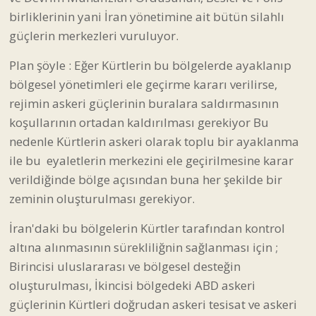
koşullarının ortadan kaldırılması gerekiyor Bu
nedenle Kürtlerin askeri olarak toplu bir ayaklanma
ile bu eyaletlerin merkezini ele geçirilmesine karar
verildiğinde bölge açısından buna her şekilde bir
zeminin oluşturulması gerekiyor.
İran'daki bu bölgelerin Kürtler tarafından kontrol
altına alınmasının sürekliliğnin sağlanması için ;
Birincisi uluslararası ve bölgesel desteğin
oluşturulması, İkincisi bölgedeki ABD askeri
güçlerinin Kürtleri doğrudan askeri tesisat ve askeri
danışmanlar biçiminde desteklemesinin sağlanması.
Üçüncüsü bu sürecin geçici olmadığı kalıcı olduğuna
dair uluslararası güvencenin sağlanması. Yani
ABD’nin Kuzeydoğu Suriye’de olduğu gibi bölgesel
denklem değiştiğinde SDG ile ittifakımız ‘geçici’ bir
dönemi kapsıyordu’ gibi benzeri bir durumun önüne