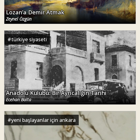
Anadolu Kulübü: Bir Ayrıcalığın Tarihi
Ecehan Balta
#
yeni başlayanlar için ankara
Bir Kurtuluş Parkı Söyleşisi: Meşelerin Altında
Koşanlar Var
Nevin Lodos