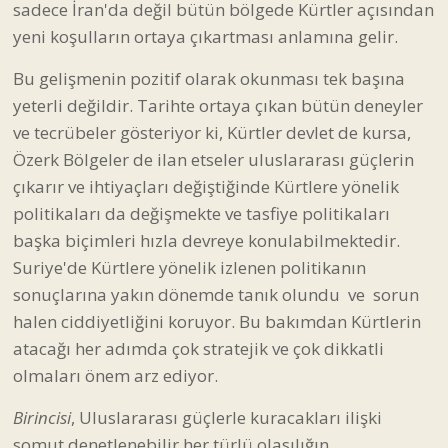
çıkarır ve ihtiyaçları değiştiğinde Kürtlere yönelik
politikaları da değişmekte ve tasfiye politikaları
başka biçimleri hızla devreye konulabilmektedir.
Suriye'de Kürtlere yönelik izlenen politikanın
sonuçlarına yakın dönemde tanık olundu ve sorun
halen ciddiyetliğini koruyor. Bu bakımdan Kürtlerin
atacağı her adımda çok stratejik ve çok dikkatli
olmaları önem arz ediyor.
Birincisi
, Uluslararası güçlerle kuracakları ilişki
somut denetlenebilir her türlü olasılığın
konuşulduğu tartışıldığı bir biçimde olması gerekir.
Tarhan’daki rejimin Kürtlere yönelik askeri ve tasfiye
politikalarının kesintisiz devam edeceği kesindir. Bu
nedenle Kürtlerden destek isteyen uluslararası
güçlerden, tersten küresel çapta bir güvenlik
talebinin sağlanması ve garantilenmesi yönünde