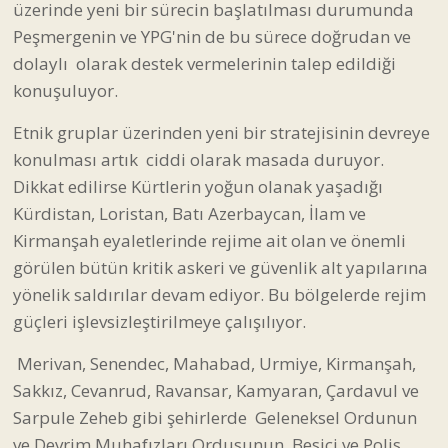
Dikkat edilirse Kürtlerin yoğun olanak yaşadığı
Kürdistan, Loristan, Batı Azerbaycan, İlam ve
Kirmanşah eyaletlerinde rejime ait olan ve önemli
görülen bütün kritik askeri ve güvenlik alt yapılarına
yönelik saldırılar devam ediyor. Bu bölgelerde rejim
güçleri işlevsizleştirilmeye çalışılıyor.
Merivan, Senendec, Mahabad, Urmiye, Kirmanşah,
Sakkız, Cevanrud, Ravansar, Kamyaran, Çardavul ve
Sarpule Zeheb gibi şehirlerde Geleneksel Ordunun
ve Devrim Muhafızları Ordusunun, Besici ve Polis
birliklerinin yani İran yönetimine ait bütün silahlı
güçlerin merkezleri vuruluyor.
Plan şöyle : Eğer Kürtlerin bu bölgelerde ayaklanıp
bölgesel yönetimleri ele geçirme kararı verilirse,
rejimin askeri güçlerinin buralara saldırmasının