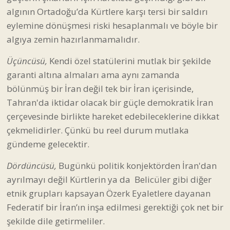
bölünmüş bir İran değil tek bir İran içerisinde,
Tahran'da iktidar olacak bir güçle demokratik İran
çerçevesinde birlikte hareket edebileceklerine dikkat
çekmelidirler. Çünkü bu reel durum mutlaka
gündeme gelecektir.
Dördüncüsü,
Bugünkü politik konjektörden İran'dan
ayrılmayı değil Kürtlerin ya da Belicüler gibi diğer
etnik grupları kapsayan Özerk Eyaletlere dayanan
Federatif bir İran’ın inşa edilmesi gerektiği çok net bir
şekilde dile getirmeliler.
Beşincisi
, Kürtlerin İran’da elde edeceği demokratik
halklardan sonra özellikle komşuları için hiç bir
şekilde tehlike arz etmeyeceği ve hiç bir şekilde bir
çatışma alanı yaratmayacakları konusunda da açık
bir tutum almaları gerekir. Örneğin gelecekte
birilerinin Kürtleri Türkiye’ye karşı bir güç olarak