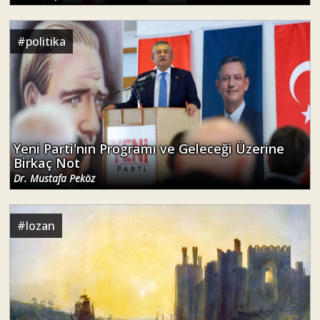
Yeni Parti'nin Programı ve Geleceği Üzerine
Birkaç Not
Dr. Mustafa Peköz
#
lozan
Lozan’a Demir Atmak
Zeynel Özgün
#
türkiye siyaseti