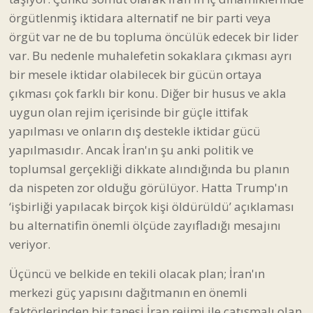
yapılması ve onların dış destekle iktidar gücü
yapılmasıdır. Ancak İran'ın şu anki politik ve
toplumsal gerçekliği dikkate alındığında bu planın
da nispeten zor olduğu görülüyor. Hatta Trump'ın
‘işbirliği yapılacak birçok kişi öldürüldü’ açıklaması
bu alternatifin önemli ölçüde zayıfladığı mesajını
veriyor.
Üçüncü ve belkide en tekili olacak plan; İran'ın
merkezi güç yapısını dağıtmanın en önemli
faktörlerinden bir tanesi İran rejimi ile çatışmalı olan
etnik grupların harekete geçirilmesidir. Burada iki
stratejik güç bulunuyor : Kürtler ve Belicüler. Bunlar
hem politik ve toplumsal olarak örgütlüdürler hem
de belirli bir askeri güçleri bulunuyor.
ABD'nin Kürtler üzerinden bir planlama yaptığı,