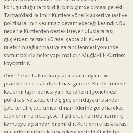
somut belirlemeler yapılmalıdır. Muğlaklık Kürtlere
kaybettirir.
İkincisi
. İran halkını karşısına alacak eylem ve
pratiklerden uzak durulması gerekir. Kürtlerin kendi
kaderini tayin etmesi yani kendilerini yönetmesi
politikası ve talepleri dış güçlerin dayatmasından
çok, kendi iç toplumsal dinamiklerine göre hareket
ettiklerini hem bölgesel ilişkilerde hem de İran’ın iç
kamuoyu açısından önemlidir. Kürtlerin uluslararası
güçlerin çıkarlarıı için harekete geçirildiği gibi bir
algının Ortadoğu’da Kürtlere karşı tersi bir saldırı
eylemine dönüşmesi riski hesaplanmalı ve böyle bir
algıya zemin hazırlanmamalıdır.
Üçüncüsü,
Kendi özel statülerini mutlak bir şekilde
garanti altına almaları ama aynı zamanda