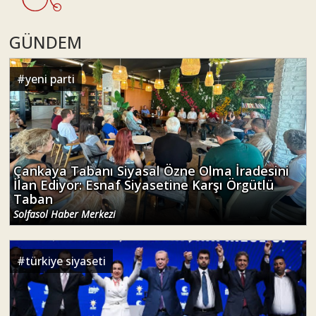
Çankaya Tabanı Siyasal Özne Olma İradesini
İlan Ediyor: Esnaf Siyasetine Karşı Örgütlü
Taban
Solfasol Haber Merkezi
#
türkiye siyaseti
Rozet Değil, Temsil Değişiyor
Suat Turan