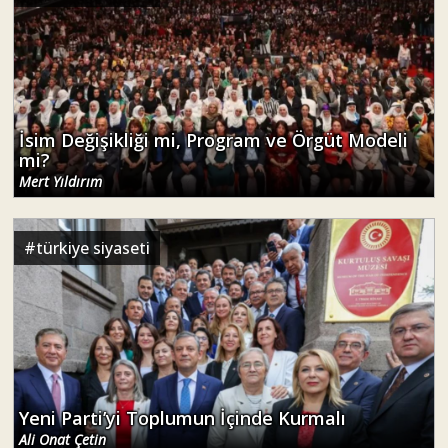
Mert Yıldırım
#
türkiye siyaseti
Yeni Parti’yi Toplumun İçinde Kurmalı
Ali Onat Çetin
#
politika