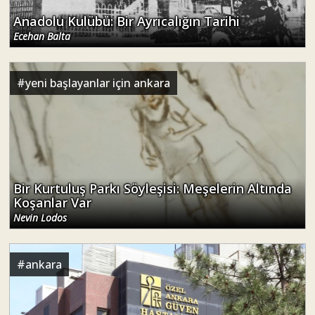
Anadolu Kulübü: Bir Ayrıcalığın Tarihi
Ecehan Balta
#
yeni başlayanlar için ankara
Bir Kurtuluş Parkı Söyleşisi: Meşelerin Altında
Koşanlar Var
Nevin Lodos
#
ankara