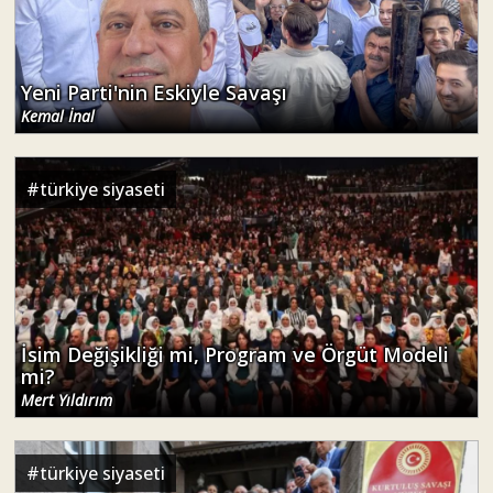
Yeni Parti'nin Eskiyle Savaşı
Kemal İnal
#
türkiye siyaseti
İsim Değişikliği mi, Program ve Örgüt Modeli
mi?
Mert Yıldırım
#
türkiye siyaseti