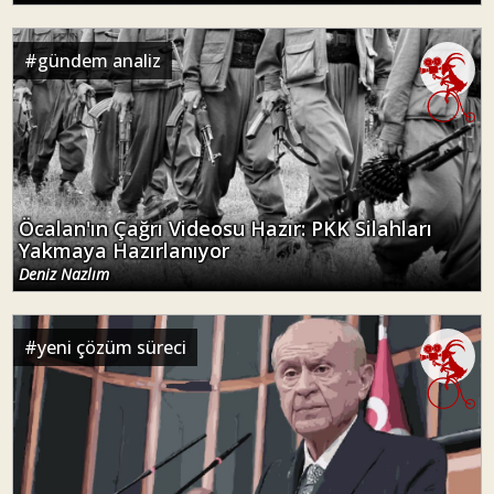
#
gündem analiz
Öcalan'ın Çağrı Videosu Hazır: PKK Silahları
Yakmaya Hazırlanıyor
Deniz Nazlım
#
yeni çözüm süreci