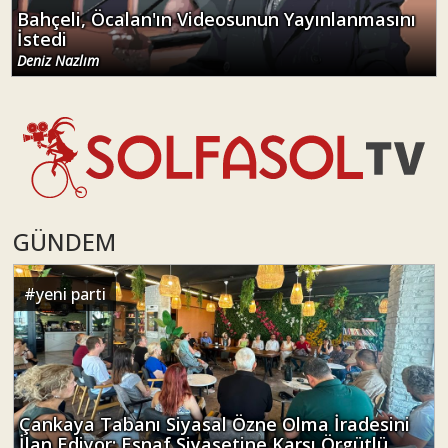
Bahçeli, Öcalan'ın Videosunun Yayınlanmasını
İstedi
Deniz Nazlım
GÜNDEM
#
yeni parti
Çankaya Tabanı Siyasal Özne Olma İradesini
İlan Ediyor: Esnaf Siyasetine Karşı Örgütlü