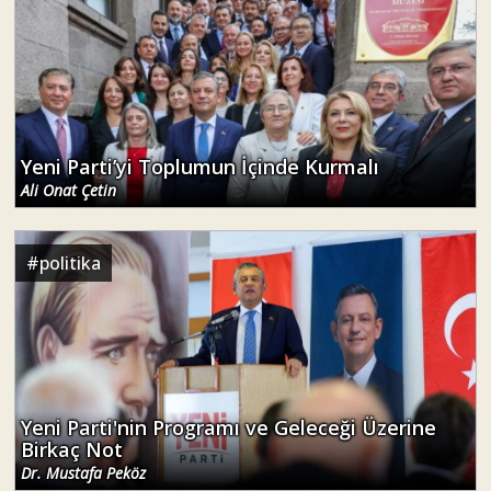
Yeni Parti’yi Toplumun İçinde Kurmalı
Ali Onat Çetin
#
politika
Yeni Parti'nin Programı ve Geleceği Üzerine
Birkaç Not
Dr. Mustafa Peköz