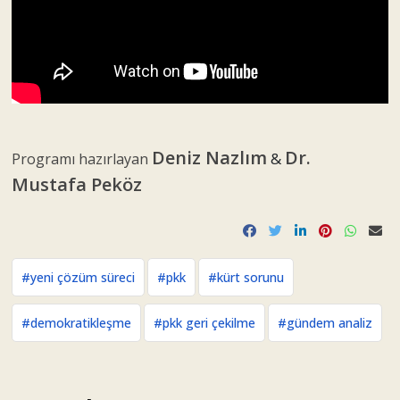
Deniz Nazlım
Dr.
&
Programı hazırlayan
Mustafa Peköz
#yeni çözüm süreci
#pkk
#kürt sorunu
#demokratikleşme
#pkk geri çekilme
#gündem analiz