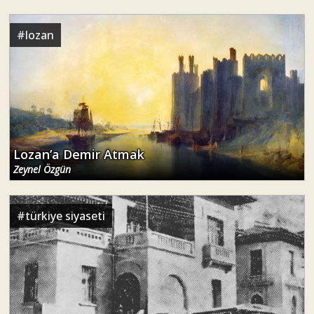
#
lozan
Lozan’a Demir Atmak
Zeynel Özgün
#
türkiye siyaseti