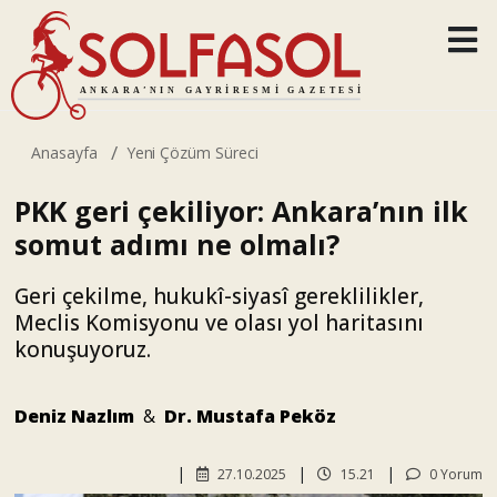
Anasayfa
Yeni Çözüm Süreci
PKK geri çekiliyor: Ankara’nın ilk
somut adımı ne olmalı?
Geri çekilme, hukukî-siyasî gereklilikler,
Meclis Komisyonu ve olası yol haritasını
konuşuyoruz.
Deniz Nazlım
&
Dr. Mustafa Peköz
27.10.2025
15.21
0 Yorum