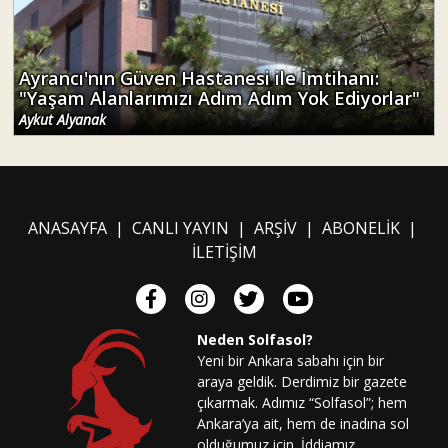
Ayrancı'nın Güven Hastanesi ile İmtihanı:
"Yaşam Alanlarımızı Adım Adım Yok Ediyorlar"
Aykut Alyanak
ANASAYFA
|
CANLI YAYIN
|
ARŞİV
|
ABONELİK
|
İLETİŞİM
Neden Solfasol?
Yeni bir Ankara sabahı için bir
araya geldik. Derdimiz bir gazete
çıkarmak. Adımız “Solfasol”; hem
Ankara’ya ait, hem de inadına sol
olduğumuz için. İddiamız