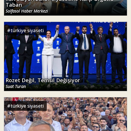
Taban
Solfasol Haber Merkezi
#
türkiye siyaseti
Rozet Değil, Temsil Değişiyor
Suat Turan
#
türkiye siyaseti