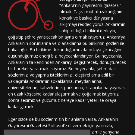
“Ankara’nın gayriresmi gazetesi”
olmak. Taşra muhafazakarlığının
korkak ve baskıcı dünyasına
sıkışmayı reddediyoruz. Ankara’nın
sahip olduğu birikimi derleyip,
çoğaltıp şehre yansıtacak bir ayna olmak istiyoruz. Ankara’ya,
Ankara’nın sorunlarına ve olanaklarına bu birikimin gözleri ile
bakacağız. Bu birikime dokunduğumuzda ortaya çıkacağını
düşündüğümüz enerji bizi heyecanlandırıyor. Bu heyecanla,
Ankara’nın ta kendinden Ankara’yı değiştirecek, dönüştürecek
bir hareket yaratmak istiyoruz. Bu heyecanla, şehre dair
sözlerimizi ve yapma isteklerimizi, eleştirel ama adil bir
yaklaşımla Ankara’nın sokaklarına, meydanlarına,
üniversitelerine, kahvelerine, parklarına, kitapçılarına yaymak,
en uzak köşesine kadar ulaştırmak ve çoğalmak istiyoruz;
sonra sesimiz ve gücümüz nereye kadar yeter ise oraya
kadar gitmek.
Eğer sizce de bu sözlerimizin bir anlamı varsa, Ankara’nın
Gayriresmi Gazetesi Solfasol’e el vermek için yazınızla,
çizinizle, sesinizle bu harekete katılmaya, bizimle yanyana