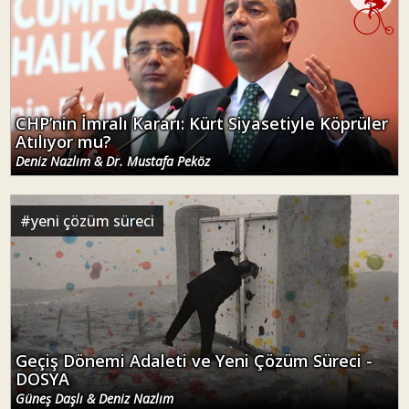
CHP’nin İmralı Kararı: Kürt Siyasetiyle Köprüler
Atılıyor mu?
Deniz Nazlım & Dr. Mustafa Peköz
#
yeni çözüm süreci
Geçiş Dönemi Adaleti ve Yeni Çözüm Süreci -
DOSYA
Güneş Daşlı & Deniz Nazlım