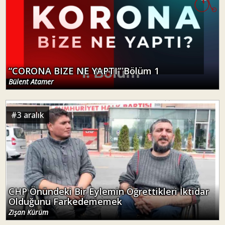
“CORONA BIZE NE YAPTI” Bölüm 1
Bülent Atamer
#
3 aralık
CHP Önündeki Bir Eylemin Öğrettikleri İktidar
Olduğunu Farkedememek
Zişan Kürüm