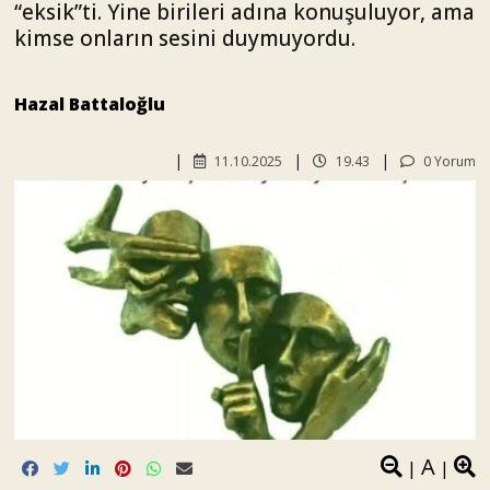
“eksik”ti. Yine birileri adına konuşuluyor, ama
kimse onların sesini duymuyordu.
Hazal Battaloğlu
11.10.2025
19.43
0 Yorum
A
|
|