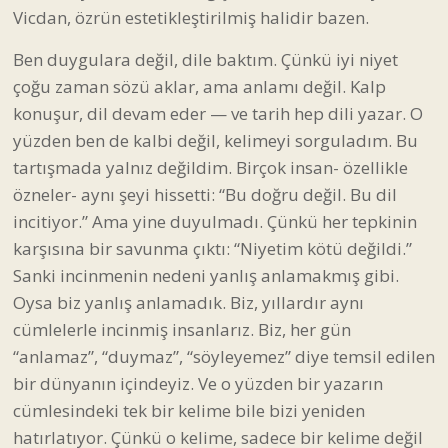
Vicdan, özrün estetikleştirilmiş halidir bazen.
Ben duygulara değil, dile baktım. Çünkü iyi niyet
çoğu zaman sözü aklar, ama anlamı değil. Kalp
konuşur, dil devam eder — ve tarih hep dili yazar. O
yüzden ben de kalbi değil, kelimeyi sorguladım. Bu
tartışmada yalnız değildim. Birçok insan- özellikle
özneler- aynı şeyi hissetti: “Bu doğru değil. Bu dil
incitiyor.” Ama yine duyulmadı. Çünkü her tepkinin
karşısına bir savunma çıktı: “Niyetim kötü değildi.”
Sanki incinmenin nedeni yanlış anlamakmış gibi.
Oysa biz yanlış anlamadık. Biz, yıllardır aynı
cümlelerle incinmiş insanlarız. Biz, her gün
“anlamaz”, “duymaz”, “söyleyemez” diye temsil edilen
bir dünyanın içindeyiz. Ve o yüzden bir yazarın
cümlesindeki tek bir kelime bile bizi yeniden
hatırlatıyor. Çünkü o kelime, sadece bir kelime değil