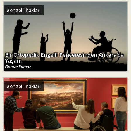
#
engelli hakları
Bir Ortopedik Engelli Penceresinden Ankara’da
Yaşam
Gamze Yılmaz
#
engelli hakları