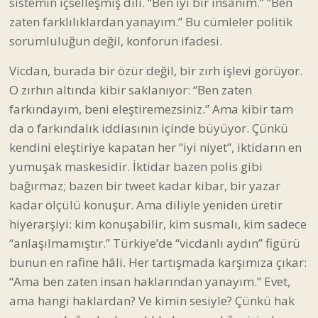
sistemin içselleşmiş dili. “Ben iyi bir insanım.” “Ben
zaten farklılıklardan yanayım.” Bu cümleler politik
sorumluluğun değil, konforun ifadesi.
Vicdan, burada bir özür değil, bir zırh işlevi görüyor.
O zırhın altında kibir saklanıyor: “Ben zaten
farkındayım, beni eleştiremezsiniz.” Ama kibir tam
da o farkındalık iddiasının içinde büyüyor. Çünkü
kendini eleştiriye kapatan her “iyi niyet”, iktidarın en
yumuşak maskesidir. İktidar bazen polis gibi
bağırmaz; bazen bir tweet kadar kibar, bir yazar
kadar ölçülü konuşur. Ama diliyle yeniden üretir
hiyerarşiyi: kim konuşabilir, kim susmalı, kim sadece
“anlaşılmamıştır.” Türkiye’de “vicdanlı aydın” figürü
bunun en rafine hâli. Her tartışmada karşımıza çıkar:
“Ama ben zaten insan haklarından yanayım.” Evet,
ama hangi haklardan? Ve kimin sesiyle? Çünkü hak