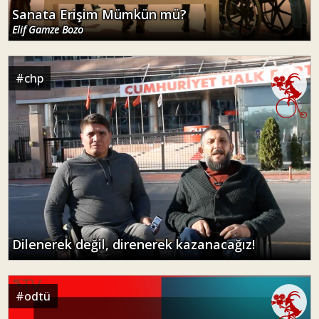
Sanata Erişim Mümkün mü?
Elif Gamze Bozo
#
chp
Dilenerek değil, direnerek kazanacağız!
#
odtü