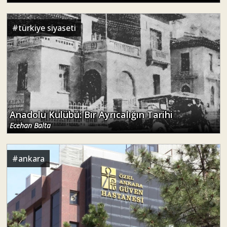
#
türkiye siyaseti
Anadolu Kulübü: Bir Ayrıcalığın Tarihi
Ecehan Balta
#
ankara