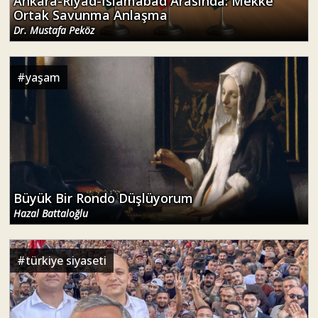
Ankara-Riyad-İslamabad Arasında: Mekke
Ortak Savunma Anlaşma
Dr. Mustafa Peköz
#
yaşam
Büyük Bir Rondo Düşlüyorum
Hazal Battaloğlu
#
türkiye siyaseti