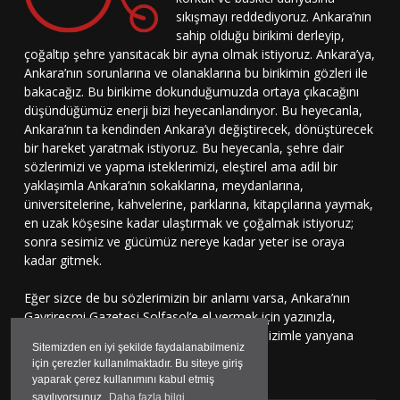
sıkışmayı reddediyoruz. Ankara’nın
sahip olduğu birikimi derleyip,
çoğaltıp şehre yansıtacak bir ayna olmak istiyoruz. Ankara’ya,
Ankara’nın sorunlarına ve olanaklarına bu birikimin gözleri ile
bakacağız. Bu birikime dokunduğumuzda ortaya çıkacağını
düşündüğümüz enerji bizi heyecanlandırıyor. Bu heyecanla,
Ankara’nın ta kendinden Ankara’yı değiştirecek, dönüştürecek
bir hareket yaratmak istiyoruz. Bu heyecanla, şehre dair
sözlerimizi ve yapma isteklerimizi, eleştirel ama adil bir
yaklaşımla Ankara’nın sokaklarına, meydanlarına,
üniversitelerine, kahvelerine, parklarına, kitapçılarına yaymak,
en uzak köşesine kadar ulaştırmak ve çoğalmak istiyoruz;
sonra sesimiz ve gücümüz nereye kadar yeter ise oraya
kadar gitmek.
Eğer sizce de bu sözlerimizin bir anlamı varsa, Ankara’nın
Gayriresmi Gazetesi Solfasol’e el vermek için yazınızla,
çizinizle, sesinizle bu harekete katılmaya, bizimle yanyana
Sitemizden en iyi şekilde faydalanabilmeniz
durmaya davetlisiniz.
için çerezler kullanılmaktadır. Bu siteye giriş
yaparak çerez kullanımını kabul etmiş
sayılıyorsunuz.
Daha fazla bilgi