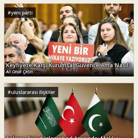
#
yeni parti
Keyfiyete Karşı Kurumsal Güvence Ama Nasıl?
Ali Onat Çetin
#
uluslararası ilişkiler