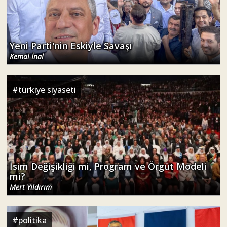
Yeni Parti'nin Eskiyle Savaşı
Kemal İnal
#
türkiye siyaseti
İsim Değişikliği mi, Program ve Örgüt Modeli
mi?
Mert Yıldırım
#
politika