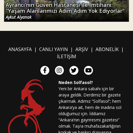
Ayrancı'nın Güven Hastanesi ile İmtihanı:
"Yaşam Alanlarımızı Adım Adım Yok Ediyorlar"
Aykut Alyanak
ANASAYFA
|
CANLI YAYIN
|
ARŞİV
|
ABONELİK
|
İLETİŞİM
Neden Solfasol?
Yeni bir Ankara sabahı için bir
araya geldik. Derdimiz bir gazete
çıkarmak. Adımız “Solfasol”; hem
Ankara’ya ait, hem de inadına sol
olduğumuz için. İddiamız
“Ankara’nın gayriresmi gazetesi”
olmak. Taşra muhafazakarlığının
korkak ve baskıcı dünyasına