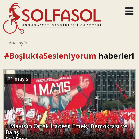
Anasayfa
#BoşluktaSesleniyorum
haberleri
#
1 mayıs
1 Mayıs’ın Ortak İradesi: Emek, Demokrasi ve
Barış
Suat Turan