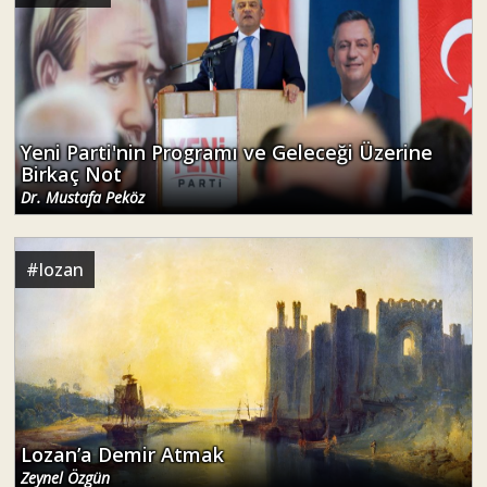
Yeni Parti'nin Programı ve Geleceği Üzerine
Birkaç Not
Dr. Mustafa Peköz
#
lozan
Lozan’a Demir Atmak
Zeynel Özgün