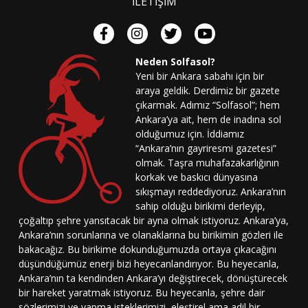
İLETİŞİM
Neden Solfasol?
Yeni bir Ankara sabahı için bir
araya geldik. Derdimiz bir gazete
çıkarmak. Adımız “Solfasol”; hem
Ankara’ya ait, hem de inadına sol
olduğumuz için. İddiamız
“Ankara’nın gayriresmi gazetesi”
olmak. Taşra muhafazakarlığının
korkak ve baskıcı dünyasına
sıkışmayı reddediyoruz. Ankara’nın
sahip olduğu birikimi derleyip,
çoğaltıp şehre yansıtacak bir ayna olmak istiyoruz. Ankara’ya,
Ankara’nın sorunlarına ve olanaklarına bu birikimin gözleri ile
bakacağız. Bu birikime dokunduğumuzda ortaya çıkacağını
düşündüğümüz enerji bizi heyecanlandırıyor. Bu heyecanla,
Ankara’nın ta kendinden Ankara’yı değiştirecek, dönüştürecek
bir hareket yaratmak istiyoruz. Bu heyecanla, şehre dair
sözlerimizi ve yapma isteklerimizi, eleştirel ama adil bir