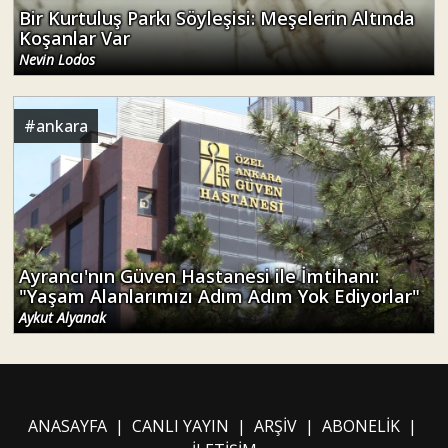
Bir Kurtuluş Parkı Söyleşisi: Meşelerin Altında
Koşanlar Var
Nevin Lodos
#
ankara
Ayrancı'nın Güven Hastanesi ile İmtihanı:
"Yaşam Alanlarımızı Adım Adım Yok Ediyorlar"
Aykut Alyanak
ANASAYFA
|
CANLI YAYIN
|
ARŞİV
|
ABONELİK
|