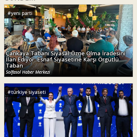
#
yeni parti
Çankaya Tabanı Siyasal Özne Olma İradesini
İlan Ediyor: Esnaf Siyasetine Karşı Örgütlü
Taban
Solfasol Haber Merkezi
#
türkiye siyaseti