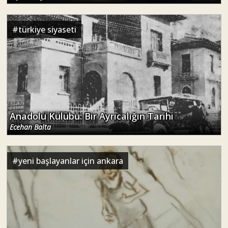
#
türkiye siyaseti
Anadolu Kulübü: Bir Ayrıcalığın Tarihi
Ecehan Balta
#
yeni başlayanlar için ankara