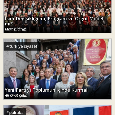
İsim Değişikliği mi, Program ve Örgüt Modeli
mi?
Mert Yıldırım
#
türkiye siyaseti
Yeni Parti’yi Toplumun İçinde Kurmalı
Ali Onat Çetin
#
politika