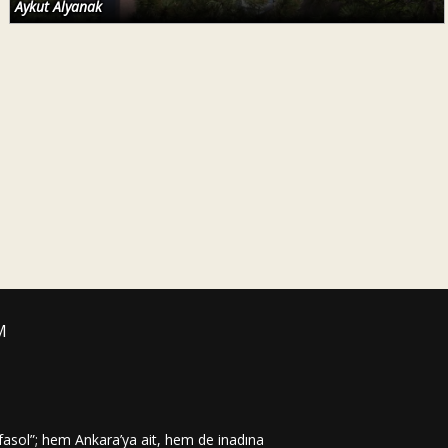
Aykut Alyanak
M
lfasol”; hem Ankara’ya ait, hem de inadına