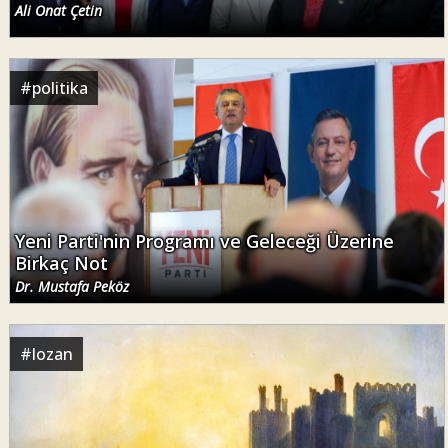
Ali Onat Çetin
#
politika
Yeni Parti'nin Programı ve Geleceği Üzerine
Birkaç Not
Dr. Mustafa Peköz
#
lozan