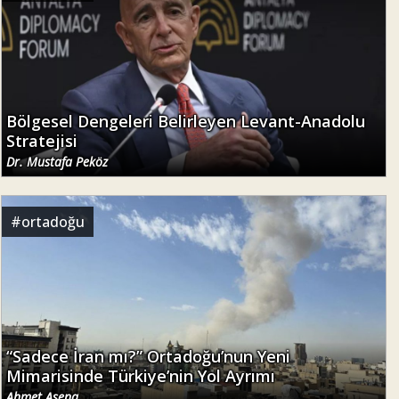
Bölgesel Dengeleri Belirleyen Levant-Anadolu
Stratejisi
Dr. Mustafa Peköz
#
ortadoğu
“Sadece İran mı?” Ortadoğu’nun Yeni
Mimarisinde Türkiye’nin Yol Ayrımı
Ahmet Asena