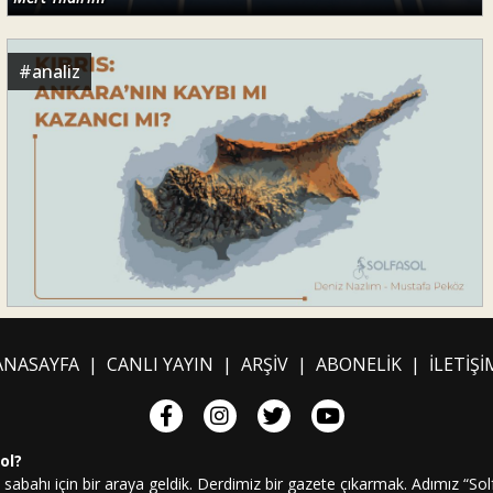
#
analiz
ANASAYFA
|
CANLI YAYIN
|
ARŞİV
|
ABONELİK
|
İLETİŞİ
ol?
 sabahı için bir araya geldik. Derdimiz bir gazete çıkarmak. Adımız “So