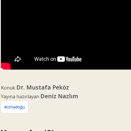
Dr. Mustafa Peköz
Konuk
Deniz Nazlım
Yayına hazırlayan
#ortadoğu