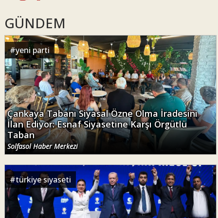
GÜNDEM
#
yeni parti
Çankaya Tabanı Siyasal Özne Olma İradesini
İlan Ediyor: Esnaf Siyasetine Karşı Örgütlü
Taban
Solfasol Haber Merkezi
#
türkiye siyaseti