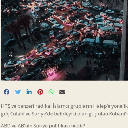
HTŞ ve benzeri radikal İslamcı grupların Halep’e yönelik s
güç Colani ve Suriye'de belirleyici olan güç olan Kobani'
ABD ve AB'nin Suriye politikası nedir?