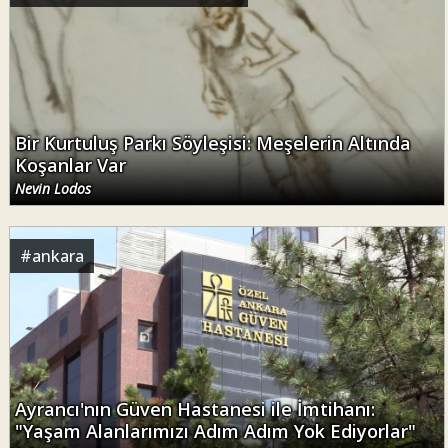
Bir Kurtuluş Parkı Söyleşisi: Meşelerin Altında
Koşanlar Var
Nevin Lodos
#
ankara
Ayrancı'nın Güven Hastanesi ile İmtihanı:
"Yaşam Alanlarımızı Adım Adım Yok Ediyorlar"