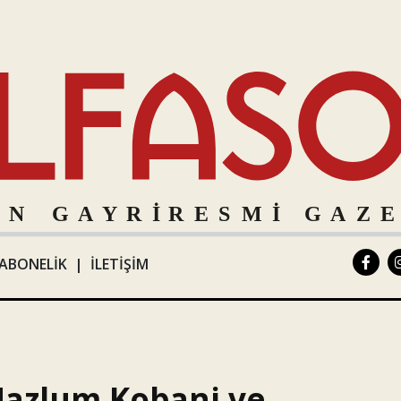
ABONELİK
|
İLETİŞİM
Mazlum Kobani ve