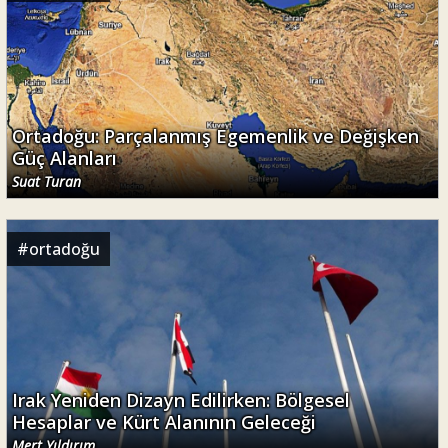
Ortadoğu: Parçalanmış Egemenlik ve Değişken
Güç Alanları
Suat Turan
#
ortadoğu
Irak Yeniden Dizayn Edilirken: Bölgesel
Hesaplar ve Kürt Alanının Geleceği
Mert Yıldırım