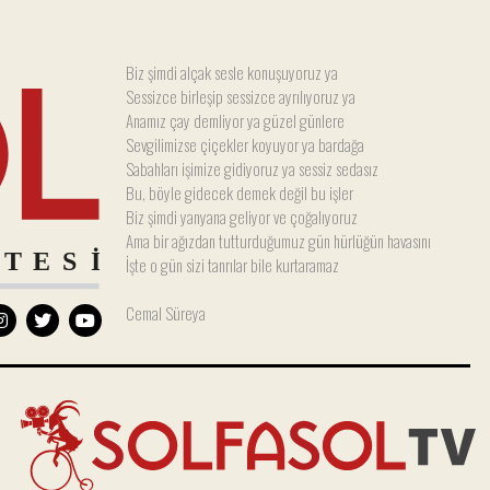
Biz şimdi alçak sesle konuşuyoruz ya
Sessizce birleşip sessizce ayrılıyoruz ya
Anamız çay demliyor ya güzel günlere
Sevgilimizse çiçekler koyuyor ya bardağa
Sabahları işimize gidiyoruz ya sessiz sedasız
Bu, böyle gidecek demek değil bu işler
Biz şimdi yanyana geliyor ve çoğalıyoruz
Ama bir ağızdan tutturduğumuz gün hürlüğün havasını
İşte o gün sizi tanrılar bile kurtaramaz
Cemal Süreya