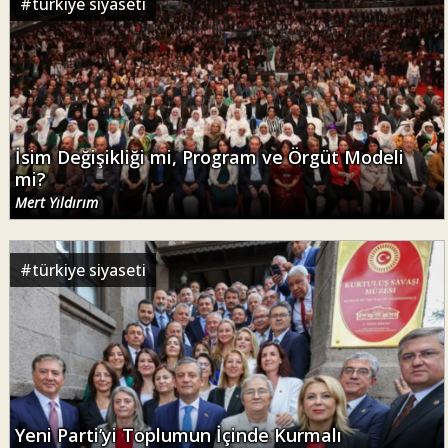
#
türkiye siyaseti
İsim Değişikliği mi, Program ve Örgüt Modeli
mi?
Mert Yıldırım
#
türkiye siyaseti
Yeni Parti’yi Toplumun İçinde Kurmalı