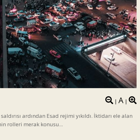
A
|
|
aldırısı ardından Esad rejimi yıkıldı. İktidarı ele alan
nin rolleri merak konusu...