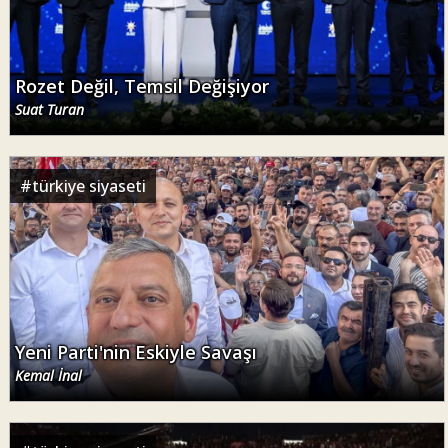
Rozet Değil, Temsil Değişiyor
Suat Turan
#
türkiye siyaseti
Yeni Parti'nin Eskiyle Savaşı
Kemal İnal