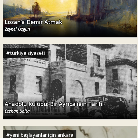
Lozan’a Demir Atmak
Zeynel Özgün
#
türkiye siyaseti
Anadolu Kulübü: Bir Ayrıcalığın Tarihi
Ecehan Balta
#
yeni başlayanlar için ankara