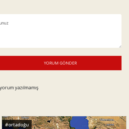
YORUM GÖNDER
z yorum yazılmamış
#
ortadoğu