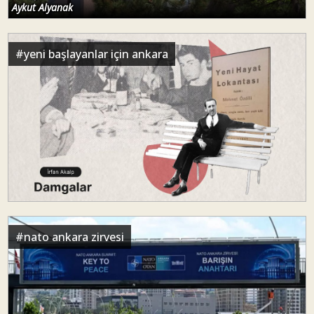
Aykut Alyanak
#
yeni başlayanlar için ankara
#
nato ankara zirvesi