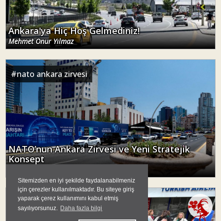
Ankara'ya Hiç Hoş Gelmediniz!
Mehmet Onur Yılmaz
#
nato ankara zirvesi
NATO’nun Ankara Zirvesi ve Yeni Stratejik
Konsept
Dr. Mustafa Peköz
Sitemizden en iyi şekilde faydalanabilmeniz
için çerezler kullanılmaktadır. Bu siteye giriş
yaparak çerez kullanımını kabul etmiş
#
ankara
sayılıyorsunuz.
Daha fazla bilgi