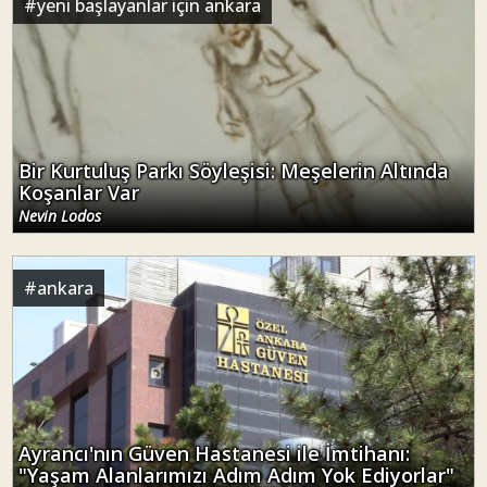
#
yeni başlayanlar için ankara
Bir Kurtuluş Parkı Söyleşisi: Meşelerin Altında
Koşanlar Var
Nevin Lodos
#
ankara
Ayrancı'nın Güven Hastanesi ile İmtihanı:
"Yaşam Alanlarımızı Adım Adım Yok Ediyorlar"