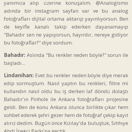
yanımıza alıp üzerine konuşalım. @Analogismo
adında bir instagram sayfan var ve bu analog
fotoğrafları dijital ortama aktarıp yayınlıyorsun. Ben
de keyifle kanalı takip ederken dayanamayıp
"Bahadır sen ne yapıyorsun, hayırdır, nereye gidiyor
bu fotoğraflar?" diye sordum.
Bahadır:
Aslında "Bu renkler neden böyle?" sorun ile
başladı...
Lindanihan:
Evet bu renkler neden böyle diye merak
edip sormuştum. Nasıl yaptın bu renkleri, filtre mi
kullandın nasıl oldu bu iş derken laf döndü dolaştı
Bahadır'ın Pinhole ile Ankara fotoğrafları projesine
geldi. Ben de konu Ankara olunca birlikte çıkar hem
sohbet ederek şehri gezer hem de fotoğraf çekip kayıt
alırız dedim. Bugün önce Kızılay'da buluştuk, Sıhhıye
Abdi İpekçi Parkı'na geçtik.