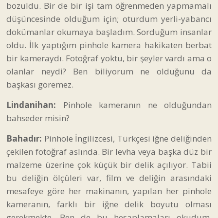
bozuldu. Bir de bir işi tam öğrenmeden yapmamalı
düşüncesinde olduğum için; oturdum yerli-yabancı
dokümanlar okumaya başladım. Sorduğum insanlar
oldu. İlk yaptığım pinhole kamera hakikaten berbat
bir kameraydı. Fotoğraf yoktu, bir şeyler vardı ama o
olanlar neydi? Ben biliyorum ne olduğunu da
başkası göremez.
Lindanihan:
Pinhole kameranın ne olduğundan
bahseder misin?
Bahadır:
Pinhole İngilizcesi, Türkçesi iğne deliğinden
çekilen fotoğraf aslında. Bir levha veya başka düz bir
malzeme üzerine çok küçük bir delik açılıyor. Tabii
bu deliğin ölçüleri var, film ve deliğin arasındaki
mesafeye göre her makinanın, yapılan her pinhole
kameranın, farklı bir iğne delik boyutu olması
gerekmekte. Ben de bu hesaplamaları okudum.