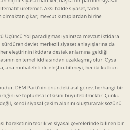
yan hiçbir siyasal hareket, başka bir partinin siyasal
ternatif üretemez. Aksi halde siyaset, farklı
lan olmaktan çıkar; mevcut kutuplardan birine
ü Üçüncü Yol paradigması yalnızca mevcut iktidara
nı sürdüren devlet merkezli siyaset anlayışlarına da
her eleştirinin iktidara destek anlamına geldiği
asının en temel iddiasından uzaklaşmış olur. Oysa
 da, ana muhalefeti de eleştirebilmeyi; her iki kutbun
udur. DEM Parti’nin önündeki asıl görev, herhangi bir
rlığını ve toplumsal etkisini büyütebilmektir. Çünkü
eğil, kendi siyasal çekim alanını oluşturarak sözünü
 hareketinin teorik ve siyasal çevrelerinde bilinen bir