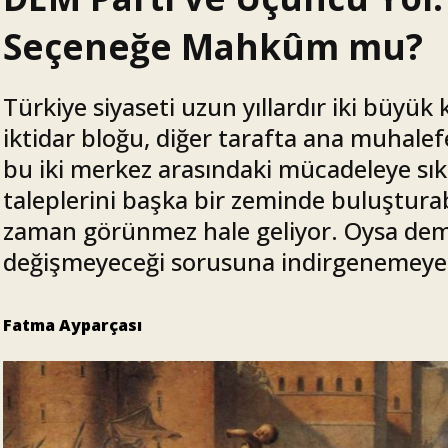
Seçeneğe Mahkûm mu?
Türkiye siyaseti uzun yıllardır iki büyü
iktidar bloğu, diğer tarafta ana muhale
bu iki merkez arasındaki mücadeleye sık
taleplerini başka bir zeminde buluşturab
zaman görünmez hale geliyor. Oysa demo
değişmeyeceği sorusuna indirgenemeyec
Fatma Ayparçası