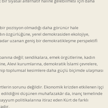
ir siyasal alternatif haline gelebilmesi için daha
n bir pozisyon olmadığı daha görünür hale
ın özgürlüğüne, yerel demokrasiden ekolojiye,
kadar uzanan geniş bir demokratikleşme perspektifi
anına değil; sendikalara, emek örgütlerine, kadın
ine, Alevi kurumlarına, demokratik İslami çevrelere,
 sahip toplumsal kesimlere daha güçlü biçimde ulaşması
tlerin sorunu değildir. Ekonomik krizden etkilenen işçi
edildiğini düşünen muhafazakâr da, inanç temelinde
 kayyum politikalarına itiraz eden Kürt de farklı
adır.