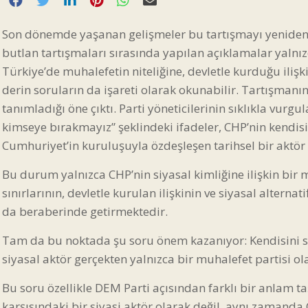
Son dönemde yaşanan gelişmeler bu tartışmayı yeniden 
butlan tartışmaları sırasında yapılan açıklamalar yalnızca
Türkiye’de muhalefetin niteliğine, devletle kurduğu ilişk
derin soruların da işareti olarak okunabilir. Tartışmanı
tanımladığı öne çıktı. Parti yöneticilerinin sıklıkla vurgul
kimseye bırakmayız” şeklindeki ifadeler, CHP’nin kendisi
Cumhuriyet’in kuruluşuyla özdeşleşen tarihsel bir aktö
Bu durum yalnızca CHP’nin siyasal kimliğine ilişkin bir
sınırlarının, devletle kurulan ilişkinin ve siyasal alternat
da beraberinde getirmektedir.
Tam da bu noktada şu soru önem kazanıyor: Kendisini sü
siyasal aktör gerçekten yalnızca bir muhalefet partisi ol
Bu soru özellikle DEM Parti açısından farklı bir anlam ta
karşısındaki bir siyasi aktör olarak değil, aynı zamanda