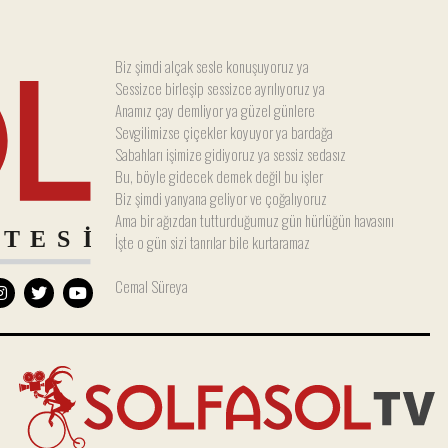
Biz şimdi alçak sesle konuşuyoruz ya
Sessizce birleşip sessizce ayrılıyoruz ya
Anamız çay demliyor ya güzel günlere
Sevgilimizse çiçekler koyuyor ya bardağa
Sabahları işimize gidiyoruz ya sessiz sedasız
Bu, böyle gidecek demek değil bu işler
Biz şimdi yanyana geliyor ve çoğalıyoruz
Ama bir ağızdan tutturduğumuz gün hürlüğün havasını
İşte o gün sizi tanrılar bile kurtaramaz
Cemal Süreya