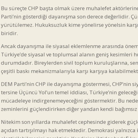
Bu süreçte CHP başta olmak üzere muhalefet aktörleri
Parti’nin gösterdiği dayanışma son derece değerlidir. 
yürütülemez. Hukuksuzluk kime yönelirse yönelsin karşı
biridir.
Ancak dayanışma ile siyasal eklemlenme arasında öneml
Türkiye’de siyasal ve toplumsal alanın geniş kesimleri 
durumdadır. Bireylerden sivil toplum kuruluşlarına, send
çeşitli baskı mekanizmalarıyla karşı karşıya kalabilmekte
DEM Parti’nin CHP ile dayanışma göstermesi, CHP’nin s
tersine Üçüncü Yol’un temel iddiası, Türkiye’nin geleceği
mücadeleye indirgenemeyeceğini göstermektir. Bu nede
zeminlerini güçlendirirken diğer yandan kendi bağımsız s
Nitekim son yıllarda muhalefet cephesinde giderek güç
açıdan tartışılmayı hak etmektedir. Demokrasi yalnızca 