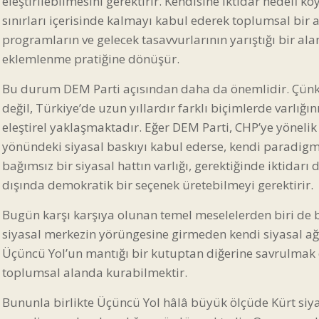
eleştirilebilmesini gerektirir. Kendisine iktidar hedefi ko
sınırları içerisinde kalmayı kabul ederek toplumsal bir al
programların ve gelecek tasavvurlarının yarıştığı bir a
eklemlenme pratiğine dönüşür.
Bu durum DEM Parti açısından daha da önemlidir. Çünk
değil, Türkiye’de uzun yıllardır farklı biçimlerde varlığı
eleştirel yaklaşmaktadır. Eğer DEM Parti, CHP’ye yönelik 
yönündeki siyasal baskıyı kabul ederse, kendi paradigm
bağımsız bir siyasal hattın varlığı, gerektiğinde iktidarı
dışında demokratik bir seçenek üretebilmeyi gerektirir.
Bugün karşı karşıya olunan temel meselelerden biri de b
siyasal merkezin yörüngesine girmeden kendi siyasal ağı
Üçüncü Yol’un mantığı bir kutuptan diğerine savrulmak d
toplumsal alanda kurabilmektir.
Bununla birlikte Üçüncü Yol hâlâ büyük ölçüde Kürt siyasi