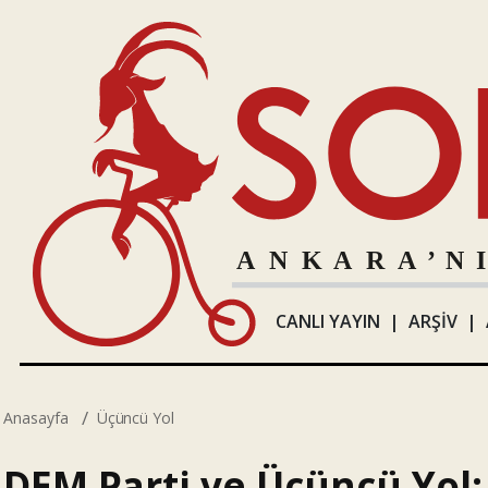
CANLI YAYIN
|
ARŞİV
|
Anasayfa
Üçüncü Yol
DEM Parti ve Üçüncü Yol: 