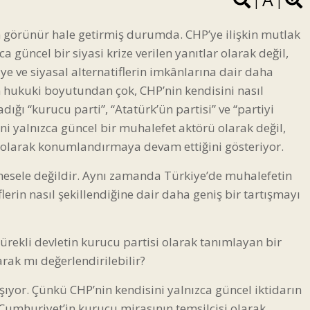
|
|
görünür hale getirmiş durumda. CHP’ye ilişkin mutlak
 güncel bir siyasi krize verilen yanıtlar olarak değil,
iye ve siyasal alternatiflerin imkânlarına dair daha
n hukuki boyutundan çok, CHP’nin kendisini nasıl
adığı “kurucu parti”, “Atatürk’ün partisi” ve “partiyi
ni yalnızca güncel bir muhalefet aktörü olarak değil,
r olarak konumlandırmaya devam ettiğini gösteriyor.
 mesele değildir. Aynı zamanda Türkiye’de muhalefetin
iflerin nasıl şekillendiğine dair daha geniş bir tartışmayı
rekli devletin kurucu partisi olarak tanımlayan bir
arak mı değerlendirilebilir?
şıyor. Çünkü CHP’nin kendisini yalnızca güncel iktidarın
 Cumhuriyet’in kurucu mirasının temsilcisi olarak