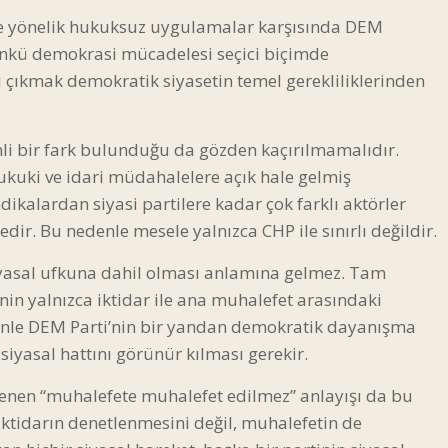
ne yönelik hukuksuz uygulamalar karşısında DEM
Çünkü demokrasi mücadelesi seçici biçimde
 çıkmak demokratik siyasetin temel gerekliliklerinden
i bir fark bulunduğu da gözden kaçırılmamalıdır.
hukuki ve idari müdahalelere açık hale gelmiş
ikalardan siyasi partilere kadar çok farklı aktörler
dir. Bu nedenle mesele yalnızca CHP ile sınırlı değildir.
iyasal ufkuna dahil olması anlamına gelmez. Tam
nin yalnızca iktidar ile ana muhalefet arasındaki
nle DEM Parti’nin bir yandan demokratik dayanışma
iyasal hattını görünür kılması gerekir.
lenen “muhalefete muhalefet edilmez” anlayışı da bu
iktidarın denetlenmesini değil, muhalefetin de