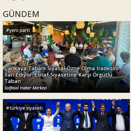
GÜNDEM
#
yeni parti
Çankaya Tabanı Siyasal Özne Olma İradesini
İlan Ediyor: Esnaf Siyasetine Karşı Örgütlü
Taban
Solfasol Haber Merkezi
#
türkiye siyaseti