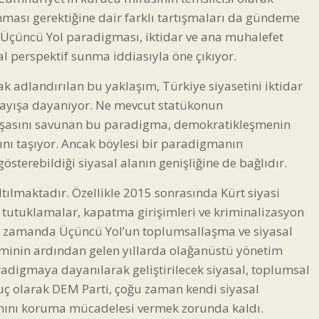
nması gerektiğine dair farklı tartışmaları da gündeme
u Üçüncü Yol paradigması, iktidar ve ana muhalefet
l perspektif sunma iddiasıyla öne çıkıyor.
ak adlandırılan bu yaklaşım, Türkiye siyasetini iktidar
layışa dayanıyor. Ne mevcut statükonun
inşasını savunan bu paradigma, demokratikleşmenin
sını taşıyor. Ancak böylesi bir paradigmanın
österebildiği siyasal alanın genişliğine de bağlıdır.
ltılmaktadır. Özellikle 2015 sonrasında Kürt siyasi
tutuklamalar, kapatma girişimleri ve kriminalizasyon
Aynı zamanda Üçüncü Yol’un toplumsallaşma ve siyasal
eminin ardından gelen yıllarda olağanüstü yönetim
radigmaya dayanılarak geliştirilecek siyasal, toplumsal
ç olarak DEM Parti, çoğu zaman kendi siyasal
anını koruma mücadelesi vermek zorunda kaldı.