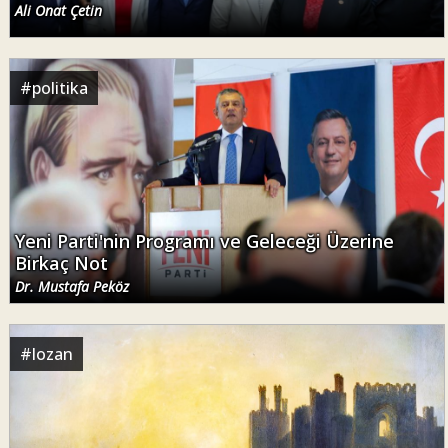
Ali Onat Çetin
#
politika
Yeni Parti'nin Programı ve Geleceği Üzerine
Birkaç Not
Dr. Mustafa Peköz
#
lozan