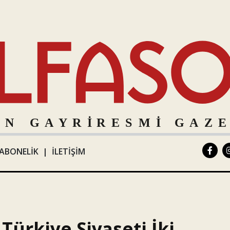
ABONELİK
|
İLETİŞİM
Türkiye Siyaseti İki