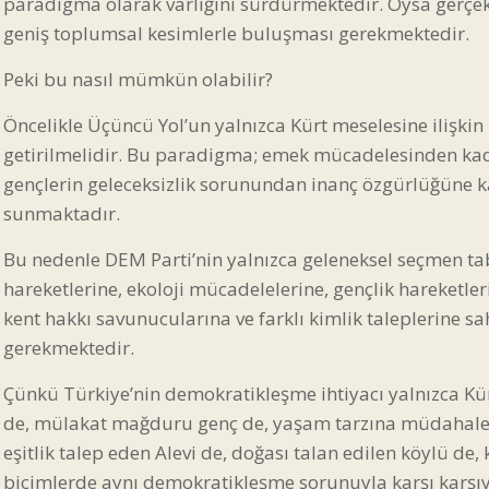
paradigma olarak varlığını sürdürmektedir. Oysa gerçek b
geniş toplumsal kesimlerle buluşması gerekmektedir.
Peki bu nasıl mümkün olabilir?
Öncelikle Üçüncü Yol’un yalnızca Kürt meselesine ilişki
getirilmelidir. Bu paradigma; emek mücadelesinden kad
gençlerin geleceksizlik sorunundan inanç özgürlüğüne 
sunmaktadır.
Bu nedenle DEM Parti’nin yalnızca geleneksel seçmen tab
hareketlerine, ekoloji mücadelelerine, gençlik hareketler
kent hakkı savunucularına ve farklı kimlik taleplerine
gerekmektedir.
Çünkü Türkiye’nin demokratikleşme ihtiyacı yalnızca Kür
de, mülakat mağduru genç de, yaşam tarzına müdahale 
eşitlik talep eden Alevi de, doğası talan edilen köylü de,
biçimlerde aynı demokratikleşme sorunuyla karşı karşıy