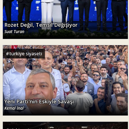
Rozet Değil, Temsil Değişiyor
Suat Turan
#
türkiye siyaseti
Yeni Parti'nin Eskiyle Savaşı
Kemal İnal