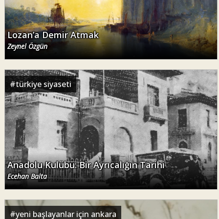
Lozan’a Demir Atmak
Zeynel Özgün
#
türkiye siyaseti
Anadolu Kulübü: Bir Ayrıcalığın Tarihi
Ecehan Balta
#
yeni başlayanlar için ankara