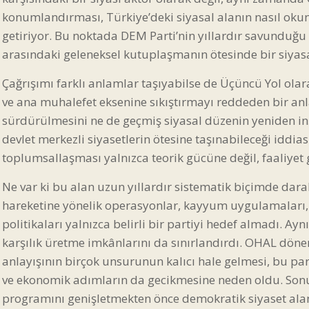
konumlandırması, Türkiye’deki siyasal alanın nasıl oku
getiriyor. Bu noktada DEM Parti’nin yıllardır savunduğ
arasındaki geleneksel kutuplaşmanın ötesinde bir siyasa
Çağrışımı farklı anlamlar taşıyabilse de Üçüncü Yol olar
ve ana muhalefet eksenine sıkıştırmayı reddeden bir an
sürdürülmesini ne de geçmiş siyasal düzenin yeniden 
devlet merkezli siyasetlerin ötesine taşınabileceği iddia
toplumsallaşması yalnızca teorik gücüne değil, faaliyet g
Ne var ki bu alan uzun yıllardır sistematik biçimde dara
hareketine yönelik operasyonlar, kayyum uygulamaları, 
politikaları yalnızca belirli bir partiyi hedef almadı. 
karşılık üretme imkânlarını da sınırlandırdı. OHAL dön
anlayışının birçok unsurunun kalıcı hale gelmesi, bu pa
ve ekonomik adımların da gecikmesine neden oldu. Sonu
programını genişletmekten önce demokratik siyaset al