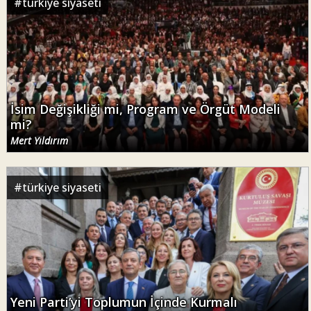
#
türkiye siyaseti
İsim Değişikliği mi, Program ve Örgüt Modeli
mi?
Mert Yıldırım
#
türkiye siyaseti
Yeni Parti’yi Toplumun İçinde Kurmalı