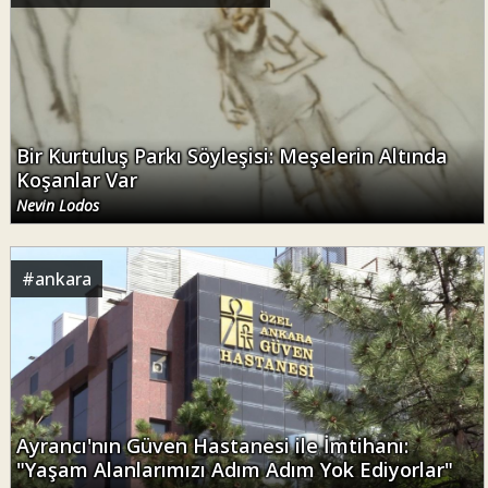
Bir Kurtuluş Parkı Söyleşisi: Meşelerin Altında
Koşanlar Var
Nevin Lodos
#
ankara
Ayrancı'nın Güven Hastanesi ile İmtihanı:
"Yaşam Alanlarımızı Adım Adım Yok Ediyorlar"