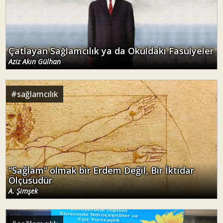
Çatlayan Sağlamcılık ya da Okuldaki Fasulyeler
Aziz Akın Gülhan
#
sağlamcılık
“Sağlam” olmak bir Erdem Değil, Bir İktidar
Ölçüsüdür
A. Şimşek