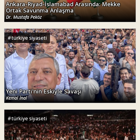
Ankara-Riyad-İslamabad Arasında: Mekke
Ortak Savunma Anlaşma
Dr. Mustafa Peköz
#
türkiye siyaseti
Yeni Parti'nin Eskiyle Savaşı
Kemal İnal
#
türkiye siyaseti