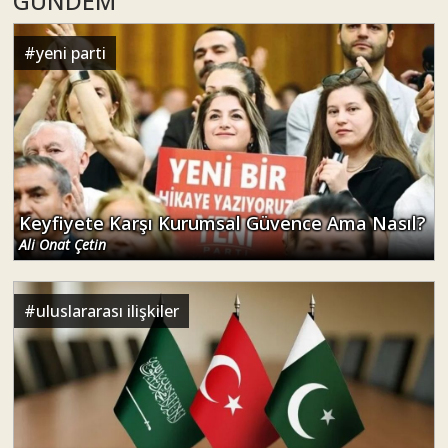
GÜNDEM
#
yeni parti
Keyfiyete Karşı Kurumsal Güvence Ama Nasıl?
Ali Onat Çetin
#
uluslararası ilişkiler