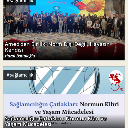
#
sağlamcılık
Amed’den Bir İlk: Norm Dışı Değil, Hayatın
Kendisi
Hazal Battaloğlu
#
sağlamcılık
Sağlamcılığın Çatlakları: Normun Kibri ve
Yaşam Mücadelesi