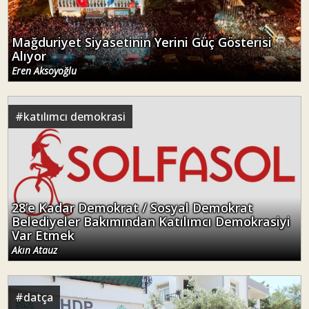
Mağduriyet Siyasetinin Yerini Güç Gösterisi
Alıyor
Eren Aksoyoğlu
#
katılımcı demokrasi
28’e Kadar Demokrat / Sosyal Demokrat
Belediyeler Bakımından Katılımcı Demokrasiyi
Var Etmek
Akın Atauz
#
datça