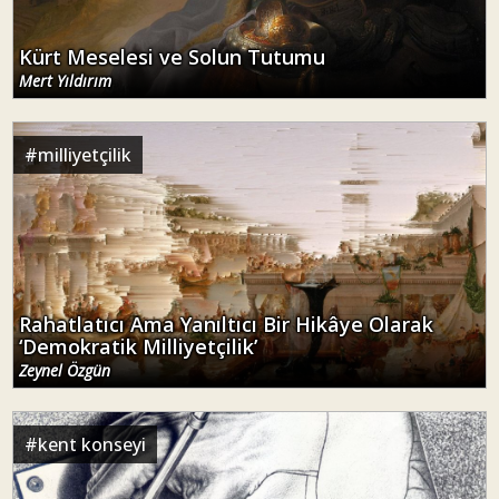
Kürt Meselesi ve Solun Tutumu
Mert Yıldırım
#
milliyetçilik
Rahatlatıcı Ama Yanıltıcı Bir Hikâye Olarak
‘Demokratik Milliyetçilik’
Zeynel Özgün
#
kent konseyi