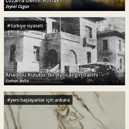
Lozan’a Demir Atmak
Zeynel Özgün
#
türkiye siyaseti
Anadolu Kulübü: Bir Ayrıcalığın Tarihi
Ecehan Balta
#
yeni başlayanlar için ankara