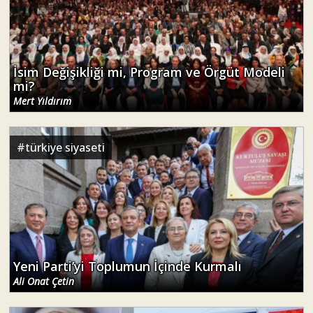
İsim Değişikliği mi, Program ve Örgüt Modeli
mi?
Mert Yıldırım
#
türkiye siyaseti
Yeni Parti’yi Toplumun İçinde Kurmalı
Ali Onat Çetin