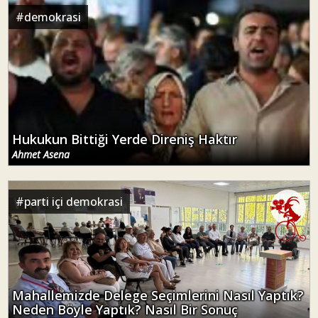
#
demokrasi
Hukukun Bittiği Yerde Direniş Haktır
Ahmet Asena
#
parti içi demokrasi
Mahallemizde Delege Seçimlerini Nasıl Yaptık?
Neden Böyle Yaptık? Nasıl Bir Sonuç