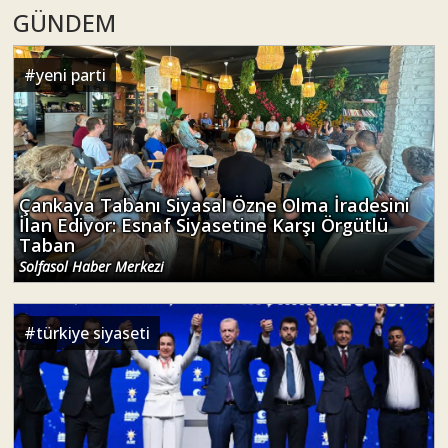
GÜNDEM
#
yeni parti
Çankaya Tabanı Siyasal Özne Olma İradesini
İlan Ediyor: Esnaf Siyasetine Karşı Örgütlü
Taban
Solfasol Haber Merkezi
#
türkiye siyaseti