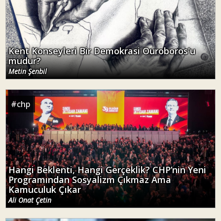
Kent Konseyleri Bir Demokrasi Ouroboros'u
mudur?
Metin Şenbil
#
chp
Hangi Beklenti, Hangi Gerçeklik? CHP’nin Yeni
Programından Sosyalizm Çıkmaz Ama
Kamuculuk Çıkar
Ali Onat Çetin