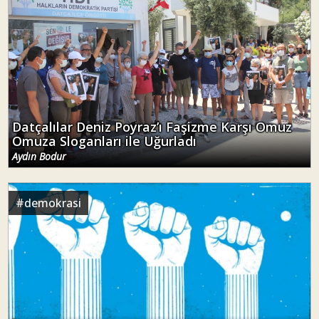
Datçalılar Deniz Poyraz’ı Faşizme Karşı Omuz
Omuza Sloganları ile Uğurladı
Aydın Bodur
#
demokrasi