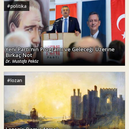
#
politika
Yeni Parti'nin Programı ve Geleceği Üzerine
Birkaç Not
Dr. Mustafa Peköz
#
lozan