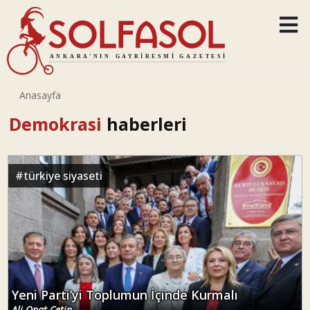
Anasayfa
Demokrasi
haberleri
#
türkiye siyaseti
Yeni Parti’yi Toplumun İçinde Kurmalı
Ali Onat Çetin