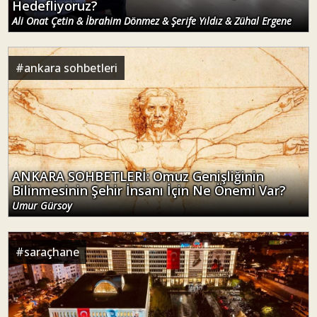
Hedefliyoruz?
Ali Onat Çetin & İbrahim Dönmez & Şerife Yıldız & Zühal Ergene
#
ankara sohbetleri
ANKARA SOHBETLERİ: Omuz Genişliğinin
Bilinmesinin Şehir İnsanı İçin Ne Önemi Var?
Umur Gürsoy
#
saraçhane