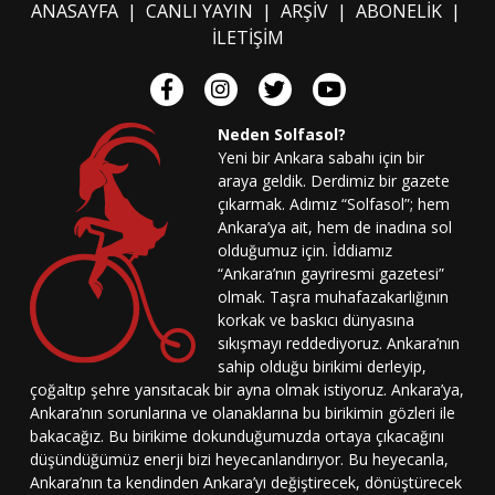
ANASAYFA
|
CANLI YAYIN
|
ARŞİV
|
ABONELİK
|
İLETİŞİM
Neden Solfasol?
Yeni bir Ankara sabahı için bir
araya geldik. Derdimiz bir gazete
çıkarmak. Adımız “Solfasol”; hem
Ankara’ya ait, hem de inadına sol
olduğumuz için. İddiamız
“Ankara’nın gayriresmi gazetesi”
olmak. Taşra muhafazakarlığının
korkak ve baskıcı dünyasına
sıkışmayı reddediyoruz. Ankara’nın
sahip olduğu birikimi derleyip,
çoğaltıp şehre yansıtacak bir ayna olmak istiyoruz. Ankara’ya,
Ankara’nın sorunlarına ve olanaklarına bu birikimin gözleri ile
bakacağız. Bu birikime dokunduğumuzda ortaya çıkacağını
düşündüğümüz enerji bizi heyecanlandırıyor. Bu heyecanla,
Ankara’nın ta kendinden Ankara’yı değiştirecek, dönüştürecek