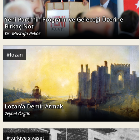
Yeni Parti'nin Programı ve Geleceği Üzerine
Birkaç Not
Dr. Mustafa Peköz
#
lozan
Lozan’a Demir Atmak
Zeynel Özgün
#
türkiye siyaseti