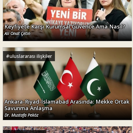
Keyfiyete Karşı Kurumsal Güvence Ama Nasıl?
Ali Onat Çetin
#
uluslararası ilişkiler
Ankara-Riyad-İslamabad Arasında: Mekke Ortak
Savunma Anlaşma
Dr. Mustafa Peköz