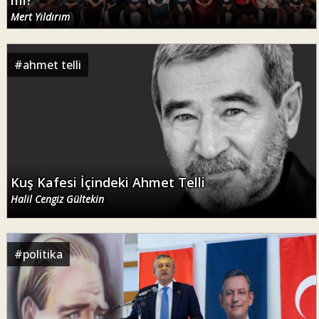
Mert Yıldırım
#
ahmet telli
Kuş Kafesi İçindeki Ahmet Telli
Halil Cengiz Gültekin
#
politika