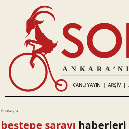
CANLI YAYIN
|
ARŞİV
|
Anasayfa
beştepe sarayı
haberleri