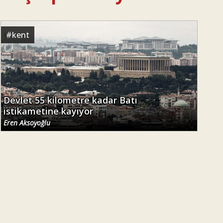
#
kent
Devlet 55 kilometre kadar Batı
istikametine kayıyor
Eren Aksoyoğlu