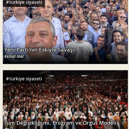
#
türkiye siyaseti
Yeni Parti'nin Eskiyle Savaşı
Kemal İnal
#
türkiye siyaseti
İsim Değişikliği mi, Program ve Örgüt Modeli
mi?