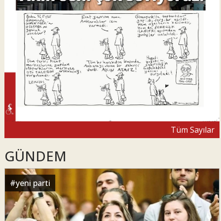
Tüm Sayılar
GÜNDEM
#
yeni parti