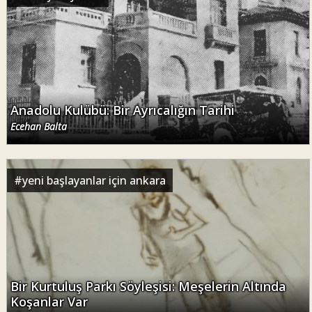
Anadolu Kulübü: Bir Ayrıcalığın Tarihi
Ecehan Balta
#
yeni başlayanlar için ankara
Bir Kurtuluş Parkı Söyleşisi: Meşelerin Altında
Koşanlar Var