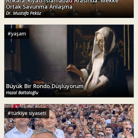
Ankara-Riyad-İslamabad Arasında: Mekke
Ortak Savunma Anlaşma
Dr. Mustafa Peköz
#
yaşam
Büyük Bir Rondo Düşlüyorum
Hazal Battaloğlu
#
türkiye siyaseti