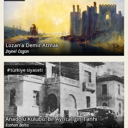
Lozan’a Demir Atmak
Zeynel Özgün
#
türkiye siyaseti
Anadolu Kulübü: Bir Ayrıcalığın Tarihi
Ecehan Balta