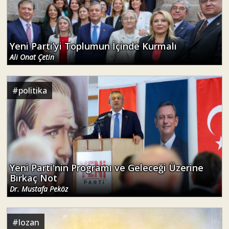
Yeni Parti’yi Toplumun İçinde Kurmalı
Ali Onat Çetin
#
politika
Yeni Parti'nin Programı ve Geleceği Üzerine
Birkaç Not
Dr. Mustafa Peköz
#
lozan