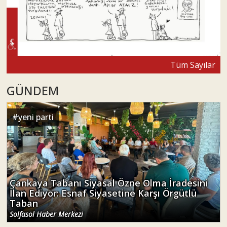
Tüm Sayılar
GÜNDEM
#
yeni parti
Çankaya Tabanı Siyasal Özne Olma İradesini
İlan Ediyor: Esnaf Siyasetine Karşı Örgütlü
Taban
Solfasol Haber Merkezi