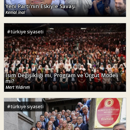
Yeni Parti'nin Eskiyle Savaşı
Kemal İnal
#
türkiye siyaseti
İsim Değişikliği mi, Program ve Örgüt Modeli
mi?
Mert Yıldırım
#
türkiye siyaseti