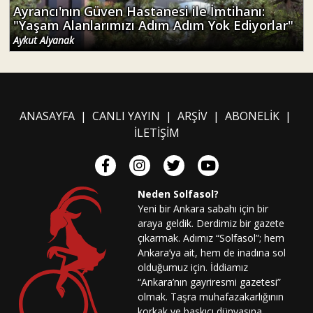
Ayrancı'nın Güven Hastanesi ile İmtihanı:
"Yaşam Alanlarımızı Adım Adım Yok Ediyorlar"
Aykut Alyanak
ANASAYFA
|
CANLI YAYIN
|
ARŞİV
|
ABONELİK
|
İLETİŞİM
Neden Solfasol?
Yeni bir Ankara sabahı için bir
araya geldik. Derdimiz bir gazete
çıkarmak. Adımız “Solfasol”; hem
Ankara’ya ait, hem de inadına sol
olduğumuz için. İddiamız
“Ankara’nın gayriresmi gazetesi”
olmak. Taşra muhafazakarlığının
korkak ve baskıcı dünyasına