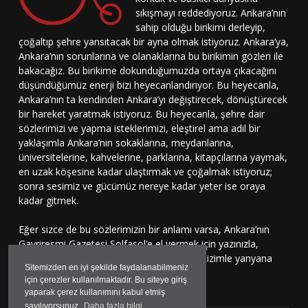
sıkışmayı reddediyoruz. Ankara’nın
sahip olduğu birikimi derleyip,
çoğaltıp şehre yansıtacak bir ayna olmak istiyoruz. Ankara’ya,
Ankara’nın sorunlarına ve olanaklarına bu birikimin gözleri ile
bakacağız. Bu birikime dokunduğumuzda ortaya çıkacağını
düşündüğümüz enerji bizi heyecanlandırıyor. Bu heyecanla,
Ankara’nın ta kendinden Ankara’yı değiştirecek, dönüştürecek
bir hareket yaratmak istiyoruz. Bu heyecanla, şehre dair
sözlerimizi ve yapma isteklerimizi, eleştirel ama adil bir
yaklaşımla Ankara’nın sokaklarına, meydanlarına,
üniversitelerine, kahvelerine, parklarına, kitapçılarına yaymak,
en uzak köşesine kadar ulaştırmak ve çoğalmak istiyoruz;
sonra sesimiz ve gücümüz nereye kadar yeter ise oraya
kadar gitmek.
Eğer sizce de bu sözlerimizin bir anlamı varsa, Ankara’nın
Gayriresmi Gazetesi Solfasol’e el vermek için yazınızla,
çizinizle, sesinizle bu harekete katılmaya, bizimle yanyana
Sitemizden en iyi şekilde faydalanabilmeniz
durmaya davetlisiniz.
için çerezler kullanılmaktadır. Bu siteye giriş
yaparak çerez kullanımını kabul etmiş
sayılıyorsunuz.
Daha fazla bilgi