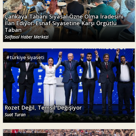
Çankaya Tabanı Siyasal Özne Olma İradesini
İlan Ediyor: Esnaf Siyasetine Karşı Örgütlü
Taban
Solfasol Haber Merkezi
#
türkiye siyaseti
Rozet Değil, Temsil Değişiyor
Suat Turan