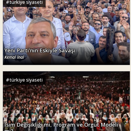
#
türkiye siyaseti
Yeni Parti'nin Eskiyle Savaşı
Kemal İnal
#
türkiye siyaseti
İsim Değişikliği mi, Program ve Örgüt Modeli
mi?