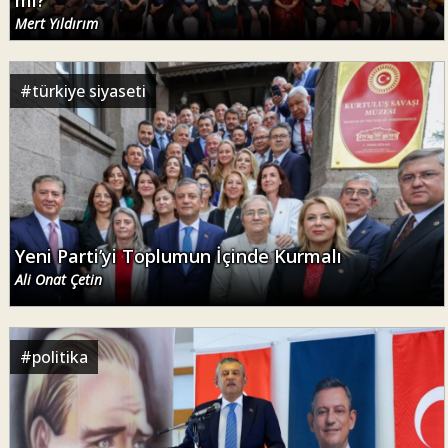
Mert Yıldırım
#
türkiye siyaseti
Yeni Parti’yi Toplumun İçinde Kurmalı
Ali Onat Çetin
#
politika