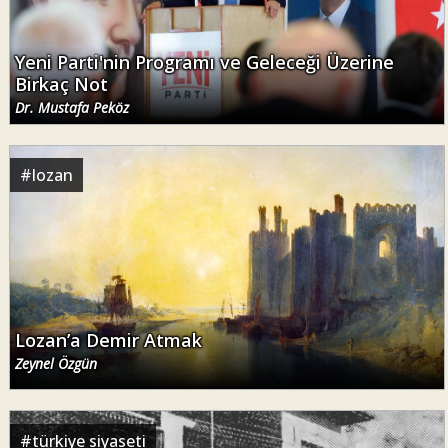
Yeni Parti'nin Programı ve Geleceği Üzerine
Birkaç Not
Dr. Mustafa Peköz
#
lozan
Lozan’a Demir Atmak
Zeynel Özgün
#
türkiye siyaseti