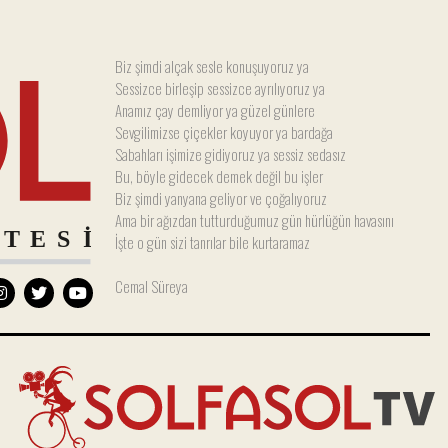
Biz şimdi alçak sesle konuşuyoruz ya
Sessizce birleşip sessizce ayrılıyoruz ya
Anamız çay demliyor ya güzel günlere
Sevgilimizse çiçekler koyuyor ya bardağa
Sabahları işimize gidiyoruz ya sessiz sedasız
Bu, böyle gidecek demek değil bu işler
Biz şimdi yanyana geliyor ve çoğalıyoruz
Ama bir ağızdan tutturduğumuz gün hürlüğün havasını
İşte o gün sizi tanrılar bile kurtaramaz
Cemal Süreya