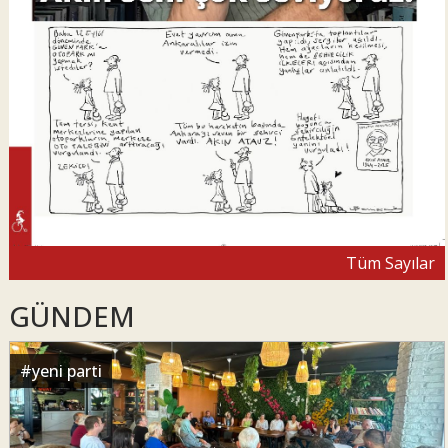
Tüm Sayılar
GÜNDEM
#
yeni parti