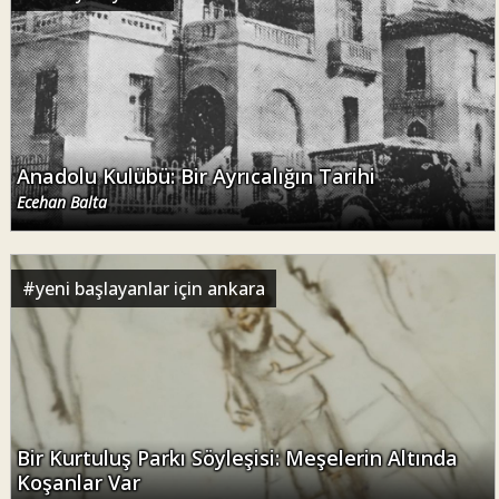
Anadolu Kulübü: Bir Ayrıcalığın Tarihi
Ecehan Balta
#
yeni başlayanlar için ankara
Bir Kurtuluş Parkı Söyleşisi: Meşelerin Altında
Koşanlar Var