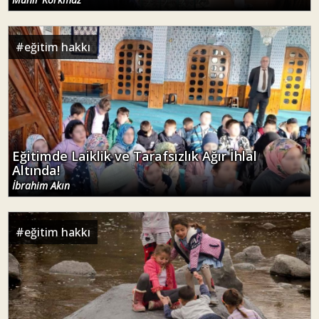
#
eğitim hakkı
Eğitimde Laiklik ve Tarafsızlık Ağır İhlal
Altında!
İbrahim Akın
#
eğitim hakkı