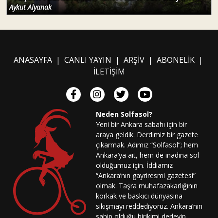
Aykut Alyanak
ANASAYFA
|
CANLI YAYIN
|
ARŞİV
|
ABONELİK
|
İLETİŞİM
Neden Solfasol?
Yeni bir Ankara sabahı için bir
araya geldik. Derdimiz bir gazete
çıkarmak. Adımız “Solfasol”; hem
Ankara’ya ait, hem de inadına sol
olduğumuz için. İddiamız
“Ankara’nın gayriresmi gazetesi”
olmak. Taşra muhafazakarlığının
korkak ve baskıcı dünyasına
sıkışmayı reddediyoruz. Ankara’nın
sahip olduğu birikimi derleyip,