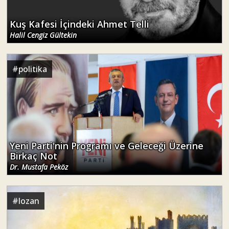
Kuş Kafesi İçindeki Ahmet Telli
Halil Cengiz Gültekin
#
politika
Yeni Parti'nin Programı ve Geleceği Üzerine
Birkaç Not
Dr. Mustafa Peköz
#
lozan