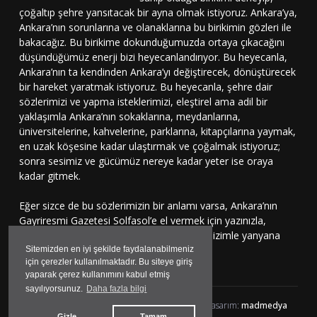
çoğaltıp şehre yansıtacak bir ayna olmak istiyoruz. Ankara’ya,
Ankara’nın sorunlarına ve olanaklarına bu birikimin gözleri ile
bakacağız. Bu birikime dokunduğumuzda ortaya çıkacağını
düşündüğümüz enerji bizi heyecanlandırıyor. Bu heyecanla,
Ankara’nın ta kendinden Ankara’yı değiştirecek, dönüştürecek
bir hareket yaratmak istiyoruz. Bu heyecanla, şehre dair
sözlerimizi ve yapma isteklerimizi, eleştirel ama adil bir
yaklaşımla Ankara’nın sokaklarına, meydanlarına,
üniversitelerine, kahvelerine, parklarına, kitapçılarına yaymak,
en uzak köşesine kadar ulaştırmak ve çoğalmak istiyoruz;
sonra sesimiz ve gücümüz nereye kadar yeter ise oraya
kadar gitmek.
Eğer sizce de bu sözlerimizin bir anlamı varsa, Ankara’nın
Gayriresmi Gazetesi Solfasol’e el vermek için yazınızla,
çizinizle, sesinizle bu harekete katılmaya, bizimle yanyana
durmaya davetlisiniz.
Sitemizden en iyi şekilde faydalanabilmeniz
için çerezler kullanılmaktadır. Bu siteye giriş
yaparak çerez kullanımını kabul etmiş
sayılıyorsunuz.
Daha fazla bilgi
Solfasol.tv © 2024 Her hakkı Saklıdır | yazılım&tasarım:
madmedya
Gizle
Tamam