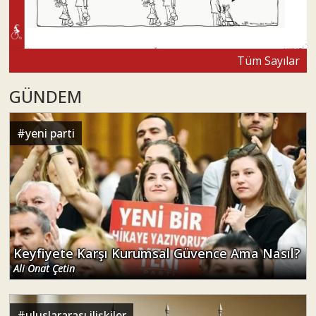
Tüm Sayılar
GÜNDEM
#
yeni parti
Keyfiyete Karşı Kurumsal Güvence Ama Nasıl?
Ali Onat Çetin
#
uluslararası ilişkiler