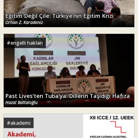
Eğitim Değil Çile: Türkiye’nin Eğitim Krizi
Orhan Z. Karadeniz
#
engelli hakları
Past Lives'ten Tuba'ya: Dillerin Taşıdığı Hafıza
Hazal Battaloğlu
#
akademi