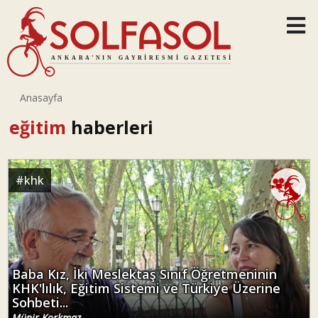
Anasayfa
eğitim
haberleri
#
khk
Baba Kız, İki Meslektaş Sınıf Öğretmeninin
KHK'lılık, Eğitim Sistemi ve Türkiye Üzerine
Sohbeti...
Münir Korkmaz