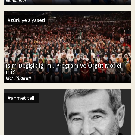
Kemal İnal
#
türkiye siyaseti
İsim Değişikliği mi, Program ve Örgüt Modeli
mi?
Mert Yıldırım
#
ahmet telli