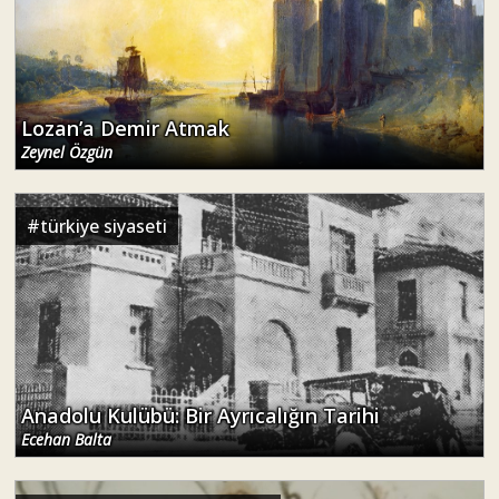
Lozan’a Demir Atmak
Zeynel Özgün
#
türkiye siyaseti
Anadolu Kulübü: Bir Ayrıcalığın Tarihi
Ecehan Balta