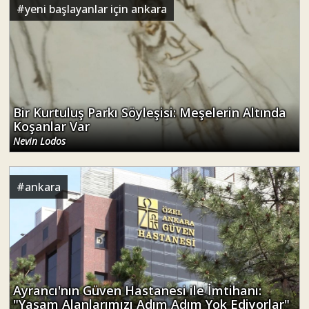
#
yeni başlayanlar için ankara
Bir Kurtuluş Parkı Söyleşisi: Meşelerin Altında
Koşanlar Var
Nevin Lodos
#
ankara
Ayrancı'nın Güven Hastanesi ile İmtihanı:
"Yaşam Alanlarımızı Adım Adım Yok Ediyorlar"