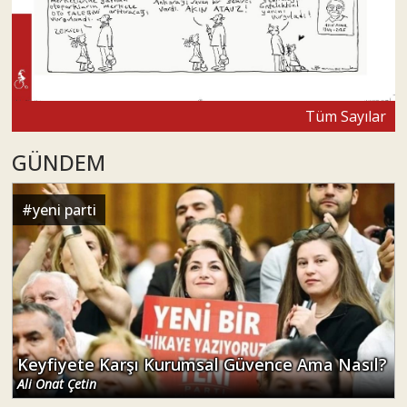
Tüm Sayılar
GÜNDEM
#
yeni parti
Keyfiyete Karşı Kurumsal Güvence Ama Nasıl?
Ali Onat Çetin