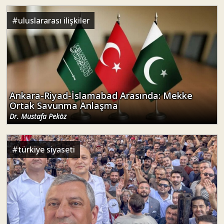
#
uluslararası ilişkiler
Ankara-Riyad-İslamabad Arasında: Mekke
Ortak Savunma Anlaşma
Dr. Mustafa Peköz
#
türkiye siyaseti