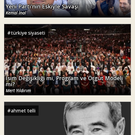
Yeni Parti'nin Eskiyle Savaşı
Kemal İnal
#
türkiye siyaseti
İsim Değişikliği mi, Program ve Örgüt Modeli
mi?
Mert Yıldırım
#
ahmet telli