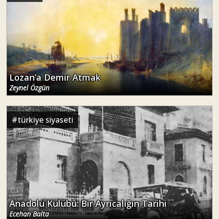
Lozan’a Demir Atmak
Zeynel Özgün
#
türkiye siyaseti
Anadolu Kulübü: Bir Ayrıcalığın Tarihi
Ecehan Balta