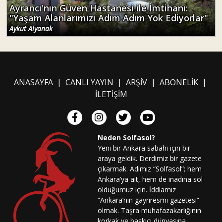
Ayrancı'nın Güven Hastanesi ile İmtihanı:
"Yaşam Alanlarımızı Adım Adım Yok Ediyorlar"
Aykut Alyanak
ANASAYFA
|
CANLI YAYIN
|
ARŞİV
|
ABONELİK
|
İLETİŞİM
Neden Solfasol?
Yeni bir Ankara sabahı için bir
araya geldik. Derdimiz bir gazete
çıkarmak. Adımız “Solfasol”; hem
Ankara’ya ait, hem de inadına sol
olduğumuz için. İddiamız
“Ankara’nın gayriresmi gazetesi”
olmak. Taşra muhafazakarlığının
korkak ve baskıcı dünyasına