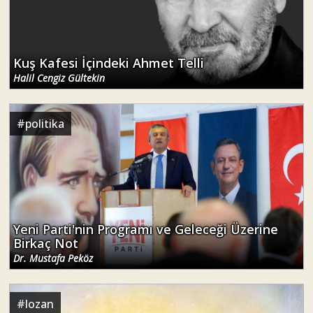
Kuş Kafesi İçindeki Ahmet Telli
Halil Cengiz Gültekin
#
politika
Yeni Parti'nin Programı ve Geleceği Üzerine
Birkaç Not
Dr. Mustafa Peköz
#
lozan