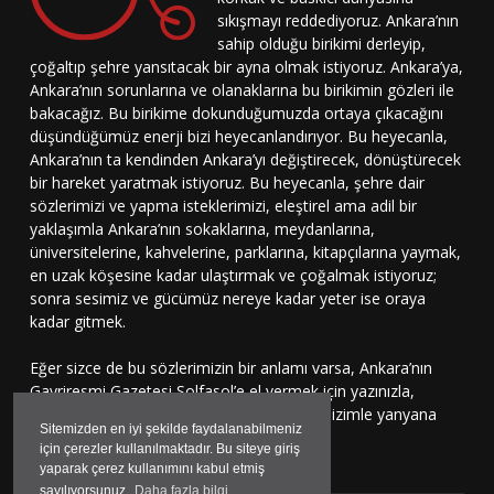
sıkışmayı reddediyoruz. Ankara’nın
sahip olduğu birikimi derleyip,
çoğaltıp şehre yansıtacak bir ayna olmak istiyoruz. Ankara’ya,
Ankara’nın sorunlarına ve olanaklarına bu birikimin gözleri ile
bakacağız. Bu birikime dokunduğumuzda ortaya çıkacağını
düşündüğümüz enerji bizi heyecanlandırıyor. Bu heyecanla,
Ankara’nın ta kendinden Ankara’yı değiştirecek, dönüştürecek
bir hareket yaratmak istiyoruz. Bu heyecanla, şehre dair
sözlerimizi ve yapma isteklerimizi, eleştirel ama adil bir
yaklaşımla Ankara’nın sokaklarına, meydanlarına,
üniversitelerine, kahvelerine, parklarına, kitapçılarına yaymak,
en uzak köşesine kadar ulaştırmak ve çoğalmak istiyoruz;
sonra sesimiz ve gücümüz nereye kadar yeter ise oraya
kadar gitmek.
Eğer sizce de bu sözlerimizin bir anlamı varsa, Ankara’nın
Gayriresmi Gazetesi Solfasol’e el vermek için yazınızla,
çizinizle, sesinizle bu harekete katılmaya, bizimle yanyana
Sitemizden en iyi şekilde faydalanabilmeniz
durmaya davetlisiniz.
için çerezler kullanılmaktadır. Bu siteye giriş
yaparak çerez kullanımını kabul etmiş
sayılıyorsunuz.
Daha fazla bilgi