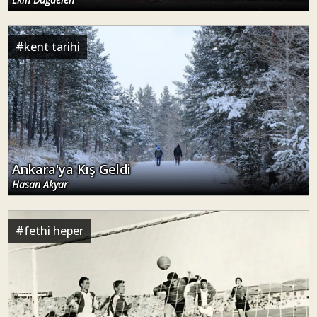
#
kent tarihi
Ankara'ya Kış Geldi
Hasan Akyar
#
fethi heper