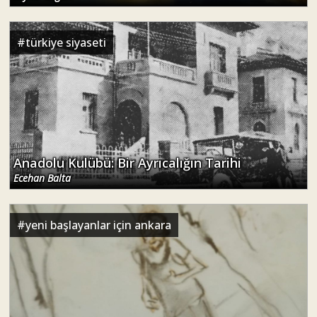
#
türkiye siyaseti
Anadolu Kulübü: Bir Ayrıcalığın Tarihi
Ecehan Balta
#
yeni başlayanlar için ankara