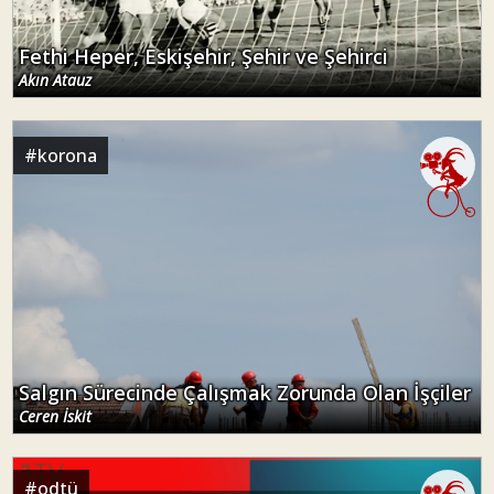
Fethi Heper, Eskişehir, Şehir ve Şehirci
Akın Atauz
#
korona
Salgın Sürecinde Çalışmak Zorunda Olan İşçiler
Ceren İskit
#
odtü