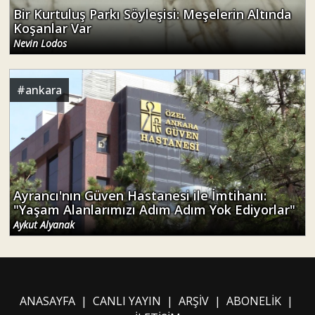
Bir Kurtuluş Parkı Söyleşisi: Meşelerin Altında
Koşanlar Var
Nevin Lodos
#
ankara
Ayrancı'nın Güven Hastanesi ile İmtihanı:
"Yaşam Alanlarımızı Adım Adım Yok Ediyorlar"
Aykut Alyanak
ANASAYFA
|
CANLI YAYIN
|
ARŞİV
|
ABONELİK
|