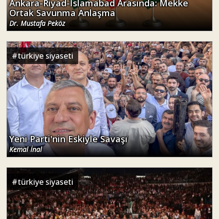
Ankara-Riyad-İslamabad Arasında: Mekke
Ortak Savunma Anlaşma
Dr. Mustafa Peköz
#
türkiye siyaseti
Yeni Parti'nin Eskiyle Savaşı
Kemal İnal
#
türkiye siyaseti