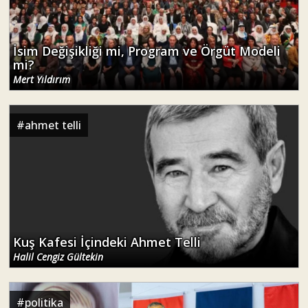
İsim Değişikliği mi, Program ve Örgüt Modeli
mi?
Mert Yıldırım
#
ahmet telli
Kuş Kafesi İçindeki Ahmet Telli
Halil Cengiz Gültekin
#
politika