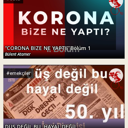
“CORONA BIZE NE YAPTI” Bölüm 1
Bülent Atamer
#
emekçiler
DÜŞ DEĞİL BU, HAYAL DEĞİL