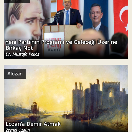
Yeni Parti'nin Programı ve Geleceği Üzerine
Birkaç Not
Dr. Mustafa Peköz
#
lozan
Lozan’a Demir Atmak
Zeynel Özgün