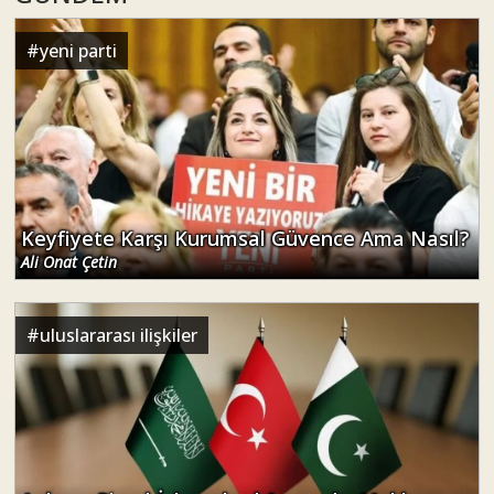
#
yeni parti
Keyfiyete Karşı Kurumsal Güvence Ama Nasıl?
Ali Onat Çetin
#
uluslararası ilişkiler