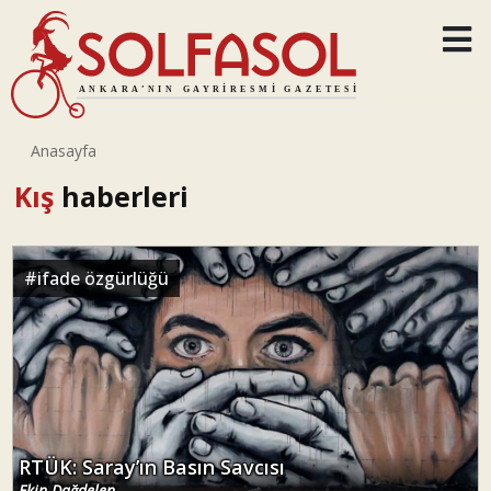
Anasayfa
Kış
haberleri
#
ifade özgürlüğü
RTÜK: Saray’ın Basın Savcısı
Ekin Dağdelen