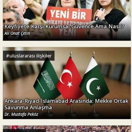
Keyfiyete Karşı Kurumsal Güvence Ama Nasıl?
Ali Onat Çetin
#
uluslararası ilişkiler
Ankara-Riyad-İslamabad Arasında: Mekke Ortak
Savunma Anlaşma
Dr. Mustafa Peköz