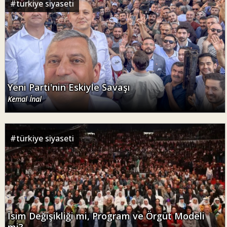
#
türkiye siyaseti
Yeni Parti'nin Eskiyle Savaşı
Kemal İnal
#
türkiye siyaseti
İsim Değişikliği mi, Program ve Örgüt Modeli
mi?