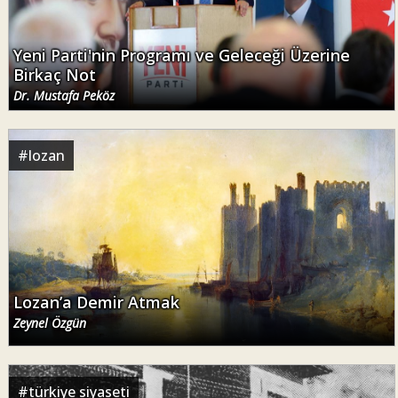
Yeni Parti'nin Programı ve Geleceği Üzerine
Birkaç Not
Dr. Mustafa Peköz
#
lozan
Lozan’a Demir Atmak
Zeynel Özgün
#
türkiye siyaseti