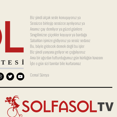
Biz şimdi alçak sesle konuşuyoruz ya
Sessizce birleşip sessizce ayrılıyoruz ya
Anamız çay demliyor ya güzel günlere
Sevgilimizse çiçekler koyuyor ya bardağa
Sabahları işimize gidiyoruz ya sessiz sedasız
Bu, böyle gidecek demek değil bu işler
Biz şimdi yanyana geliyor ve çoğalıyoruz
Ama bir ağızdan tutturduğumuz gün hürlüğün havasını
İşte o gün sizi tanrılar bile kurtaramaz
Cemal Süreya