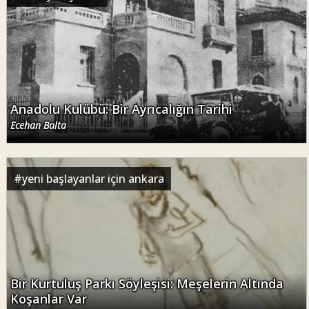
Anadolu Kulübü: Bir Ayrıcalığın Tarihi
Ecehan Balta
#
yeni başlayanlar için ankara
Bir Kurtuluş Parkı Söyleşisi: Meşelerin Altında
Koşanlar Var