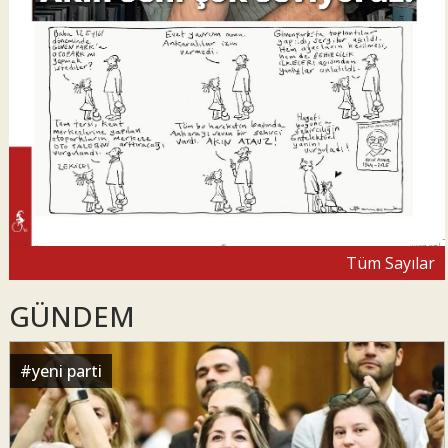
Tüm Sayılar
GÜNDEM
#
yeni parti