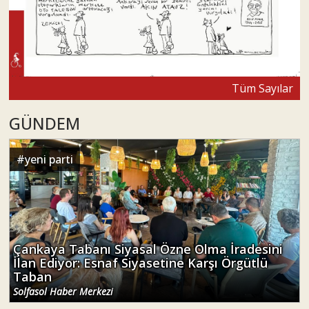
Tüm Sayılar
GÜNDEM
#
yeni parti
Çankaya Tabanı Siyasal Özne Olma İradesini
İlan Ediyor: Esnaf Siyasetine Karşı Örgütlü
Taban
Solfasol Haber Merkezi