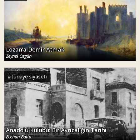
Lozan’a Demir Atmak
Zeynel Özgün
#
türkiye siyaseti
Anadolu Kulübü: Bir Ayrıcalığın Tarihi
Ecehan Balta