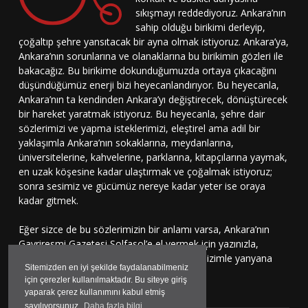
sıkışmayı reddediyoruz. Ankara’nın
sahip olduğu birikimi derleyip,
çoğaltıp şehre yansıtacak bir ayna olmak istiyoruz. Ankara’ya,
Ankara’nın sorunlarına ve olanaklarına bu birikimin gözleri ile
bakacağız. Bu birikime dokunduğumuzda ortaya çıkacağını
düşündüğümüz enerji bizi heyecanlandırıyor. Bu heyecanla,
Ankara’nın ta kendinden Ankara’yı değiştirecek, dönüştürecek
bir hareket yaratmak istiyoruz. Bu heyecanla, şehre dair
sözlerimizi ve yapma isteklerimizi, eleştirel ama adil bir
yaklaşımla Ankara’nın sokaklarına, meydanlarına,
üniversitelerine, kahvelerine, parklarına, kitapçılarına yaymak,
en uzak köşesine kadar ulaştırmak ve çoğalmak istiyoruz;
sonra sesimiz ve gücümüz nereye kadar yeter ise oraya
kadar gitmek.
Eğer sizce de bu sözlerimizin bir anlamı varsa, Ankara’nın
Gayriresmi Gazetesi Solfasol’e el vermek için yazınızla,
çizinizle, sesinizle bu harekete katılmaya, bizimle yanyana
Sitemizden en iyi şekilde faydalanabilmeniz
durmaya davetlisiniz.
için çerezler kullanılmaktadır. Bu siteye giriş
yaparak çerez kullanımını kabul etmiş
sayılıyorsunuz.
Daha fazla bilgi