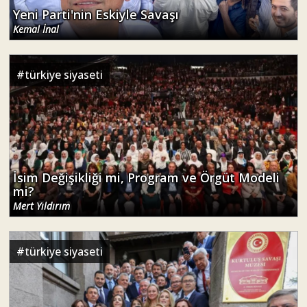
Yeni Parti'nin Eskiyle Savaşı
Kemal İnal
#
türkiye siyaseti
İsim Değişikliği mi, Program ve Örgüt Modeli
mi?
Mert Yıldırım
#
türkiye siyaseti