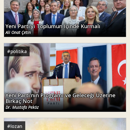
Yeni Parti’yi Toplumun İçinde Kurmalı
Ali Onat Çetin
#
politika
Yeni Parti'nin Programı ve Geleceği Üzerine
Birkaç Not
Dr. Mustafa Peköz
#
lozan