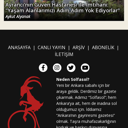
Ayrancı'nın Güven Hastanesi ile İmtihanı:
"Yaşam Alanlarımızı Adım Adım Yok Ediyorlar"
Aykut Alyanak
ANASAYFA
|
CANLI YAYIN
|
ARŞİV
|
ABONELİK
|
İLETİŞİM
Neden Solfasol?
Yeni bir Ankara sabahı için bir
araya geldik. Derdimiz bir gazete
çıkarmak. Adımız “Solfasol”; hem
Ankara’ya ait, hem de inadına sol
olduğumuz için. İddiamız
“Ankara’nın gayriresmi gazetesi”
olmak. Taşra muhafazakarlığının
korkak ve baskıcı dünyasına