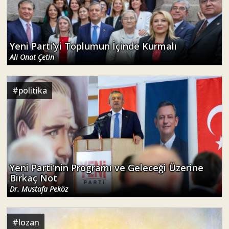
Yeni Parti’yi Toplumun İçinde Kurmalı
Ali Onat Çetin
#
politika
Yeni Parti'nin Programı ve Geleceği Üzerine
Birkaç Not
Dr. Mustafa Peköz
#
lozan