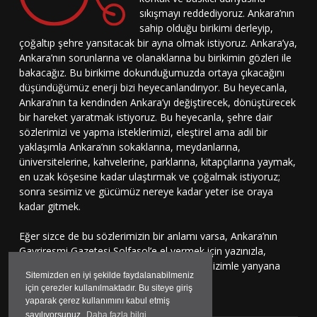
sıkışmayı reddediyoruz. Ankara’nın
sahip olduğu birikimi derleyip,
çoğaltıp şehre yansıtacak bir ayna olmak istiyoruz. Ankara’ya,
Ankara’nın sorunlarına ve olanaklarına bu birikimin gözleri ile
bakacağız. Bu birikime dokunduğumuzda ortaya çıkacağını
düşündüğümüz enerji bizi heyecanlandırıyor. Bu heyecanla,
Ankara’nın ta kendinden Ankara’yı değiştirecek, dönüştürecek
bir hareket yaratmak istiyoruz. Bu heyecanla, şehre dair
sözlerimizi ve yapma isteklerimizi, eleştirel ama adil bir
yaklaşımla Ankara’nın sokaklarına, meydanlarına,
üniversitelerine, kahvelerine, parklarına, kitapçılarına yaymak,
en uzak köşesine kadar ulaştırmak ve çoğalmak istiyoruz;
sonra sesimiz ve gücümüz nereye kadar yeter ise oraya
kadar gitmek.
Eğer sizce de bu sözlerimizin bir anlamı varsa, Ankara’nın
Gayriresmi Gazetesi Solfasol’e el vermek için yazınızla,
çizinizle, sesinizle bu harekete katılmaya, bizimle yanyana
Sitemizden en iyi şekilde faydalanabilmeniz
durmaya davetlisiniz.
için çerezler kullanılmaktadır. Bu siteye giriş
yaparak çerez kullanımını kabul etmiş
sayılıyorsunuz.
Daha fazla bilgi