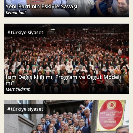
Yeni Parti'nin Eskiyle Savaşı
Kemal İnal
#
türkiye siyaseti
İsim Değişikliği mi, Program ve Örgüt Modeli
mi?
Mert Yıldırım
#
türkiye siyaseti