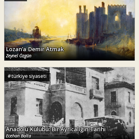
Lozan’a Demir Atmak
Zeynel Özgün
#
türkiye siyaseti
Anadolu Kulübü: Bir Ayrıcalığın Tarihi
Ecehan Balta