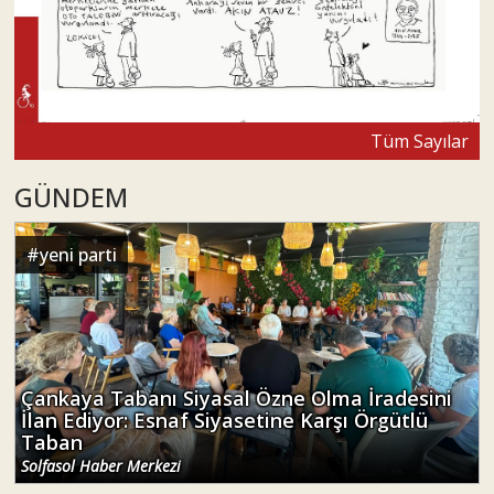
Tüm Sayılar
GÜNDEM
#
yeni parti
Çankaya Tabanı Siyasal Özne Olma İradesini
İlan Ediyor: Esnaf Siyasetine Karşı Örgütlü
Taban
Solfasol Haber Merkezi