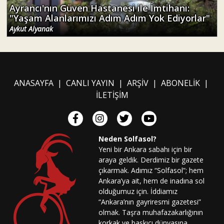
Ayrancı'nın Güven Hastanesi ile İmtihanı:
"Yaşam Alanlarımızı Adım Adım Yok Ediyorlar"
Aykut Alyanak
ANASAYFA
|
CANLI YAYIN
|
ARŞİV
|
ABONELİK
|
İLETİŞİM
Neden Solfasol?
Yeni bir Ankara sabahı için bir
araya geldik. Derdimiz bir gazete
çıkarmak. Adımız “Solfasol”; hem
Ankara’ya ait, hem de inadına sol
olduğumuz için. İddiamız
“Ankara’nın gayriresmi gazetesi”
olmak. Taşra muhafazakarlığının
korkak ve baskıcı dünyasına