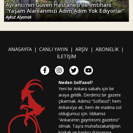
Ayrancı'nın Güven Hastanesi ile İmtihanı:
"Yaşam Alanlarımızı Adım Adım Yok Ediyorlar"
Aykut Alyanak
ANASAYFA
|
CANLI YAYIN
|
ARŞİV
|
ABONELİK
|
İLETİŞİM
Neden Solfasol?
Yeni bir Ankara sabahı için bir
araya geldik. Derdimiz bir gazete
çıkarmak. Adımız “Solfasol”; hem
Ankara’ya ait, hem de inadına sol
olduğumuz için. İddiamız
“Ankara’nın gayriresmi gazetesi”
olmak. Taşra muhafazakarlığının
korkak ve baskıcı dünyasına