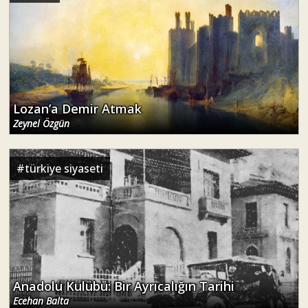
Lozan’a Demir Atmak
Zeynel Özgün
#
türkiye siyaseti
Anadolu Kulübü: Bir Ayrıcalığın Tarihi
Ecehan Balta