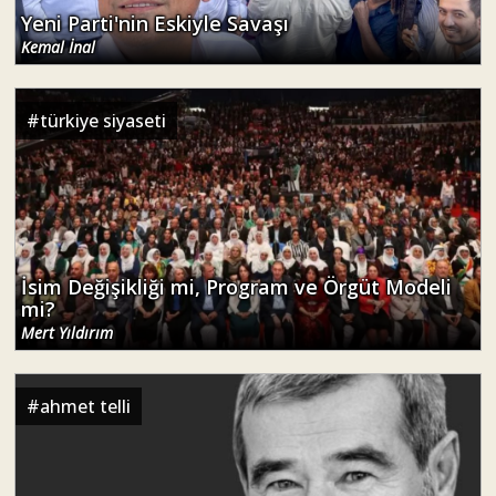
Yeni Parti'nin Eskiyle Savaşı
Kemal İnal
#
türkiye siyaseti
İsim Değişikliği mi, Program ve Örgüt Modeli
mi?
Mert Yıldırım
#
ahmet telli