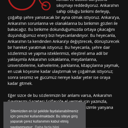
sıkışmayı reddediyoruz. Ankara’nın
sahip olduğu birikimi derleyip,
çoğaltıp şehre yansıtacak bir ayna olmak istiyoruz. Ankara’ya,
Ankara’nın sorunlarına ve olanaklarına bu birikimin gözleri ile
bakacağız. Bu birikime dokunduğumuzda ortaya çıkacağını
düşündüğümüz enerji bizi heyecanlandırıyor. Bu heyecanla,
Ankara’nın ta kendinden Ankara’yı değiştirecek, dönüştürecek
bir hareket yaratmak istiyoruz. Bu heyecanla, şehre dair
sözlerimizi ve yapma isteklerimizi, eleştirel ama adil bir
yaklaşımla Ankara’nın sokaklarına, meydanlarına,
üniversitelerine, kahvelerine, parklarına, kitapçılarına yaymak,
en uzak köşesine kadar ulaştırmak ve çoğalmak istiyoruz;
sonra sesimiz ve gücümüz nereye kadar yeter ise oraya
kadar gitmek.
Eğer sizce de bu sözlerimizin bir anlamı varsa, Ankara’nın
Gayriresmi Gazetesi Solfasol’e el vermek için yazınızla,
çizinizle, sesinizle bu harekete katılmaya, bizimle yanyana
Sitemizden en iyi şekilde faydalanabilmeniz
durmaya davetlisiniz.
için çerezler kullanılmaktadır. Bu siteye giriş
yaparak çerez kullanımını kabul etmiş
sayılıyorsunuz.
Daha fazla bilgi