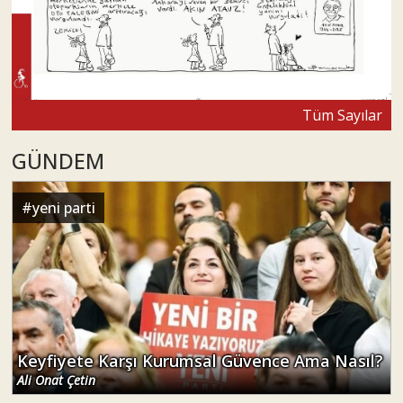
Tüm Sayılar
GÜNDEM
#
yeni parti
Keyfiyete Karşı Kurumsal Güvence Ama Nasıl?
Ali Onat Çetin