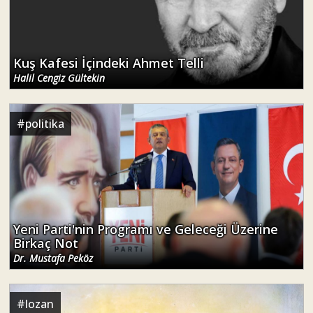
Kuş Kafesi İçindeki Ahmet Telli
Halil Cengiz Gültekin
#
politika
Yeni Parti'nin Programı ve Geleceği Üzerine
Birkaç Not
Dr. Mustafa Peköz
#
lozan