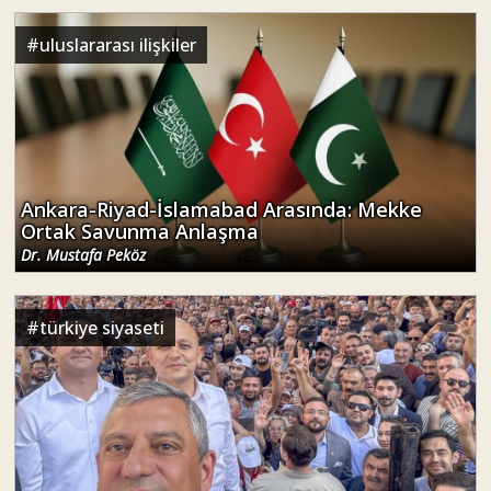
#
uluslararası ilişkiler
Ankara-Riyad-İslamabad Arasında: Mekke
Ortak Savunma Anlaşma
Dr. Mustafa Peköz
#
türkiye siyaseti