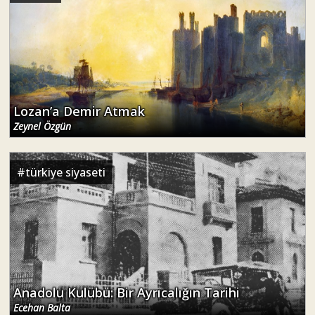
Lozan’a Demir Atmak
Zeynel Özgün
#
türkiye siyaseti
Anadolu Kulübü: Bir Ayrıcalığın Tarihi
Ecehan Balta