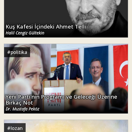
Kuş Kafesi İçindeki Ahmet Telli
Halil Cengiz Gültekin
#
politika
Yeni Parti'nin Programı ve Geleceği Üzerine
Birkaç Not
Dr. Mustafa Peköz
#
lozan