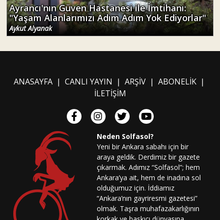
Ayrancı'nın Güven Hastanesi ile İmtihanı:
"Yaşam Alanlarımızı Adım Adım Yok Ediyorlar"
Aykut Alyanak
ANASAYFA
|
CANLI YAYIN
|
ARŞİV
|
ABONELİK
|
İLETİŞİM
Neden Solfasol?
Yeni bir Ankara sabahı için bir
araya geldik. Derdimiz bir gazete
çıkarmak. Adımız “Solfasol”; hem
Ankara’ya ait, hem de inadına sol
olduğumuz için. İddiamız
“Ankara’nın gayriresmi gazetesi”
olmak. Taşra muhafazakarlığının
korkak ve baskıcı dünyasına