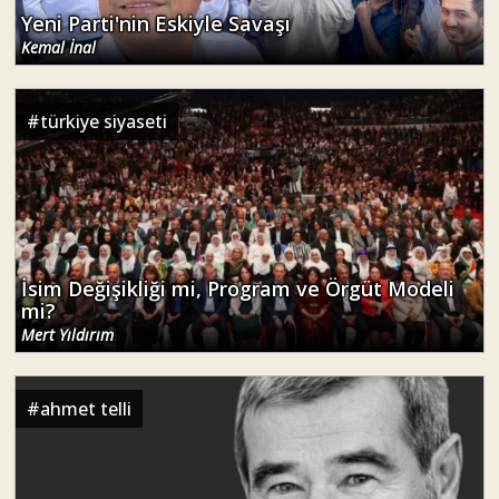
Yeni Parti'nin Eskiyle Savaşı
Kemal İnal
#
türkiye siyaseti
İsim Değişikliği mi, Program ve Örgüt Modeli
mi?
Mert Yıldırım
#
ahmet telli