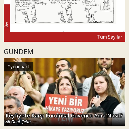
Tüm Sayılar
GÜNDEM
#
yeni parti
Keyfiyete Karşı Kurumsal Güvence Ama Nasıl?
Ali Onat Çetin