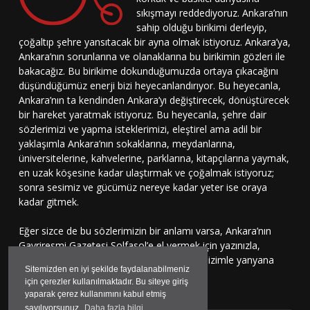
sıkışmayı reddediyoruz. Ankara’nın
sahip olduğu birikimi derleyip,
çoğaltıp şehre yansıtacak bir ayna olmak istiyoruz. Ankara’ya,
Ankara’nın sorunlarına ve olanaklarına bu birikimin gözleri ile
bakacağız. Bu birikime dokunduğumuzda ortaya çıkacağını
düşündüğümüz enerji bizi heyecanlandırıyor. Bu heyecanla,
Ankara’nın ta kendinden Ankara’yı değiştirecek, dönüştürecek
bir hareket yaratmak istiyoruz. Bu heyecanla, şehre dair
sözlerimizi ve yapma isteklerimizi, eleştirel ama adil bir
yaklaşımla Ankara’nın sokaklarına, meydanlarına,
üniversitelerine, kahvelerine, parklarına, kitapçılarına yaymak,
en uzak köşesine kadar ulaştırmak ve çoğalmak istiyoruz;
sonra sesimiz ve gücümüz nereye kadar yeter ise oraya
kadar gitmek.
Eğer sizce de bu sözlerimizin bir anlamı varsa, Ankara’nın
Gayriresmi Gazetesi Solfasol’e el vermek için yazınızla,
çizinizle, sesinizle bu harekete katılmaya, bizimle yanyana
Sitemizden en iyi şekilde faydalanabilmeniz
durmaya davetlisiniz.
için çerezler kullanılmaktadır. Bu siteye giriş
yaparak çerez kullanımını kabul etmiş
sayılıyorsunuz.
Daha fazla bilgi