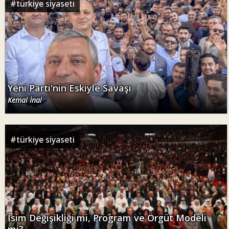
#
türkiye siyaseti
Yeni Parti'nin Eskiyle Savaşı
Kemal İnal
#
türkiye siyaseti
İsim Değişikliği mi, Program ve Örgüt Modeli
mi?