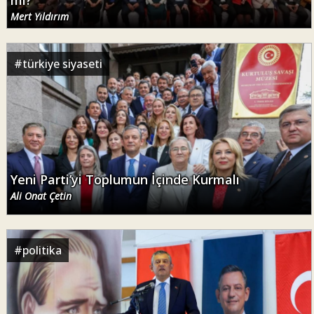
Mert Yıldırım
#
türkiye siyaseti
Yeni Parti’yi Toplumun İçinde Kurmalı
Ali Onat Çetin
#
politika