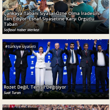
Çankaya Tabanı Siyasal Özne Olma İradesini
İlan Ediyor: Esnaf Siyasetine Karşı Örgütlü
Taban
Solfasol Haber Merkezi
#
türkiye siyaseti
Rozet Değil, Temsil Değişiyor
Suat Turan