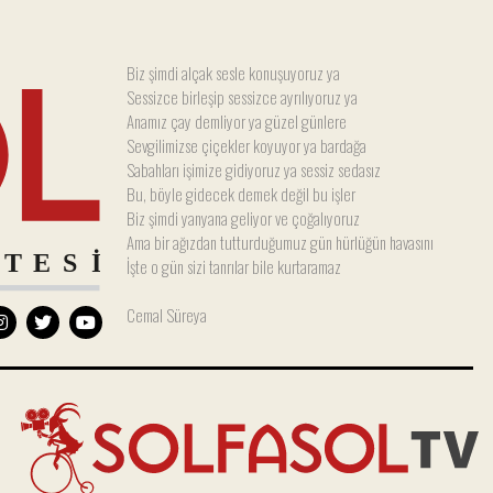
Biz şimdi alçak sesle konuşuyoruz ya
Sessizce birleşip sessizce ayrılıyoruz ya
Anamız çay demliyor ya güzel günlere
Sevgilimizse çiçekler koyuyor ya bardağa
Sabahları işimize gidiyoruz ya sessiz sedasız
Bu, böyle gidecek demek değil bu işler
Biz şimdi yanyana geliyor ve çoğalıyoruz
Ama bir ağızdan tutturduğumuz gün hürlüğün havasını
İşte o gün sizi tanrılar bile kurtaramaz
Cemal Süreya