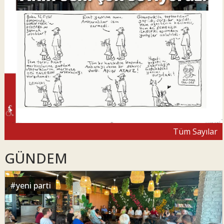
Tüm Sayılar
GÜNDEM
#
yeni parti