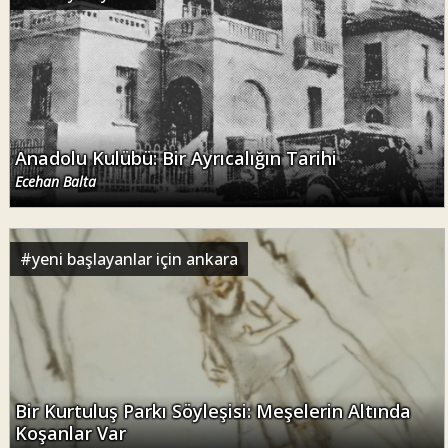
Anadolu Kulübü: Bir Ayrıcalığın Tarihi
Ecehan Balta
#
yeni başlayanlar için ankara
Bir Kurtuluş Parkı Söyleşisi: Meşelerin Altında
Koşanlar Var