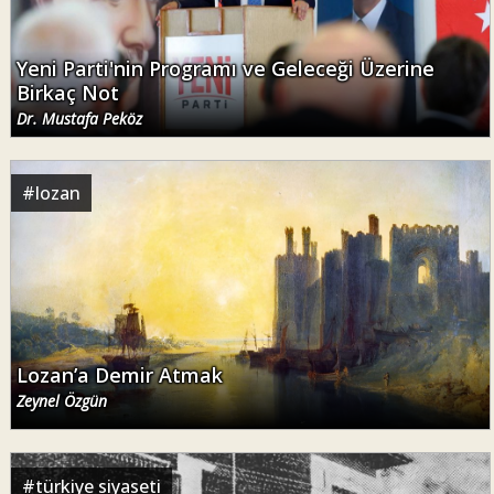
Yeni Parti'nin Programı ve Geleceği Üzerine
Birkaç Not
Dr. Mustafa Peköz
#
lozan
Lozan’a Demir Atmak
Zeynel Özgün
#
türkiye siyaseti