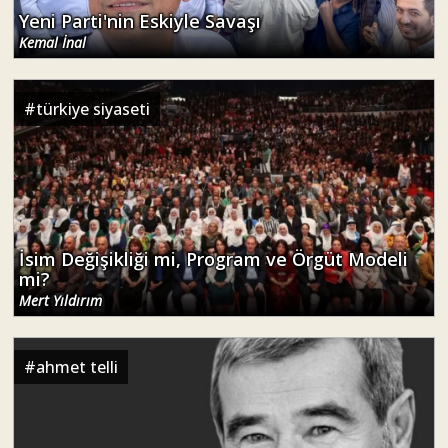
Yeni Parti'nin Eskiyle Savaşı
Kemal İnal
#
türkiye siyaseti
İsim Değişikliği mi, Program ve Örgüt Modeli
mi?
Mert Yıldırım
#
ahmet telli