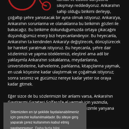
sıkışmayı reddediyoruz. Ankara’nın
sahip olduğu birikimi derleyip,
çoğaltıp şehre yansıtacak bir ayna olmak istiyoruz. Ankara’ya,
Ankara’nın sorunlarına ve olanaklarına bu birikimin gözleri ile
bakacağız. Bu birikime dokunduğumuzda ortaya çıkacağını
düşündüğümüz enerji bizi heyecanlandırıyor. Bu heyecanla,
Ankara’nın ta kendinden Ankara’yı değiştirecek, dönüştürecek
bir hareket yaratmak istiyoruz. Bu heyecanla, şehre dair
sözlerimizi ve yapma isteklerimizi, eleştirel ama adil bir
yaklaşımla Ankara’nın sokaklarına, meydanlarına,
üniversitelerine, kahvelerine, parklarına, kitapçılarına yaymak,
en uzak köşesine kadar ulaştırmak ve çoğalmak istiyoruz;
sonra sesimiz ve gücümüz nereye kadar yeter ise oraya
kadar gitmek.
Eğer sizce de bu sözlerimizin bir anlamı varsa, Ankara’nın
Gayriresmi Gazetesi Solfasol’e el vermek için yazınızla,
çizinizle, sesinizle bu harekete katılmaya, bizimle yanyana
Sitemizden en iyi şekilde faydalanabilmeniz
durmaya davetlisiniz.
için çerezler kullanılmaktadır. Bu siteye giriş
yaparak çerez kullanımını kabul etmiş
sayılıyorsunuz.
Daha fazla bilgi