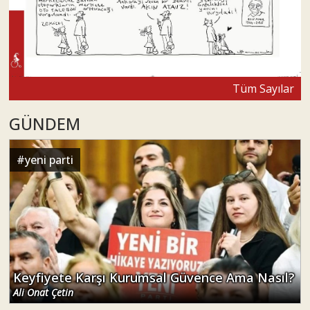
Tüm Sayılar
GÜNDEM
#
yeni parti
Keyfiyete Karşı Kurumsal Güvence Ama Nasıl?
Ali Onat Çetin