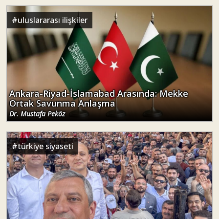
#
uluslararası ilişkiler
Ankara-Riyad-İslamabad Arasında: Mekke
Ortak Savunma Anlaşma
Dr. Mustafa Peköz
#
türkiye siyaseti