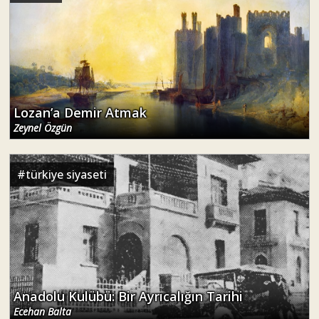
Lozan’a Demir Atmak
Zeynel Özgün
#
türkiye siyaseti
Anadolu Kulübü: Bir Ayrıcalığın Tarihi
Ecehan Balta