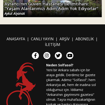
Ayrancı'nın Güven Hastanesi ile İmtihanı:
"Yaşam Alanlarımızı Adım Adım Yok Ediyorlar"
Aykut Alyanak
ANASAYFA
|
CANLI YAYIN
|
ARŞİV
|
ABONELİK
|
İLETİŞİM
Neden Solfasol?
Yeni bir Ankara sabahı için bir
araya geldik. Derdimiz bir gazete
çıkarmak. Adımız “Solfasol”; hem
Ankara’ya ait, hem de inadına sol
olduğumuz için. İddiamız
“Ankara’nın gayriresmi gazetesi”
olmak. Taşra muhafazakarlığının
korkak ve baskıcı dünyasına