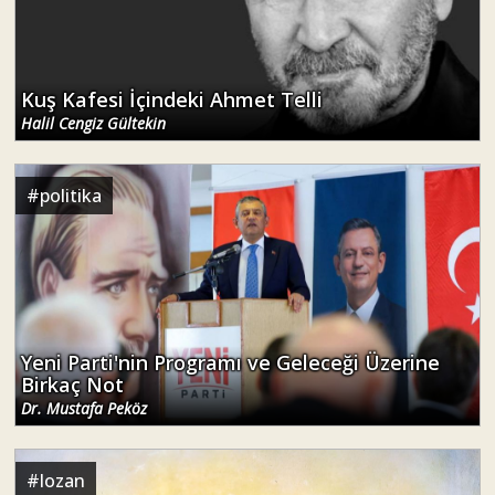
Kuş Kafesi İçindeki Ahmet Telli
Halil Cengiz Gültekin
#
politika
Yeni Parti'nin Programı ve Geleceği Üzerine
Birkaç Not
Dr. Mustafa Peköz
#
lozan