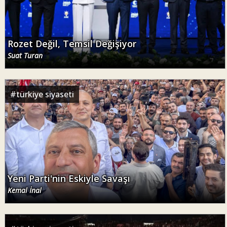
Rozet Değil, Temsil Değişiyor
Suat Turan
#
türkiye siyaseti
Yeni Parti'nin Eskiyle Savaşı
Kemal İnal