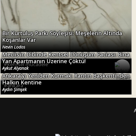
Bir Kurtuluş Parkı Söyleşisi: Meşelerin Altında
Koşanlar Var
Nevin Lodos
Meclis’in Dibinde Kentsel Dönüşüm Faciası: Bina
Yan Apartmanın Üzerine Çöktü!
#
kentsel mücadele
Aykut Alyanak
Ankara’yı Yeniden Kurmak: Rantın Başkentinden
Halkın Kentine
#
ankara
Aydın Şimşek