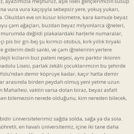
z, ayazımızla meşhuruz, âşık liseli gençlerimizin susup
rına vura vura kaçışıyla sebepsiz yere, yokuş yukarı,
la. Okuldan eve on küsur kilometre, kara kamu(e beyaz
oyu çam ağaçları, buzdan beyaz milyonlarca iğneleri,
 umurumda değildi plakalardaki har(erle numaralar,
i pis bir gri-bej şu kırmızı otobüs, kırk yıllık tiryaki
ye giderim dedi sanki, ve çam iğnelerinin yerlere
ejli kızların buz pateni neşesi, aynı parktır ikisinin
Anadolu Lisesi, parlak zekâlı çocuklarımızın bu şehirde
 Yolu’ndan demir köprüye kadar, kaçır hatta demir
yollar arasında birden peydah olmuş yeni yetme uzun
 Mahallesi, vaktin varsa dolan biraz, beyaz asfalt
 sen bilemezsin nerede olduğunu, kim nereden bilecek,
bidir üniversitelerimiz sağda solda, sağa ya da sola.
hretli, en havalı üniversitemiz, içine iki tane daha