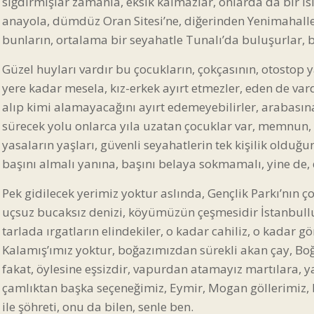
sığdırmışlar zamanla, eksik kalmazlar, onlarda da bir is
anayola, dümdüz Oran Sitesi’ne, diğerinden Yenimahalle’y
bunların, ortalama bir seyahatle Tunalı’da buluşurlar, bi
Güzel huyları vardır bu çocukların, çokçasının, otostop 
yere kadar mesela, kız-erkek ayırt etmezler, eden de va
alıp kimi alamayacağını ayırt edemeyebilirler, arabasın
sürecek yolu onlarca yıla uzatan çocuklar var, memnun, k
yasaların yaşları, güvenli seyahatlerin tek kişilik oldu
başını almalı yanına, başını belaya sokmamalı, yine de,
Pek gidilecek yerimiz yoktur aslında, Gençlik Parkı’nın ç
uçsuz bucaksız denizi, köyümüzün çeşmesidir İstanbullu 
tarlada ırgatların elindekiler, o kadar cahiliz, o kadar
Kalamış’ımız yoktur, boğazımızdan sürekli akan çay, Boğaz
fakat, öylesine eşsizdir, vapurdan atamayız martılara, ya
çamlıktan başka seçeneğimiz, Eymir, Mogan göllerimiz, b
ile şöhreti, onu da bilen, senle ben.