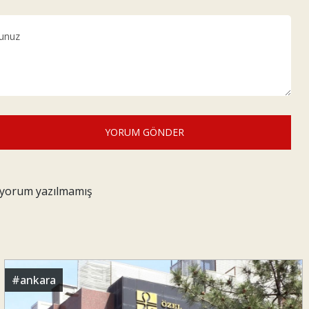
YORUM GÖNDER
z yorum yazılmamış
#
ankara