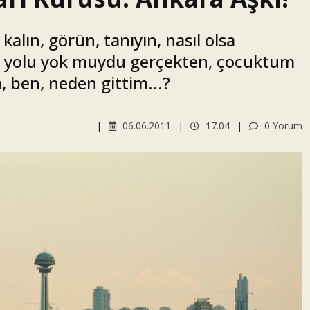
kalın, görün, tanıyın, nasıl olsa
ka yolu yok muydu gerçekten, çocuktum
, ben, neden gittim...?
06.06.2011
17.04
0 Yorum