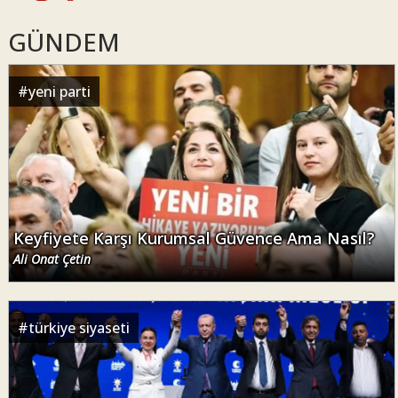
GÜNDEM
#
yeni parti
Keyfiyete Karşı Kurumsal Güvence Ama Nasıl?
Ali Onat Çetin
#
türkiye siyaseti