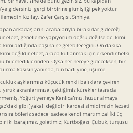
im, bir hava. Yine de bunu gezin siz, bu kapıdan
e gidersiniz, gerçi birbirine gitmişliği pek yoktur
lemedin Kızılay, Zafer Çarşısı, Sıhhiye.
yapan arkadaşlarını arabalarıyla bırakırlar gideceği
rdır elbet, genelleme yapıyorum doğru değilse de, kimi
a kimi aldığında başına ne gelebileceğini. On dakika
imi değildir elbet, araba kullanmak için erkendir belki
ğunu bilemediklerinden. Oysa her nereye gideceksen, bir
 durma kasisin yanında, bin hadi yine, üşüme.
ocukluk aşklarımızı küçücük renkli balıklara çeviren
yırtık akranlarımıza, çektiğimiz kürekler taşrada
 görmemiş. Yoğurt yemeye Kanlıca’mız, huzur almaya
’daki gibi )yakalı değildir, kardeşi simidimizin lezzeti
rısını böleriz sadece, sadece kendi martımıza! İki üç
ir iki barajımız, göletimiz; Kurtboğazı, Çubuk, turşusu