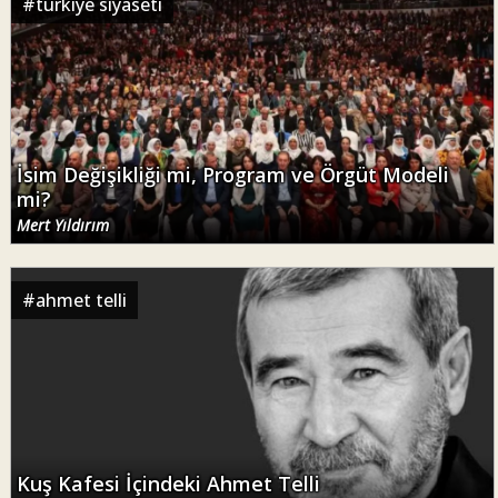
#
türkiye siyaseti
İsim Değişikliği mi, Program ve Örgüt Modeli
mi?
Mert Yıldırım
#
ahmet telli
Kuş Kafesi İçindeki Ahmet Telli