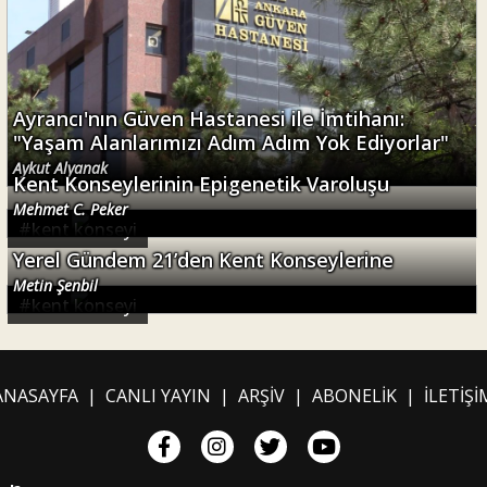
Ayrancı'nın Güven Hastanesi ile İmtihanı:
"Yaşam Alanlarımızı Adım Adım Yok Ediyorlar"
Aykut Alyanak
Kent Konseylerinin Epigenetik Varoluşu
Mehmet C. Peker
#
kent konseyi
Yerel Gündem 21’den Kent Konseylerine
Metin Şenbil
#
kent konseyi
ANASAYFA
|
CANLI YAYIN
|
ARŞİV
|
ABONELİK
|
İLETİŞİ