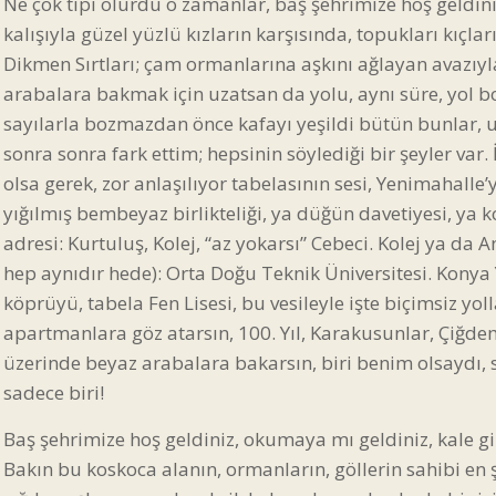
Ne çok tipi olurdu o zamanlar, baş şehrimize hoş geldini
kalışıyla güzel yüzlü kızların karşısında, topukları kıçla
Dikmen Sırtları; çam ormanlarına aşkını ağlayan avazıy
arabalara bakmak için uzatsan da yolu, aynı süre, yol b
sayılarla bozmazdan önce kafayı yeşildi bütün bunlar,
sonra sonra fark ettim; hepsinin söylediği bir şeyler var. İç
olsa gerek, zor anlaşılıyor tabelasının sesi, Yenimahalle’
yığılmış bembeyaz birlikteliği, ya düğün davetiyesi, ya kol
adresi: Kurtuluş, Kolej, “az yokarsı” Cebeci. Kolej ya da 
hep aynıdır hede): Orta Doğu Teknik Üniversitesi. Konya
köprüyü, tabela Fen Lisesi, bu vesileyle işte biçimsiz 
apartmanlara göz atarsın, 100. Yıl, Karakusunlar, Çiğdem
üzerinde beyaz arabalara bakarsın, biri benim olsaydı,
sadece biri!
Baş şehrimize hoş geldiniz, okumaya mı geldiniz, kale gi
Bakın bu koskoca alanın, ormanların, göllerin sahibi en şö