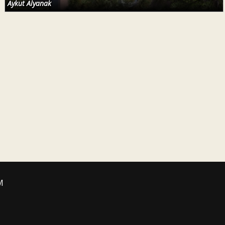
Aykut Alyanak
M