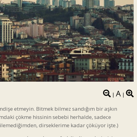
A
|
|
, endişe etmeyin. Bitmek bilmez sandığım bir aşkın
daki çökme hissinin sebebi herhalde, sadece
ilemediğimden, dirseklerime kadar çöküyor işte.)