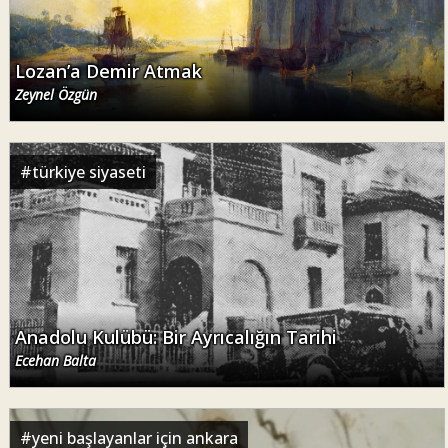
Lozan’a Demir Atmak
Zeynel Özgün
#
türkiye siyaseti
Anadolu Kulübü: Bir Ayrıcalığın Tarihi
Ecehan Balta
#
yeni başlayanlar için ankara