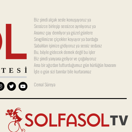
Biz şimdi alçak sesle konuşuyoruz ya
Sessizce birleşip sessizce ayrılıyoruz ya
Anamız çay demliyor ya güzel günlere
Sevgilimizse çiçekler koyuyor ya bardağa
Sabahları işimize gidiyoruz ya sessiz sedasız
Bu, böyle gidecek demek değil bu işler
Biz şimdi yanyana geliyor ve çoğalıyoruz
Ama bir ağızdan tutturduğumuz gün hürlüğün havasını
İşte o gün sizi tanrılar bile kurtaramaz
Cemal Süreya