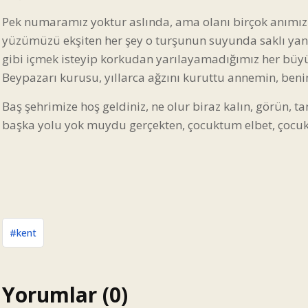
Pek numaramız yoktur aslında, ama olanı birçok anımızı 
yüzümüzü ekşiten her şey o turşunun suyunda saklı yani,
gibi içmek isteyip korkudan yarılayamadığımız her büyük
Beypazarı kurusu, yıllarca ağzını kuruttu annemin, benim
Baş şehrimize hoş geldiniz, ne olur biraz kalın, görün, ta
başka yolu yok muydu gerçekten, çocuktum elbet, çocukl
#kent
Yorumlar (0)