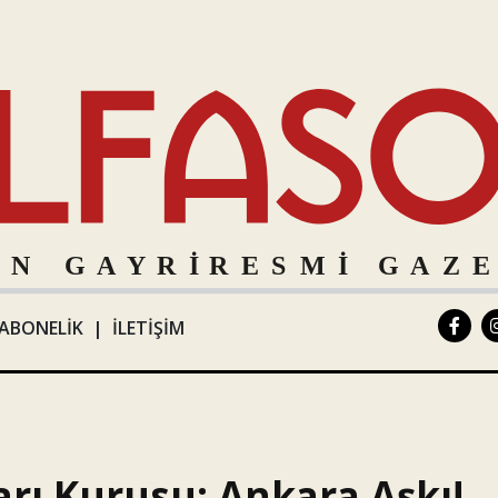
ABONELİK
|
İLETİŞİM
arı Kurusu: Ankara Aşkı!