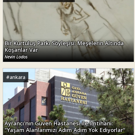
Bir Kurtuluş Parkı Söyleşisi: Meşelerin Altında
Koşanlar Var
Nevin Lodos
#
ankara
Ayrancı'nın Güven Hastanesi ile İmtihanı:
"Yaşam Alanlarımızı Adım Adım Yok Ediyorlar"