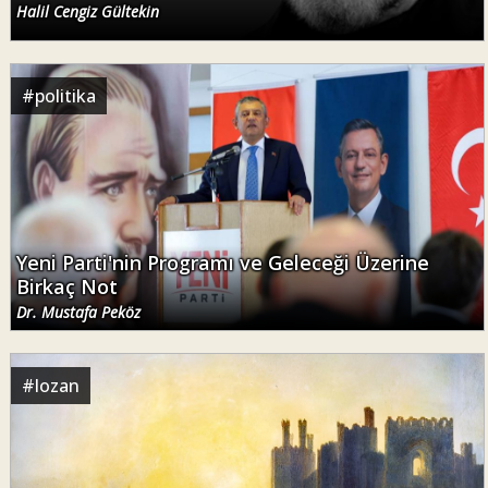
Halil Cengiz Gültekin
#
politika
Yeni Parti'nin Programı ve Geleceği Üzerine
Birkaç Not
Dr. Mustafa Peköz
#
lozan