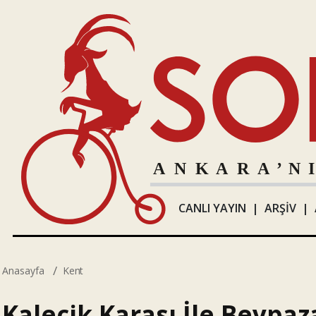
CANLI YAYIN
|
ARŞİV
|
Anasayfa
Kent
Kalecik Karası İle Beypaz