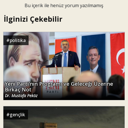
Bu içerik ile henüz yorum yazılmamış
İlginizi Çekebilir
#
politika
Yeni Parti'nin Programı ve Geleceği Üzerine
Birkaç Not
Dr. Mustafa Peköz
#
gençlik