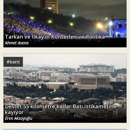
Tarkan ve İlkay’ın Konserleri ve Politika
Ahmet Asena
#
kent
Devlet 55 kilometre kadar Batı istikametine
kayıyor
Eren Aksoyoğlu