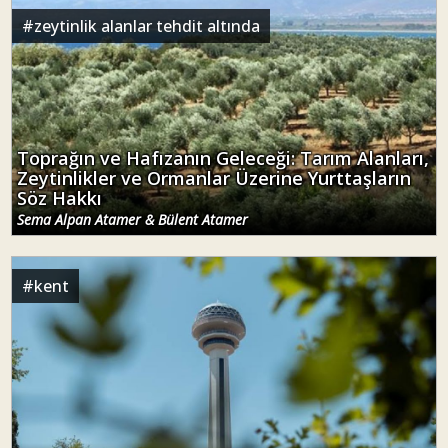
#
zeytinlik alanlar tehdit altında
Toprağın ve Hafızanın Geleceği: Tarım Alanları,
Zeytinlikler ve Ormanlar Üzerine Yurttaşların
Söz Hakkı
Sema Alpan Atamer & Bülent Atamer
#
kent