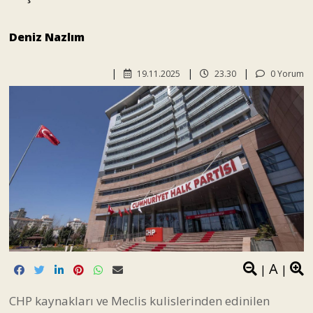
Deniz Nazlım
19.11.2025
23.30
0 Yorum
A
|
|
CHP kaynakları ve Meclis kulislerinden edinilen