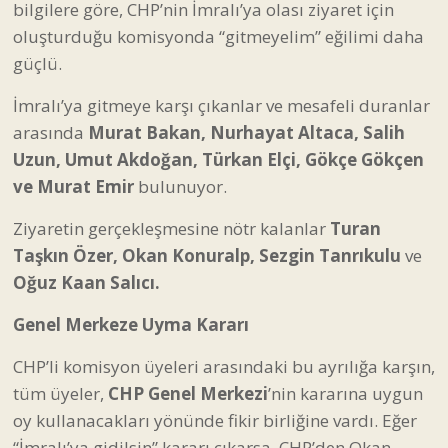
bilgilere göre, CHP’nin İmralı’ya olası ziyaret için
oluşturduğu komisyonda “gitmeyelim” eğilimi daha
güçlü.
İmralı’ya gitmeye karşı çıkanlar ve mesafeli duranlar
arasında
Murat Bakan, Nurhayat Altaca, Salih
Uzun, Umut Akdoğan, Türkan Elçi, Gökçe Gökçen
ve Murat Emir
bulunuyor.
Ziyaretin gerçekleşmesine nötr kalanlar
Turan
Taşkın Özer, Okan Konuralp, Sezgin Tanrıkulu
ve
Oğuz Kaan Salıcı.
Genel Merkeze Uyma Kararı
CHP’li komisyon üyeleri arasındaki bu ayrılığa karşın,
tüm üyeler,
CHP Genel Merkezi
’nin kararına uygun
oy kullanacakları yönünde fikir birliğine vardı. Eğer
“İmralı’ya gidilsin” kararı çıkarsa, CHP’den Okan