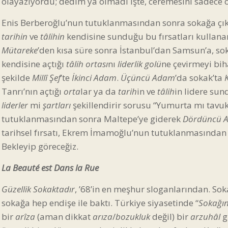
olayazıyordu; dedim ya olmadı işte, ceremesini sadece o 
Enis Berberoğlu’nun tutuklanmasından sonra sokağa çık
tarihin
ve
tâlihin
kendisine sunduğu bu fırsatları kullan
Mütareke
’den kısa süre sonra İstanbul’dan Samsun’a, so
kendisine açtığı
tâlih ortası
nı
liderlik golü
ne çevirmeyi bi
şekilde
Millî Şef
’te
İkinci Adam
.
Üçüncü Adam
’da sokak’ta
Tanrı’nın açtığı
orta
lar ya da
tarih
in ve
tâlih
in lidere su
liderler
mi
şartları
şekillendirir sorusu “Yumurta mı tavuk
tutuklanmasından sonra Maltepe’ye giderek
Dördüncü 
tarihsel fırsatı, Ekrem İmamoğlu’nun tutuklanmasından 
Bekleyip göreceğiz.
La Beauté est Dans la Rue
Güzellik Sokaktadır
, ’68’in en meşhur sloganlarından. So
sokağa hep endişe ile baktı. Türkiye siyasetinde “
Sokağın
bir
arîza
(aman dikkat
arıza
/
bozukluk
değil) bir
arzuhâl
g