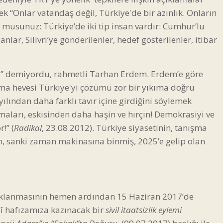
 “Onlar vatandaş değil, Türkiye'de bir azınlık. Onların
 musunuz: Türkiye’de iki tip insan vardır: Cumhur’lu
lar, Silivri’ye gönderilenler, hedef gösterilenler, itibar
ir.” demiyordu, rahmetli Tarhan Erdem. Erdem’e göre
lma hevesi Türkiye'yi çözümü zor bir yıkıma doğru
yılından daha farklı tavır içine girdiğini söylemek
şmaları, eskisinden daha haşin ve hırçın! Demokrasiyi ve
!” (
Radikal
, 23.08.2012). Türkiye siyasetinin, tanışma
m, sanki zaman makinasına binmiş, 2025’e gelip olan
utuklanmasının hemen ardından 15 Haziran 2017’de
sî hafızamıza kazınacak bir
sivil itaatsizlik eylemi