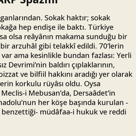
oganlarından. Sokak haktır; sokak
okağa hep endişe ile baktı. Türkiye
olsa olsa reâyânın makama sunduğu bir
ir arzuhâl gibi telakkî edildi. 70’lerin
var ama kesinlikle bundan fazlası: Yerli
z Devrimi’nin baldırı çıplaklarının,
zat ve bilfiil hakkını aradığı yer olarak
erin korkulu rüyâsı oldu. Oysa
eclis-i Mebusan’da, Dersaâdet’in
Anadolu’nun her köşe başında kurulan -
 benzettiği- müdâfaa-i hukuk ve reddi