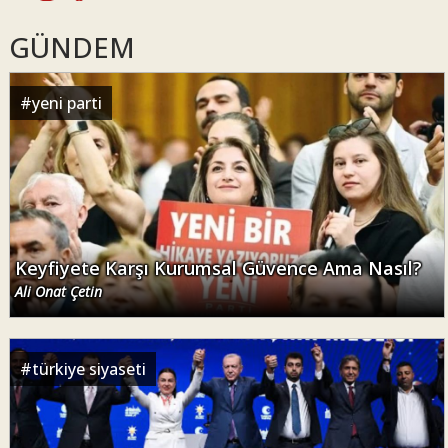
GÜNDEM
#
yeni parti
Keyfiyete Karşı Kurumsal Güvence Ama Nasıl?
Ali Onat Çetin
#
türkiye siyaseti