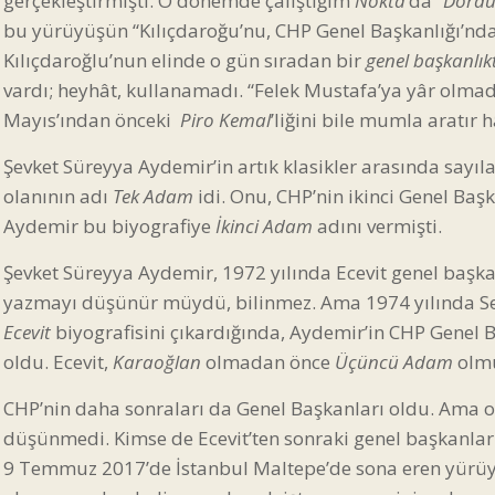
gerçekleştirmişti. O dönemde çalıştığım
Nokta
’da
“Dördü
bu yürüyüşün “Kılıçdaroğu’nu, CHP Genel Başkanlığı’n
Kılıçdaroğlu’nun elinde o gün sıradan bir
genel başkanlık
vardı; heyhât, kullanamadı. “Felek Mustafa’ya yâr olmadı
Mayıs’ından önceki
Piro Kemal
’liğini bile mumla aratır 
Şevket Süreyya Aydemir’in artık klasikler arasında sayıl
olanının adı
Tek Adam
idi. Onu, CHP’nin ikinci Genel Baş
Aydemir bu biyografiye
İkinci Adam
adını vermişti.
Şevket Süreyya Aydemir, 1972 yılında Ecevit genel başka
yazmayı düşünür müydü, bilinmez. Ama 1974 yılında S
Ecevit
biyografisini çıkardığında, Aydemir’in CHP Genel B
oldu. Ecevit,
Karaoğlan
olmadan önce
Üçüncü Adam
olmu
CHP’nin daha sonraları da Genel Başkanları oldu. Ama on
düşünmedi. Kimse de Ecevit’ten sonraki genel başkanlar 
9 Temmuz 2017’de İstanbul Maltepe’de sona eren yürüy