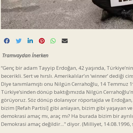
Tramvaydan İnerken
“Genç bir adam Tayyip Erdoğan, 42 yaşında, Türkiye’ni
becerikli. Sert ve hırslı. Amerikalılar’ın ‘winner’ dediği 
Diye tanımlamıştı onu Nilgün Cerrahoğlu, 14 Temmuz 19
Türkiye’sinden dönüp baktığımızda Nilgün Cerrahoğlu’nu
görüyoruz. Söz dönüp dolanıyor röportajda ve Erdoğan
bizim [Refah Partisi] gibi anlayan, bizim gibi yaşayan 
demokrasi amaç mı, araç mı? Ha burada bizim bir ayrılığı
Demokrasi amaç değildir..." diyor. (Milliyet, 14.08.1996, 