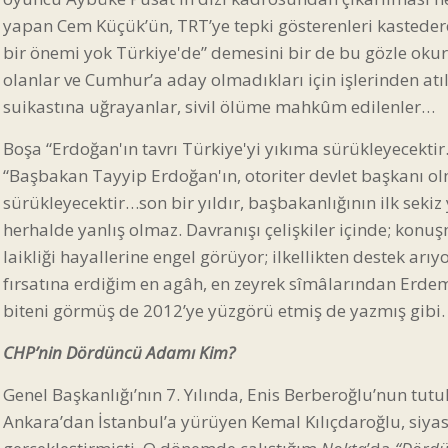
yapan Cem Küçük’ün, TRT’ye tepki gösterenleri kastederek
bir önemi yok Türkiye'de” demesini bir de bu gözle okur
olanlar ve Cumhur’a aday olmadıkları için işlerinden atılan
suikastına uğrayanlar, sivil ölüme mahkûm edilenler…
Boşa “Erdoğan'ın tavrı Türkiye'yi yıkıma sürükleyecekt
“Başbakan Tayyip Erdoğan'ın, otoriter devlet başkanı o
sürükleyecektir…son bir yıldır, başbakanlığının ilk sekiz 
herhalde yanlış olmaz. Davranışı çelişkiler içinde; konu
laikliği hayallerine engel görüyor; ilkellikten destek arıyor
fırsatına erdiğim en agâh, en zeyrek sîmâlarından Erde
biteni görmüş de 2012’ye yüzgörü etmiş de yazmış gibi.
CHP’nin Dördüncü Adamı Kim?
Genel Başkanlığı’nın 7. Yılında, Enis Berberoğlu’nun t
Ankara’dan İstanbul’a yürüyen Kemal Kılıçdaroğlu, siya