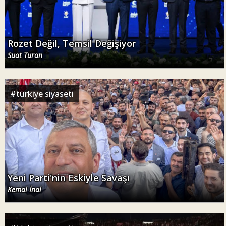
Rozet Değil, Temsil Değişiyor
Suat Turan
#
türkiye siyaseti
Yeni Parti'nin Eskiyle Savaşı
Kemal İnal