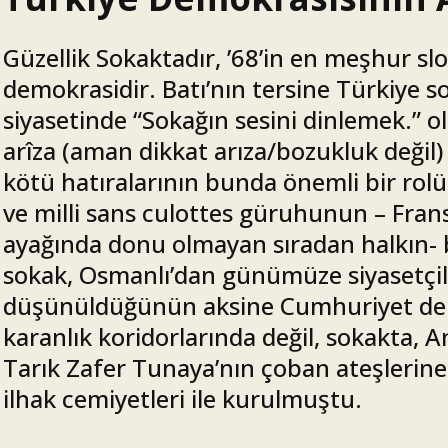
Güzellik Sokaktadır, ’68’in en meşhur sl
demokrasidir. Batı’nın tersine Türkiye s
siyasetinde “Sokağın sesini dinlemek.” 
arîza (aman dikkat arıza/bozukluk değil) b
kötü hatıralarının bunda önemli bir rolü 
ve milli sans culottes güruhunun – Fransı
ayağında donu olmayan sıradan halkın- biz
sokak, Osmanlı’dan günümüze siyasetçil
düşünüldüğünün aksine Cumhuriyet de M
karanlık koridorlarında değil, sokakta, 
Tarık Zafer Tunaya’nın çoban ateşlerine
ilhak cemiyetleri ile kurulmuştu.