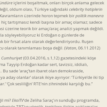
sündüre
içlerini boşaltmak, onları birçok anlama gelecek
eğil, oldum olası, Türkiye sağındaki
celebrity hatiplerin
r: Kavramların üzerinde horon tepmek bir
politik
manevra
 hiç tartışmasız kendi başına bir amaç olamaz; sadece
si üzerine teorik bir amaç/araç analizi yapmak değildi.
la söyleyebiliyoruz ki Erdoğan o günlerde de
ak bir fırsat alanı olarak değerlendiriyordu. Ruşen
cu
olarak tanımlaması boşa değil. (
Vatan
, 06.11.2012)
,
Cumhuriyet
(03.04.2016, s.1,12) gazetesindeki köşe
ma Tayyip Erdoğan kadar sert, tavizsiz, iddialı,
m… Bu sade ‘araç’tan ibaret olan demokraside,
a aday olanlar’ olarak ikiye ayırıyor: ‘Türkiye’de iki tip
r.’ ‘Çok sesliliğin’ RTE’nin zihnindeki karşılığı bu.”
ğil mi?
EkolTV
'de Zeliha Saraç'ın sunduğu programda,
deniyle TRT’ye yönelik
tepkilere ilişkin açıklamalar