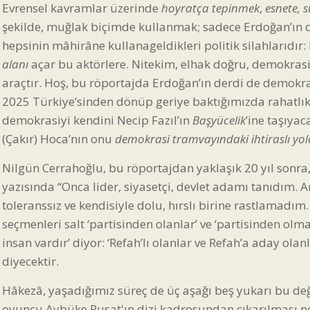
Evrensel kavramlar üzerinde
hoyratça tepinmek
,
esnete, 
şekilde, muğlak biçimde kullanmak; sadece Erdoğan’ın d
hepsinin mâhirâne kullanageldikleri politik silahlarıdı
alanı
açar bu aktörlere. Nitekim, elhak doğru, demokrasi
araçtır. Hoş, bu röportajda Erdoğan’ın derdi de demokra
2025 Türkiye’sinden dönüp geriye baktığımızda rahatlık
demokrasiyi kendini Necip Fazıl’ın
Başyücelik
’ine taşıyac
(Çakır) Hoca’nın onu
demokrasi tramvayındaki ihtiraslı yol
Nilgün Cerrahoğlu, bu röportajdan yaklaşık 20 yıl sonra
yazısında “Onca lider, siyasetçi, devlet adamı tanıdım. A
toleranssız ve kendisiyle dolu, hırslı birine rastlamadı
seçmenleri salt ‘partisinden olanlar’ ve ‘partisinden olmay
insan vardır’ diyor: ‘Refah’lı olanlar ve Refah’a aday olanla
diyecektir.
Hâkezâ, yaşadığımız süreç de üç aşağı beş yukarı bu de
oyuncu Aybüke Pusat'ın dizi kadrosundan çıkarılması ne