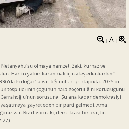
A
|
|
n Netanyahu’su olmaya namzet. Zeki, kurnaz ve
cinsten. Hani o yalnız kazanmak için ateş edenlerden.”
96’da Erdoğan’la yaptığı ünlü röportajında. 2025’in
n tespitlerinin çoğunun hâlâ geçerliliğini koruduğunu
, Cerrahoğlu’nun sorusuna “Şu ana kadar demokrasiyi
ve yaşatmaya gayret eden bir parti gelmedi. Ama
mız var. Biz diyoruz ki, demokrasi bir araçtır.
s.22)