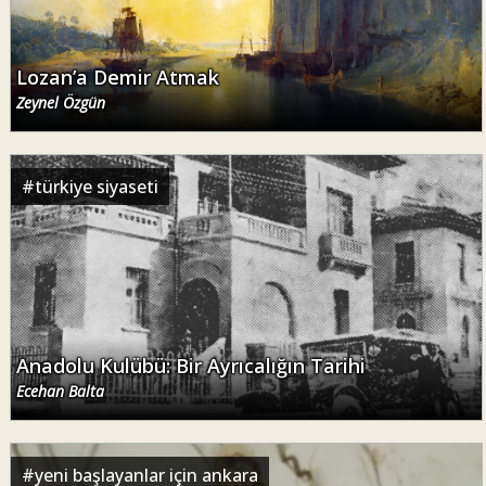
Lozan’a Demir Atmak
Zeynel Özgün
#
türkiye siyaseti
Anadolu Kulübü: Bir Ayrıcalığın Tarihi
Ecehan Balta
#
yeni başlayanlar için ankara