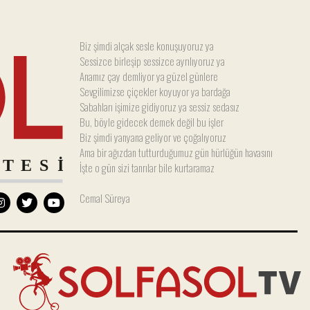
Biz şimdi alçak sesle konuşuyoruz ya
Sessizce birleşip sessizce ayrılıyoruz ya
Anamız çay demliyor ya güzel günlere
Sevgilimizse çiçekler koyuyor ya bardağa
Sabahları işimize gidiyoruz ya sessiz sedasız
Bu, böyle gidecek demek değil bu işler
Biz şimdi yanyana geliyor ve çoğalıyoruz
Ama bir ağızdan tutturduğumuz gün hürlüğün havasını
İşte o gün sizi tanrılar bile kurtaramaz
Cemal Süreya