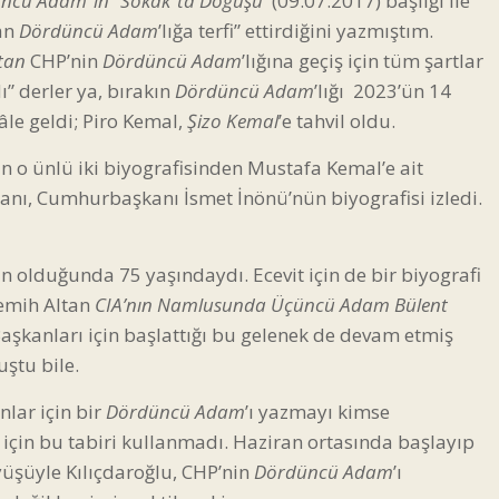
ncü Adam”ın “Sokak”ta Doğuşu
(09.07.2017) başlığı ile
dan
Dördüncü Adam
’lığa terfi” ettirdiğini yazmıştım.
tan
CHP’nin
Dördüncü Adam
’lığına geçiş için tüm şartlar
” derler ya, bırakın
Dördüncü Adam
’lığı
2023’ün 14
hâle geldi; Piro Kemal,
Şizo Kemal
’e tahvil oldu.
an o ünlü iki biyografisinden Mustafa Kemal’e ait
kanı, Cumhurbaşkanı İsmet İnönü’nün biyografisi izledi.
n olduğunda 75 yaşındaydı. Ecevit için de bir biyografi
emih Altan
CIA’nın Namlusunda Üçüncü Adam Bülent
aşkanları için başlattığı bu gelenek de devam etmiş
ştu bile.
lar için bir
Dördüncü Adam
’ı yazmayı kimse
için bu tabiri kullanmadı. Haziran ortasında başlayıp
üşüyle Kılıçdaroğlu, CHP’nin
Dördüncü Adam
’ı