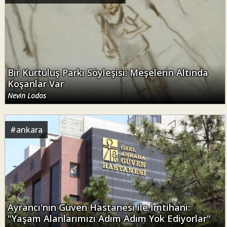
Bir Kurtuluş Parkı Söyleşisi: Meşelerin Altında
Koşanlar Var
Nevin Lodos
#
ankara
Ayrancı'nın Güven Hastanesi ile İmtihanı:
"Yaşam Alanlarımızı Adım Adım Yok Ediyorlar"