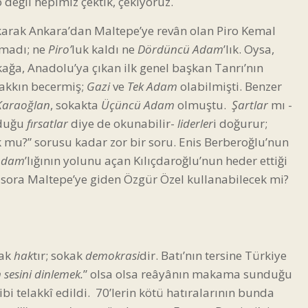
değil hepimiz çektik, çekiyoruz.
arak Ankara’dan Maltepe’ye revân olan Piro Kemal
amadı; ne
Piro’
luk kaldı ne
Dördüncü Adam
’lık. Oysa,
kağa, Anadolu’ya çıkan ilk genel başkan Tanrı’nın
hakkın becermiş;
Gazi
ve
Tek Adam
olabilmişti. Benzer
Karaoğlan
, sokakta
Üçüncü Adam
olmuştu.
Şartlar
mı -
nduğu
fırsatlar
diye de okunabilir-
liderler
i doğurur;
 mu?” sorusu kadar zor bir soru. Enis Berberoğlu’nun
Adam
’lığının yolunu açan Kılıçdaroğlu’nun heder ettiği
sora Maltepe’ye giden Özgür Özel kullanabilecek mi?
kak
hak
tır; sokak
demokrasi
dir. Batı’nın tersine Türkiye
 sesini dinlemek.
” olsa olsa reâyânın makama sunduğu
ibi telakkî edildi.
70’lerin kötü hatıralarının bunda