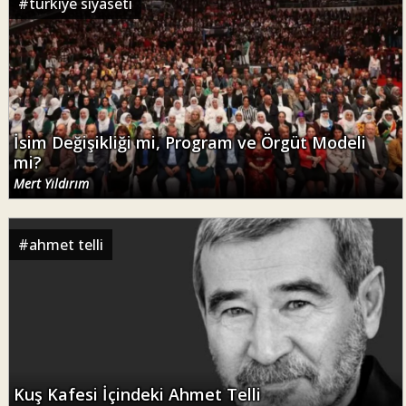
#
türkiye siyaseti
İsim Değişikliği mi, Program ve Örgüt Modeli
mi?
Mert Yıldırım
#
ahmet telli
Kuş Kafesi İçindeki Ahmet Telli