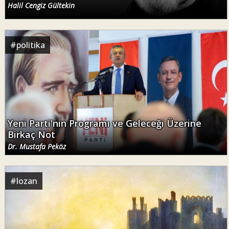
Halil Cengiz Gültekin
#
politika
Yeni Parti'nin Programı ve Geleceği Üzerine
Birkaç Not
Dr. Mustafa Peköz
#
lozan