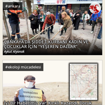
#
ankara
ÇANKAYA’DA ŞİDDET KURBANI KADIN VE
ÇOCUKLAR İÇİN "YEŞEREN DALLAR"
Aykut Alyanak
#
ekoloji mücadelesi
İyi Bir Haberimiz Var: Kırıklı Kazandı, Doruk