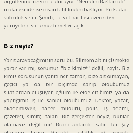
örgütlenme üzerinde duruyor. “Nereden Başlamalı”
makalesinde ise insan tahlilinden başlıyor. Bu kadar
solculuk yeter. Şimdi, bu yol haritası üzerinden
yürüyelim. Sorumuz temel ve açık:
Biz neyiz?
Yanıt arayacağımızın soru bu. Bilmem altını çizmekte
yarar var mı, sorumuz "biz kimiz*" değil, neyiz. Biz
kimiz sorusunun yanıtı her zaman, bize ait olmayan,
geçici ya da bir biçimde sahip olduğumuz
sıfatlardan oluşuyor, eğitim ile elde ettiğimiz, ya da
yaptığımız iş ile sahibi olduğumuz. Doktor, yazar,
akademisyen, haber müdürü, polis, iş adamı,
gazeteci, simitçi falan. Biz gerçekten neyiz, bunlar
olamayız değil mi? Bizim anlamlı, kalıcı bir şey
olmamız lazım. Babalık, evlatlık, eş, sevgili,