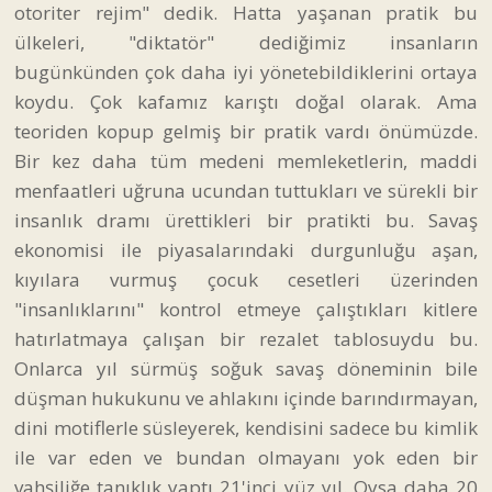
otoriter rejim" dedik. Hatta yaşanan pratik bu
ülkeleri, "diktatör" dediğimiz insanların
bugünkünden çok daha iyi yönetebildiklerini ortaya
koydu. Çok kafamız karıştı doğal olarak. Ama
teoriden kopup gelmiş bir pratik vardı önümüzde.
Bir kez daha tüm medeni memleketlerin, maddi
menfaatleri uğruna ucundan tuttukları ve sürekli bir
insanlık dramı ürettikleri bir pratikti bu. Savaş
ekonomisi ile piyasalarındaki durgunluğu aşan,
kıyılara vurmuş çocuk cesetleri üzerinden
"insanlıklarını" kontrol etmeye çalıştıkları kitlere
hatırlatmaya çalışan bir rezalet tablosuydu bu.
Onlarca yıl sürmüş soğuk savaş döneminin bile
düşman hukukunu ve ahlakını içinde barındırmayan,
dini motiflerle süsleyerek, kendisini sadece bu kimlik
ile var eden ve bundan olmayanı yok eden bir
vahşiliğe tanıklık yaptı 21'inci yüz yıl. Oysa daha 20