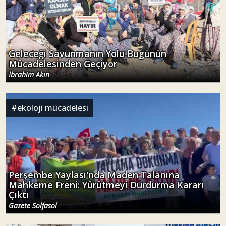
Geleceği Savunmanın Yolu Bugünün
Mücadelesinden Geçiyor
İbrahim Akın
#
ekoloji mücadelesi
Perşembe Yaylası'nda Maden Talanına
Mahkeme Freni: Yürütmeyi Durdurma Kararı
Çıktı
Gazete Solfasol