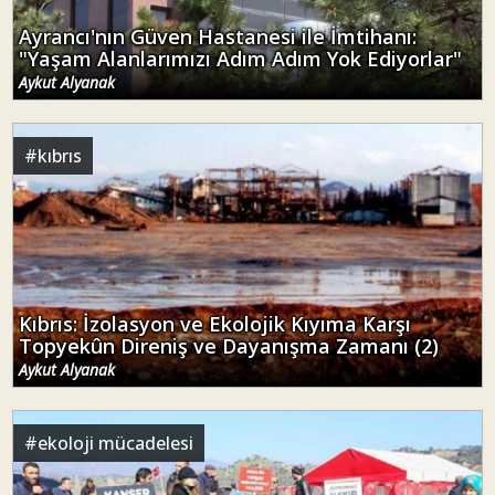
Ayrancı'nın Güven Hastanesi ile İmtihanı:
"Yaşam Alanlarımızı Adım Adım Yok Ediyorlar"
Aykut Alyanak
#
kıbrıs
Kıbrıs: İzolasyon ve Ekolojik Kıyıma Karşı
Topyekûn Direniş ve Dayanışma Zamanı (2)
Aykut Alyanak
#
ekoloji mücadelesi